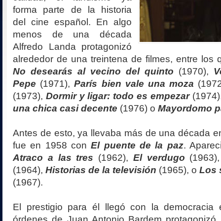
forma parte de la historia
del cine español. En algo
menos de una década
Alfredo Landa protagonizó
alrededor de una treintena de filmes, entre los
No desearás al vecino del quinto
(1970),
V
Pepe
(1971),
París bien vale una moza
(197
(1973),
Dormir y ligar: todo es empezar
(1974)
una chica casi decente
(1976) o
Mayordomo p
Antes de esto, ya llevaba más de una década en
fue en 1958 con
El puente de la paz
. Aparec
Atraco a las tres
(1962),
El verdugo
(1963)
(1964),
Historias de la televisión
(1965), o
Los 
(1967).
El prestigio para él llegó con la democracia
órdenes de Juan Antonio Bardem protagonizó