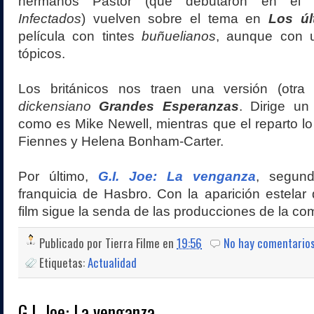
hermanos Pastor (que debutaron en el l
Infectados
) vuelven sobre el tema en
Los úl
película con tintes
buñuelianos
, aunque con u
tópicos.
Los británicos nos traen una versión (otra
dickensiano
Grandes Esperanzas
. Dirige u
como es Mike Newell, mientras que el reparto 
Fiennes y Helena Bonham-Carter.
Por último,
G.I. Joe: La venganza
, segund
franquicia de Hasbro. Con la aparición estelar d
film sigue la senda de las producciones de la co
Publicado por
Tierra Filme
en
19:56
No hay comentario
Etiquetas:
Actualidad
G.I. Joe: La venganza