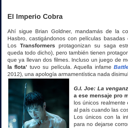
El Imperio Cobra
Ahí sigue Brian Goldner, mandamás de la co
Hasbro, castigándonos con películas basadas 
Los
Transformers
protagonizan su saga estr
queda todo dicho), pero también tienen protag
que ya llevan dos filmes. Incluso un juego de
la flota'
tuvo su película. Aquella infame
Battl
2012), una apología armamentística nada disimu
G.I. Joe: La vengan
a ese mensaje pro mi
los únicos realmente
al país cuando las co
Los únicos con la int
para no dejarse cor