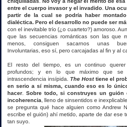
chiquilladas
.
No voy a negar el mérito de esa 
entre el cuerpo invasor y el invadido
.
Una ocur
partir de la cual se podría haber montado
dialéctica. Pero el desarrollo no puede ser má
con el inevitable trío (¿o cuarteto?) amoroso. A
que las secuencias románticas son las que 
menos, consiguen sacarnos unas buen
Involuntarias, eso sí, pero carcajadas al fin y al c
El resto del tiempo, es un continuo quere
profundos; y en lo que máximo que se 
intrascendencia insípida.
The Host
tiene el pr
en serio a sí misma, cuando eso es lo únic
hacer
.
Sobre todo, si construyes un guión
incoherencia
, lleno de sinsentidos e inexplicab
se pregunta qué hace alguien como Andrew Ni
escribe el guión) ahí metido, aparte de dar ese 
tan suyo.