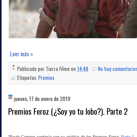
Leer más »
Publicado por
Tierra Filme
en
14:48
No hay comentario
Etiquetas:
Premios
jueves, 17 de enero de 2019
Premios Feroz (¿Soy yo tu lobo?). Parte 2
*Paulo Campos continúa con su análisis de los Premios Feroz
:
Parte 1