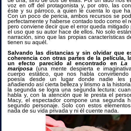
de una, sino de dos de ellas. Por un lado nos 
voz en off del protagonista y, por otro, las co
éste y su párroco, a quien le cuenta lo que h
Con un poco de pericia, ambos recursos se pod
perfectamente y haberse contado todo como el res
pero conviene decir que el error queda mitigado 
el uso que su autor hace de ellos. No solo están
narración, sino que las propias características 
tienen su aquél.
Salvando las distancias y sin olvidar que 
coherencia con otras partes de la película, l
un efecto parecido al encontrado en
La 
mariposa
(una mente despierta e imaginativ
cuerpo estático, que nos habla convirtiend
poesía desde un lugar donde nadie les p
añadiendo así cierta belleza y lirismo a la histor
la segunda se logra una segunda lectura: cuan
habla y, con la atención que le presta el perso
Macy, el espectador compone una segunda his
segundo personaje. Solo con estos elemento
nada de su vida privada y ni él cuente nada.