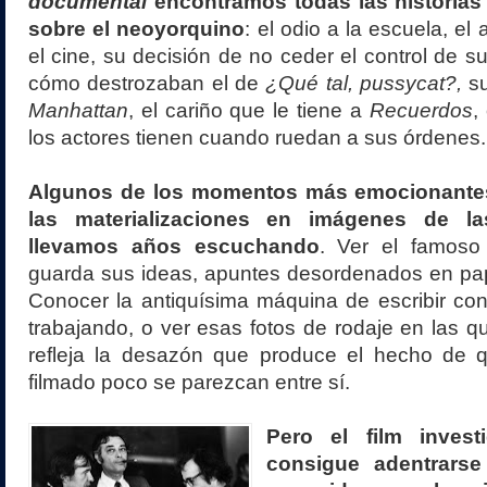
documental
encontramos todas las historia
sobre el neoyorquino
: el odio a la escuela, e
el cine, su decisión de no ceder el control de s
cómo destrozaban el de
¿Qué tal, pussycat?,
su
Manhattan
, el cariño que le tiene a
Recuerdos
,
los actores tienen cuando ruedan a sus órdenes.
Algunos de los momentos más emocionantes
las materializaciones en imágenes de l
llevamos años escuchando
. Ver el famoso
guarda sus ideas, apuntes desordenados en pap
Conocer la antiquísima máquina de escribir co
trabajando, o ver esas fotos de rodaje en las qu
refleja la desazón que produce el hecho de qu
filmado poco se parezcan entre sí.
Pero el film inves
consigue adentrarse