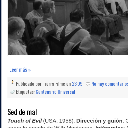
Leer más »
Publicado por
Tierra Filme
en
23:09
No hay comentario
Etiquetas:
Centenario Universal
Sed de mal
Touch of Evil
(USA, 1958).
Dirección y guión
: 
sobre la novela de With Masterson.
Intérpretes
: