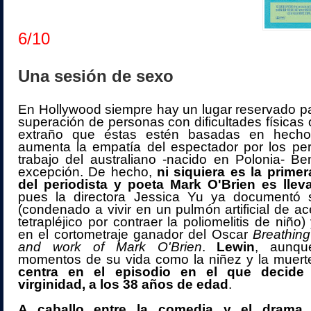
6/10
Una sesión de sexo
En Hollywood siempre hay un lugar reservado par
superación de personas con dificultades físicas 
extraño que éstas estén basadas en hechos
aumenta la empatía del espectador por los per
trabajo del australiano -nacido en Polonia- B
excepción. De hecho,
ni siquiera es la prime
del periodista y poeta Mark O'Brien es lleva
pues la directora Jessica Yu ya documentó 
(condenado a vivir en un pulmón artificial de ac
tetrapléjico por contraer la poliomelitis de niñ
en el cortometraje ganador del Oscar
Breathing
and work of Mark O'Brien
.
Lewin
, aunqu
momentos de su vida como la niñez y la muer
centra en el episodio en el que decide
virginidad, a los 38 años de edad
.
A caballo entre la comedia y el drama,