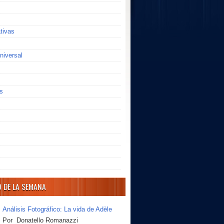
ativas
niversal
s
O DE LA SEMANA
Análisis Fotográfico: La vida de Adèle
Por Donatello Romanazzi