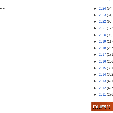
era
►
2024
(54)
►
2023
(61)
►
2022
(99)
►
2021
(123
►
2020
(93)
►
2019
(117
►
2018
(237
►
2017
(171
►
2016
(206
►
2015
(301
►
2014
(352
►
2013
(421
►
2012
(427
►
2011
(276
FOLLOWERS