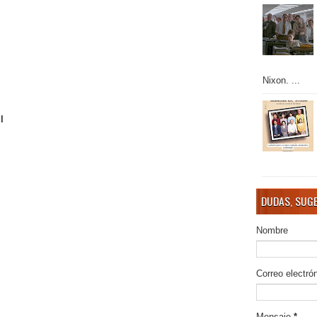
Nixon. ...
l
DUDAS, SUGE
Nombre
Correo electró
Mensaje
*