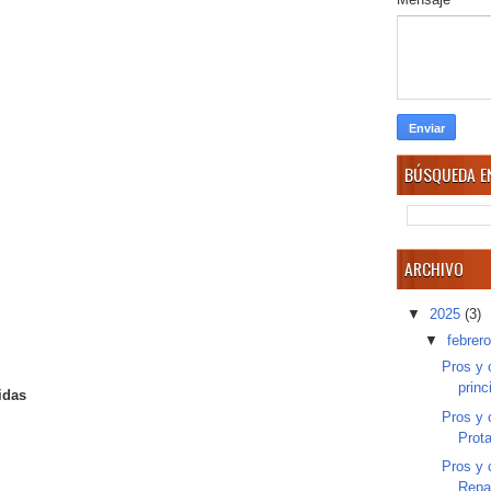
BÚSQUEDA EN
ARCHIVO
▼
2025
(3)
▼
febrer
Pros y 
princ
idas
Pros y 
Prot
Pros y 
Repa