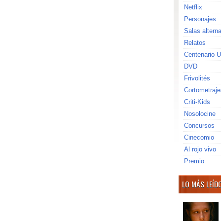
Netflix
Personajes
Salas altern
Relatos
Centenario U
DVD
Frivolités
Cortometraje
Criti-Kids
Nosolocine
Concursos
Cinecomio
Al rojo vivo
Premio
LO MÁS LEÍD