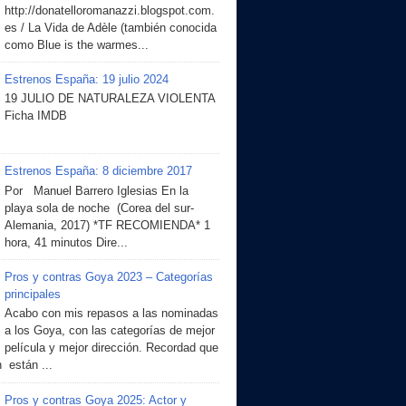
http://donatelloromanazzi.blogspot.com.
es / La Vida de Adèle (también conocida
como Blue is the warmes...
Estrenos España: 19 julio 2024
19 JULIO DE NATURALEZA VIOLENTA
Ficha IMDB
Estrenos España: 8 diciembre 2017
Por Manuel Barrero Iglesias En la
playa sola de noche (Corea del sur-
Alemania, 2017) *TF RECOMIENDA* 1
hora, 41 minutos Dire...
Pros y contras Goya 2023 – Categorías
principales
Acabo con mis repasos a las nominadas
a los Goya, con las categorías de mejor
película y mejor dirección. Recordad que
 están ...
Pros y contras Goya 2025: Actor y