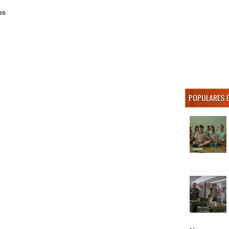
os
POPULARES 