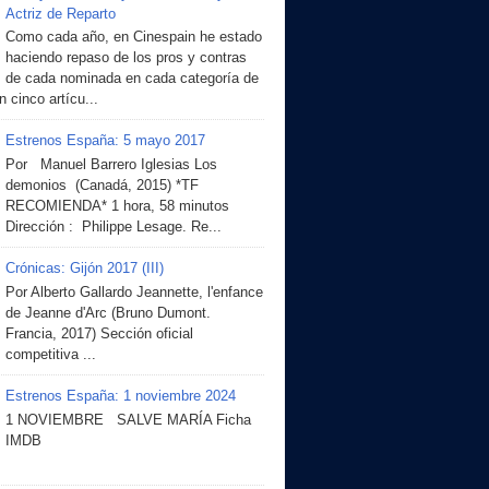
Actriz de Reparto
Como cada año, en Cinespain he estado
haciendo repaso de los pros y contras
de cada nominada en cada categoría de
 cinco artícu...
Estrenos España: 5 mayo 2017
Por Manuel Barrero Iglesias Los
demonios (Canadá, 2015) *TF
RECOMIENDA* 1 hora, 58 minutos
Dirección : Philippe Lesage. Re...
Crónicas: Gijón 2017 (III)
Por Alberto Gallardo Jeannette, l'enfance
de Jeanne d'Arc (Bruno Dumont.
Francia, 2017) Sección oficial
competitiva ...
Estrenos España: 1 noviembre 2024
1 NOVIEMBRE SALVE MARÍA Ficha
IMDB