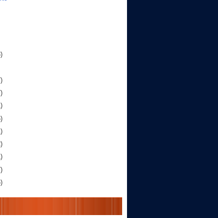
)
)
)
)
)
)
)
)
)
)