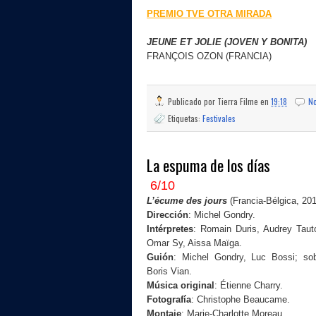
PREMIO TVE OTRA MIRADA
JEUNE ET JOLIE (JOVEN Y BONITA)
FRANÇOIS OZON (FRANCIA)
Publicado por
Tierra Filme
en
19:18
No
Etiquetas:
Festivales
La espuma de los días
6/10
L’écume des jours
(Francia-Bélgica, 201
Dirección
: Michel Gondry.
Intérpretes
: Romain Duris, Audrey Tau
Omar Sy, Aissa Maïga.
Guión
: Michel Gondry, Luc Bossi; so
Boris Vian.
Música original
: Étienne Charry.
Fotografía
: Christophe Beaucame.
Montaje
: Marie-Charlotte Moreau.