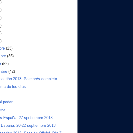
)
)
)
)
)
)
bre
(23)
mbre
(35)
e
(52)
embre
(42)
bastián 2013: Palmarés completo
ma de los días
al poder
ros
s España: 27 spetiembre 2013
a España: 20-22 septiembre 2013