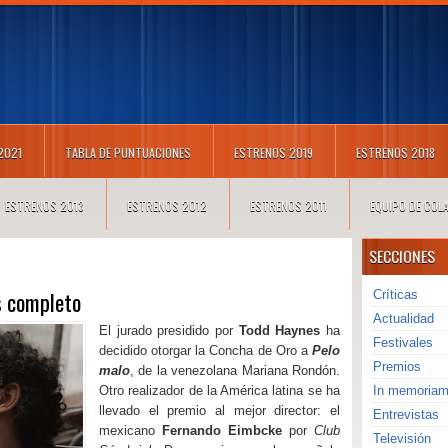
 2021
TABLA DE PUNTUACIONES
ESTRENOS 2019
ESTRENOS 2018
ESTRENOS 2013
ESTRENOS 2012
ESTRENOS 2011
EQUIPO DE CO
SECCIONES
s completo
Críticas
Actualidad
El jurado presidido por
Todd Haynes
ha
Festivales
decidido otorgar la Concha de Oro a
Pelo
Premios
malo
, de la venezolana Mariana Rondón.
Otro realizador de la América latina se ha
In memoria
llevado el premio al mejor director: el
Entrevistas
mexicano
Fernando Eimbcke
por
Club
Televisión