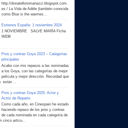
http://donatelloromanazzi.blogspot.com.
es / La Vida de Adèle (también conocida
como Blue is the warmes...
Estrenos España: 1 noviembre 2024
1 NOVIEMBRE SALVE MARÍA Ficha
IMDB
Pros y contras Goya 2023 – Categorías
principales
Acabo con mis repasos a las nominadas
a los Goya, con las categorías de mejor
película y mejor dirección. Recordad que
 están ...
Pros y contras Goya 2025: Actor y
Actriz de Reparto
Como cada año, en Cinespain he estado
haciendo repaso de los pros y contras
de cada nominada en cada categoría de
 cinco artícu...