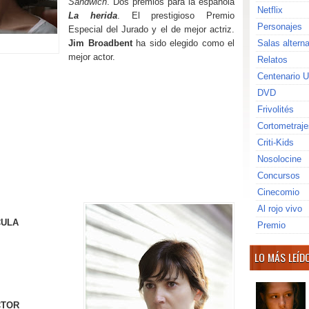
Sándwich
. Dos premios para la española
Netflix
La herida
. El prestigioso Premio
Personajes
Especial del Jurado y el de mejor actriz.
Jim Broadbent
ha sido elegido como el
Salas altern
mejor actor.
Relatos
Centenario U
DVD
Frivolités
Cortometraje
Criti-Kids
Nosolocine
Concursos
Cinecomio
Al rojo vivo
CULA
Premio
LO MÁS LEÍD
CTOR