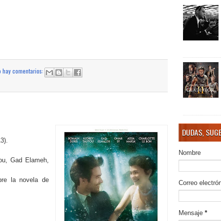
 hay comentarios:
DUDAS, SUGE
3).
Nombre
tou, Gad Elameh,
bre la novela de
Correo electró
Mensaje
*