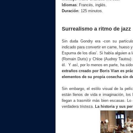
Idiomas
: Francés, inglés.
Duración
: 125 minutos.
Surrealismo a ritmo de jazz
Sin duda Gondry era -con su particula
indicado para convertir en carne, hueso y
Espuma de los días’. Si había alguien a 
(Romain Duris) y Chloe (Audrey Tautou) p
él. Y así, por lo menos en parte, ha sid
extraños creado por Boris Vian es prác
elementos de su propia cosecha sin de
Sin embargo, el estilo visual de la pelí
están llenos de vida e imaginación, lo
llegan a trasmitir más bien escasas. Lo 
verdadera tristeza.
La historia y sus pe