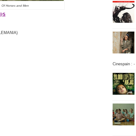
Of Horses and Men
R@S
LEMANIA)
Cinespain : -