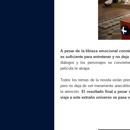
A pesar de la tibieza emocional consta
es suficiente para entretener y no deja
diálogos y los personajes se convier
película te atrapa.
Todos los temas de la novela están pres
pero no deja de ser meramente anecdótico
la atención.
El resultado final a pesar 
viaje a este extraño universo se pasa 