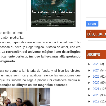
BÚSQUEDA EN
r estilo- el más
 cartón piedra ‘La
la altura, capaz de crear el marco adecuado en el que Colin
asean su feliz -y luego trágica- historia de amor, ese era
o.
La recreación del universo mágico lleno de artilugios
ARCHIVO
ticamente perfecta, incluso la lleva más allá aportando
sfigurarlo
.
►
2025
(3)
►
2024
(54)
cula se come a la historia de fondo; y si bien los objetos
s humanos son fríos y apáticos, siendo las emociones que
►
2023
(61)
que les sucede no llega a producir ni verdadera alegría ni
►
2022
(99)
rsonajes se diluyen en tan magnífico decorado
.
►
2021
(123
►
2020
(93)
►
2019
(117