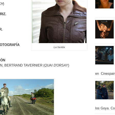
CH
)
RIZ.
R.
FOTOGRAFÍA
La herida
IÓN
N, BERTRAND TAVERNIER (
QUAI D'ORSAY
)
en Cinespain
los Goya. Con