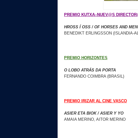
PREMIO KUTXA–NUEV@S DIRECTO
HROSS Í OSS / OF HORSES AND MEN
BENEDIKT ERLINGSSON (ISLANDIA-A
PREMIO HORIZONTES
O LOBO ATRÁS DA PORTA
FERNANDO COIMBRA (BRASIL)
PREMIO IRIZAR AL CINE VASCO
ASIER ETA BIOK / ASIER Y YO
AMAIA MERINO, AITOR MERINO