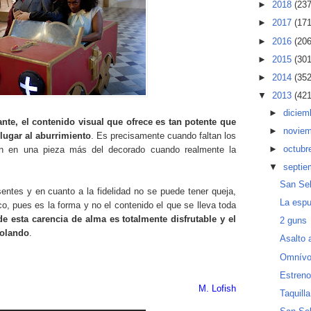
►
2018
(237
►
2017
(171
►
2016
(206
►
2015
(301
►
2014
(352
▼
2013
(421
►
diciem
nte, el contenido visual que ofrece es tan potente que
►
novie
 lugar al aburrimiento
. Es precisamente cuando faltan los
►
octubr
ten en una pieza más del decorado cuando realmente la
▼
septi
San Se
entes y en cuanto a la fidelidad no se puede tener queja,
La espu
, pues es la forma y no el contenido el que se lleva toda
de esta carencia de alma es totalmente disfrutable y el
2 guns
volando
.
Asalto 
Omnívo
Estreno
M. Lofish
Taquill