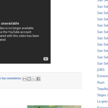
San Seb
San Seb
San Seb
San Seb
San Seb
San Se
San Seb
San Seb
San Seb
San Seb
San Seb
jOBS
Estreno
o hay comentarios:
Rush
Taquill
Sitges 
La gran
Estreno