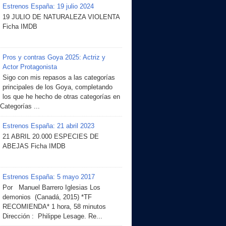
Estrenos España: 19 julio 2024
19 JULIO DE NATURALEZA VIOLENTA
Ficha IMDB
Pros y contras Goya 2025: Actriz y
Actor Protagonista
Sigo con mis repasos a las categorías
principales de los Goya, completando
los que he hecho de otras categorías en
 Categorías ...
Estrenos España: 21 abril 2023
21 ABRIL 20.000 ESPECIES DE
ABEJAS Ficha IMDB
Estrenos España: 5 mayo 2017
Por Manuel Barrero Iglesias Los
demonios (Canadá, 2015) *TF
RECOMIENDA* 1 hora, 58 minutos
Dirección : Philippe Lesage. Re...