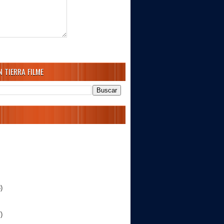
 TIERRA FILME
)
)