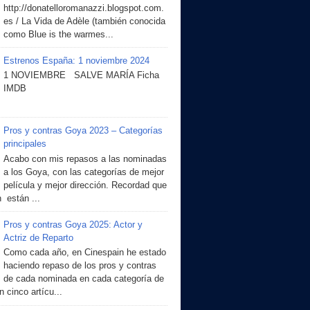
http://donatelloromanazzi.blogspot.com.
es / La Vida de Adèle (también conocida
como Blue is the warmes...
Estrenos España: 1 noviembre 2024
1 NOVIEMBRE SALVE MARÍA Ficha
IMDB
Pros y contras Goya 2023 – Categorías
principales
Acabo con mis repasos a las nominadas
a los Goya, con las categorías de mejor
película y mejor dirección. Recordad que
 están ...
Pros y contras Goya 2025: Actor y
Actriz de Reparto
Como cada año, en Cinespain he estado
haciendo repaso de los pros y contras
de cada nominada en cada categoría de
 cinco artícu...