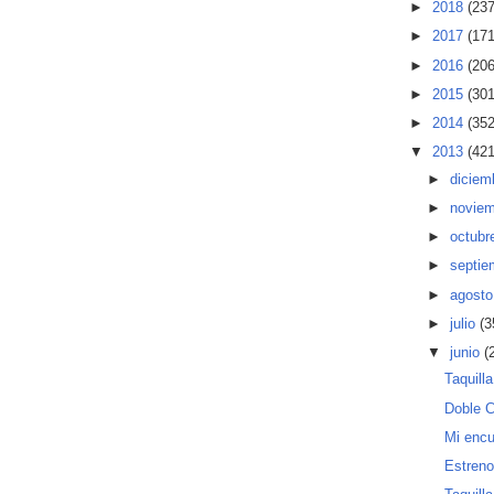
►
2018
(237
►
2017
(171
►
2016
(206
►
2015
(301
►
2014
(352
▼
2013
(421
►
diciem
►
novie
►
octubr
►
septi
►
agost
►
julio
(3
▼
junio
(
Taquill
Doble C
Mi encu
Estreno