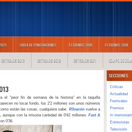
 2021
TABLA DE PUNTUACIONES
ESTRENOS 2019
ESTRENOS 2018
ESTRENOS 2013
ESTRENOS 2012
ESTRENOS 2011
EQUIPO DE CO
SECCIONES
2013
Críticas
Actualidad
ra el "peor fin de semana de la historia" en la taquilla
Festivales
 parecen no tocar fondo, los 2'2 millones son unos números
Premios
e como están las cosas, cualquiera sabe.
R3sacón
vuelve a
, aunque con la irrisoria cantidad de 0'42 millones.
Fast &
In memoria
on 0'36.
Entrevistas
Televisión