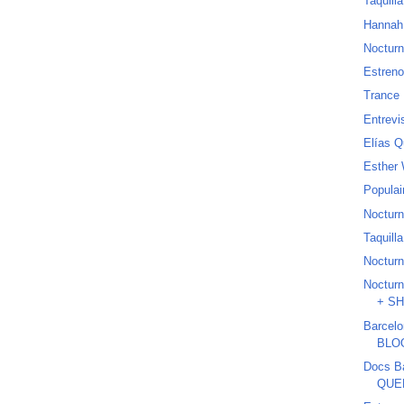
Taquill
Hannah
Nocturn
Estreno
Trance
Entrevi
Elías Q
Esther 
Populai
Nocturn
Taquill
Nocturn
Noctur
+ S
Barcel
BLO
Docs B
QUEE