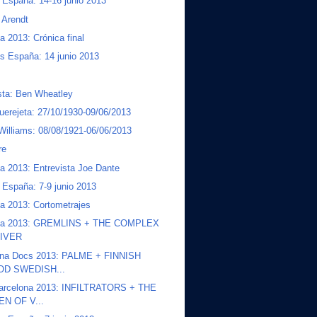
a España: 14-16 junio 2013
 Arendt
a 2013: Crónica final
s España: 14 junio 2013
sta: Ben Wheatley
uerejeta: 27/10/1930-09/06/2013
Williams: 08/08/1921-06/06/2013
re
a 2013: Entrevista Joe Dante
a España: 7-9 junio 2013
a 2013: Cortometrajes
na 2013: GREMLINS + THE COMPLEX
HIVER
ona Docs 2013: PALME + FINNISH
OD SWEDISH...
arcelona 2013: INFILTRATORS + THE
N OF V...