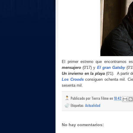
El primer estreno que encontramos 
mensajero
(0'17) y
El gran Gatsby
(0'
Un invierno en la playa
(0'1). A partir 
Los Croods
consiguen ochenta mil. Ci
sesenta mil.
Publicado por
Tierra Filme
en
10:42
Etiquetas:
Actualidad
No hay comentarios: