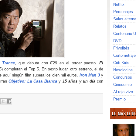
Netflix
Personajes
Salas altern
Relatos
Centenario U
DVD
Frivolités
Cortometraje
Criti-Kids
es
Trance
, que debuta con 0'29 en el tercer puesto.
El
15) completan el Top 5. En sexto lugar, otro estreno, el de
Nosolocine
de aquí ningún film supera los cien mil euros.
Iron Man 3
y
Concursos
erran
Objetivo: La Casa Blanca
y
15 años y un día
con
Cinecomio
Al rojo vivo
Premio
LO MÁS LEÍD