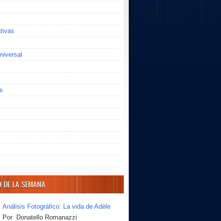
ativas
niversal
s
O DE LA SEMANA
Análisis Fotográfico: La vida de Adèle
Por Donatello Romanazzi