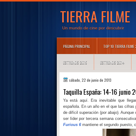
TIERRA FILME
Un mundo de cine por descubrir
PÁGINA PRINCIPAL
TOP 10 TIERRA FILME
ESTRENOS 2015
ESTRENOS 2014
sábado, 22 de junio de 2013
Taquilla España: 14-16 junio 
Ya está aquí. Era inevitable que llega
española. En un año en el que las cifras
de difícil superación (por abajo). Aunqu
ser líder por tercera semana consecutiva
Furious 6
mantiene el segundo puesto, c