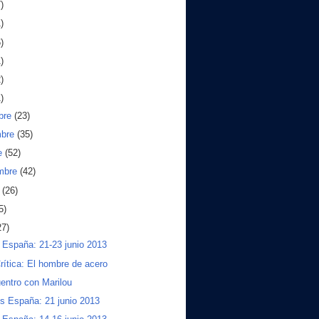
)
)
)
)
)
)
bre
(23)
mbre
(35)
e
(52)
embre
(42)
o
(26)
5)
27)
a España: 21-23 junio 2013
rítica: El hombre de acero
entro con Marilou
s España: 21 junio 2013