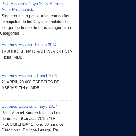
Pros y contras Goya 2025: Actriz y
Actor Protagonista
Sigo con mis repasos a las categorías
principales de los Goya, completando
los que he hecho de otras categorías en
 Categorías ...
Estrenos España: 19 julio 2024
19 JULIO DE NATURALEZA VIOLENTA
Ficha IMDB
Estrenos España: 21 abril 2023
21 ABRIL 20.000 ESPECIES DE
ABEJAS Ficha IMDB
Estrenos España: 5 mayo 2017
Por Manuel Barrero Iglesias Los
demonios (Canadá, 2015) *TF
RECOMIENDA* 1 hora, 58 minutos
Dirección : Philippe Lesage. Re...