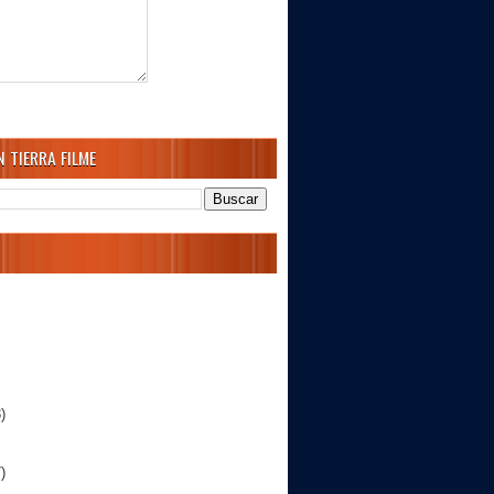
 TIERRA FILME
)
)