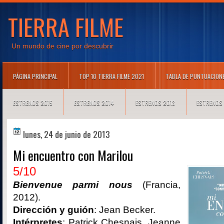
TIERRA FILME
Un mundo de cine por descubrir
PÁGINA PRINCIPAL
TOP 10 TIERRA FILME 2021
TABLA DE PUNTUACION
ESTRENOS 2015
ESTRENOS 2014
ESTRENOS 2013
ESTRENOS
lunes, 24 de junio de 2013
Mi encuentro con Marilou
5/10
Bienvenue parmi nous
(Francia,
2012).
Dirección y guión
: Jean Becker.
Intérpretes
: Patrick Chesnais, Jeanne