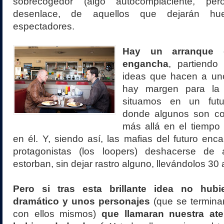
sobrecogedor (algo autocomplaciente, per
desenlace, de aquellos que dejarán hu
espectadores.
Hay un arranque 
engancha
, partiend
ideas que hacen a un
hay margen para la o
situamos en un fut
donde algunos son co
más allá en el tiempo
en él. Y, siendo así, las mafias del futuro enc
protagonistas (los loopers) deshacerse de 
estorban, sin dejar rastro alguno, llevándolos 30 
Pero si tras esta brillante idea no hubi
dramático y unos personajes
(que se termina
con ellos mismos)
que llamaran nuestra at