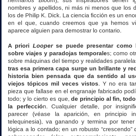
hermanos Bloom
), sus inspiradores tienen i
nombres y apellidos, ni más ni menos que los 
los de Philip K. Dick. La ciencia ficción es un e
en el que, cuando creemos que ya hemos vis
aparece alguien para demostrar lo contario.
A priori
Looper
se puede presentar como l
sobre viajes y paradojas temporale
s; como ot
sobre máquinas del tiempo y realidades paralelas
tras esa primera capa surge un brillante y r
historia bien pensada que da sentido al u
viejos tópicos mil veces vistos
. Y no era tar
pieza que fallase en el engranaje fabricado podí
todo; y lo cierto es que,
de principio al fin, tod
la perfecció
n. Cualquier detalle, por insigni
parecer (véase la aparición, en principio in
telequinesia), va ganando y termina por tener
lógica a lo contado; en un robusto “crescendo”