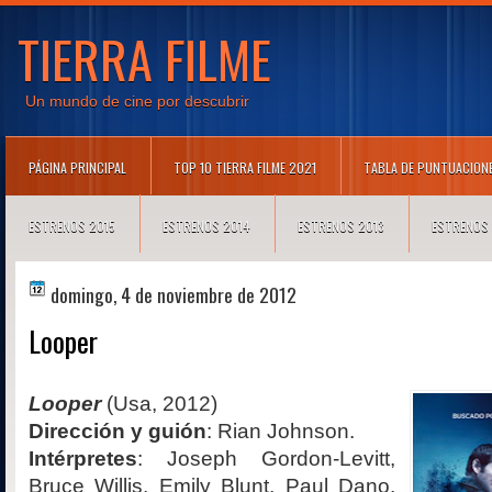
TIERRA FILME
Un mundo de cine por descubrir
PÁGINA PRINCIPAL
TOP 10 TIERRA FILME 2021
TABLA DE PUNTUACION
ESTRENOS 2015
ESTRENOS 2014
ESTRENOS 2013
ESTRENOS
domingo, 4 de noviembre de 2012
Looper
Looper
(Usa, 2012)
Dirección y guión
: Rian Johnson.
Intérpretes
: Joseph Gordon-Levitt,
Bruce Willis, Emily Blunt, Paul Dano,