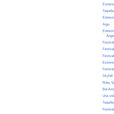
Estren
Taquill
Entrevi
Argo
Entrevi
Ánge
Festiva
Festiva
Festiva
Estren
Festiva
Skyfall
Ruby S
Bel Ami
Una vid
Taquill
Festiva