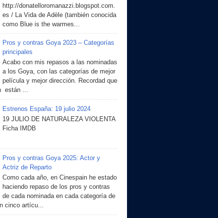
http://donatelloromanazzi.blogspot.com.
es / La Vida de Adèle (también conocida
como Blue is the warmes...
Pros y contras Goya 2023 – Categorías
principales
Acabo con mis repasos a las nominadas
a los Goya, con las categorías de mejor
película y mejor dirección. Recordad que
 están ...
Estrenos España: 19 julio 2024
19 JULIO DE NATURALEZA VIOLENTA
Ficha IMDB
Pros y contras Goya 2025: Actor y
Actriz de Reparto
Como cada año, en Cinespain he estado
haciendo repaso de los pros y contras
de cada nominada en cada categoría de
 cinco artícu...