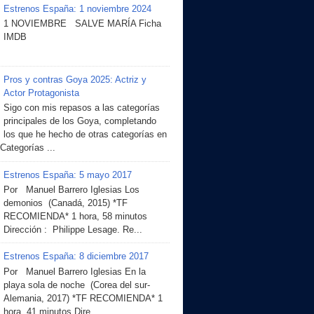
Estrenos España: 1 noviembre 2024
1 NOVIEMBRE SALVE MARÍA Ficha
IMDB
Pros y contras Goya 2025: Actriz y
Actor Protagonista
Sigo con mis repasos a las categorías
principales de los Goya, completando
los que he hecho de otras categorías en
 Categorías ...
Estrenos España: 5 mayo 2017
Por Manuel Barrero Iglesias Los
demonios (Canadá, 2015) *TF
RECOMIENDA* 1 hora, 58 minutos
Dirección : Philippe Lesage. Re...
Estrenos España: 8 diciembre 2017
Por Manuel Barrero Iglesias En la
playa sola de noche (Corea del sur-
Alemania, 2017) *TF RECOMIENDA* 1
hora, 41 minutos Dire...