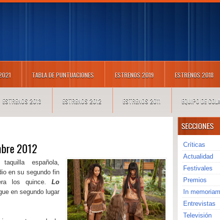
 2021
TABLA DE PUNTUACIONES
ESTRENOS 2019
ESTRENOS 2018
ESTRENOS 2013
ESTRENOS 2012
ESTRENOS 2011
EQUIPO DE CO
SECCIONES
mbre 2012
Críticas
Actualidad
taquilla española,
Festivales
io en su segundo fin
Premios
era los quince.
Lo
gue en segundo lugar
In memoria
Entrevistas
Televisión