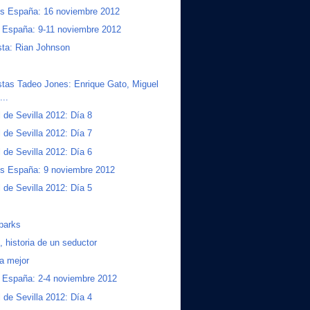
os España: 16 noviembre 2012
a España: 9-11 noviembre 2012
sta: Rian Johnson
stas Tadeo Jones: Enrique Gato, Miguel
...
l de Sevilla 2012: Día 8
l de Sevilla 2012: Día 7
l de Sevilla 2012: Día 6
os España: 9 noviembre 2012
l de Sevilla 2012: Día 5
parks
, historia de un seductor
a mejor
a España: 2-4 noviembre 2012
l de Sevilla 2012: Día 4