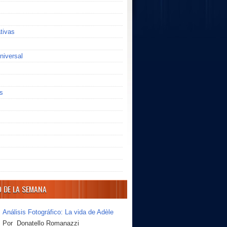
ativas
niversal
s
O DE LA SEMANA
Análisis Fotográfico: La vida de Adèle
Por Donatello Romanazzi