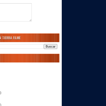
 TIERRA FILME
)
)