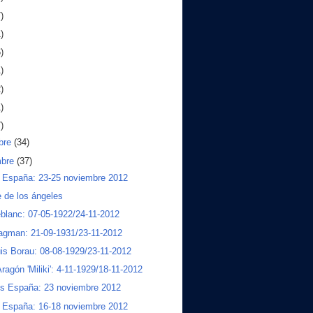
)
)
)
)
)
)
)
bre
(34)
mbre
(37)
a España: 23-25 noviembre 2012
e de los ángeles
blanc: 07-05-1922/24-11-2012
agman: 21-09-1931/23-11-2012
is Borau: 08-08-1929/23-11-2012
Aragón 'Miliki': 4-11-1929/18-11-2012
os España: 23 noviembre 2012
a España: 16-18 noviembre 2012