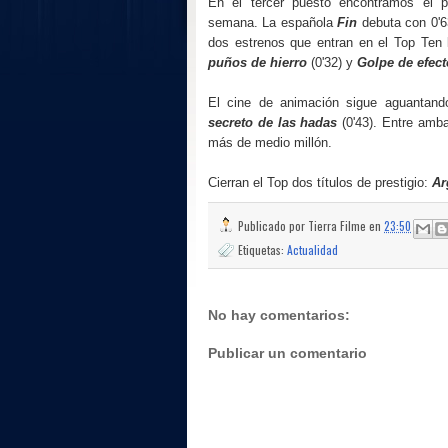
En el tercer puesto encontramos el p
semana. La española
Fin
debuta con 0'6
dos estrenos que entran en el Top Ten
puños de hierro
(0'32) y
Golpe de efect
El cine de animación sigue aguantan
secreto de las hadas
(0'43). Entre amb
más de medio millón.
Cierran el Top dos títulos de prestigio:
A
Publicado por
Tierra Filme
en
23:50
Etiquetas:
Actualidad
No hay comentarios:
Publicar un comentario