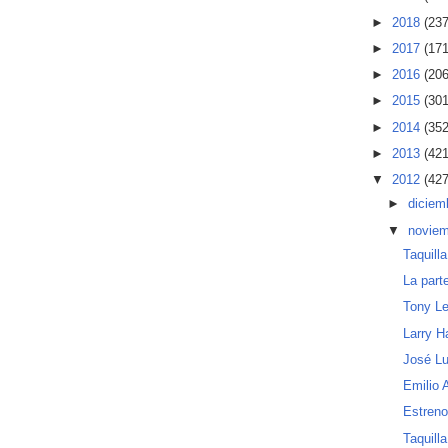
►
2018
(237
►
2017
(171
►
2016
(206
►
2015
(301
►
2014
(352
►
2013
(421
▼
2012
(427
►
diciem
▼
novie
Taquill
La part
Tony Le
Larry H
José Lu
Emilio 
Estren
Taquill