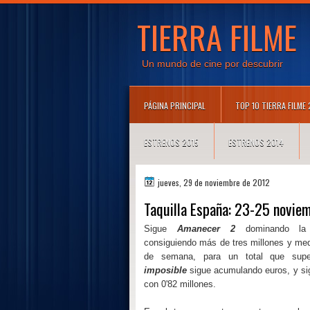
TIERRA FILME
Un mundo de cine por descubrir
PÁGINA PRINCIPAL
TOP 10 TIERRA FILME
ESTRENOS 2015
ESTRENOS 2014
jueves, 29 de noviembre de 2012
Taquilla España: 23-25 novie
Sigue
Amanecer 2
dominando la 
consiguiendo más de tres millones y med
de semana, para un total que sup
imposible
sigue acumulando euros, y si
con 0'82 millones.