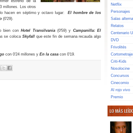
rimer estreno de la
Netflix
3 millones. Los otros
Personajes
 lo hacen en séptimo y octavo lugar:
El hombre de los
o
(0'29).
Salas altern
Relatos
do bien con
Hotel Transilvania
(0'59) y
Campanilla: El
Centenario U
as se coloca
Skyfall
que este fin de semana recauda algo
DVD
Frivolités
rgo
con 0'24 millones y
En la casa
con 0'19.
Cortometraje
Criti-Kids
Nosolocine
Concursos
Cinecomio
Al rojo vivo
Premio
LO MÁS LEÍD