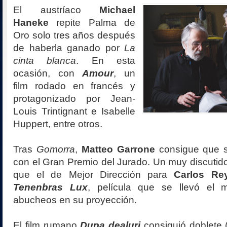
El austríaco
Michael
Haneke
repite Palma de
Oro solo tres años después
de haberla ganado por
La
cinta blanca
. En esta
ocasión, con
Amour
, un
film rodado en francés y
protagonizado por Jean-
Louis Trintignant e Isabelle
Huppert, entre otros.
Tras
Gomorra
,
Matteo Garrone
consigue que
con el Gran Premio del Jurado. Un muy discutido 
que el de Mejor Dirección para
Carlos R
Tenenbras Lux
, película que se llevó el
abucheos en su proyección.
El film rumano
Dupa dealuri
consiguió doblete (o