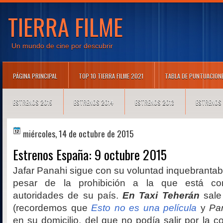
TIERRA FILME
Un mundo de cine por descubrir
PÁGINA PRINCIPAL
TOP 10 TIERRA FILME 2021
TABLA DE PUNTUACION
ESTRENOS 2015
ESTRENOS 2014
ESTRENOS 2013
ESTRENOS
miércoles, 14 de octubre de 2015
Estrenos España: 9 octubre 2015
Jafar Panahi sigue con su voluntad inquebrantabl
pesar de la prohibición a la que está co
autoridades de su país.
En Taxi Teherán
sale 
(recordemos que
Esto no es una película
y
Pa
en su domicilio, del que no podía salir por la c