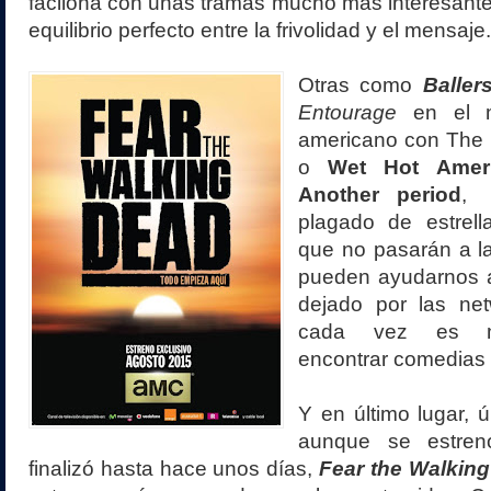
facilona con unas tramas mucho más interesant
equilibrio perfecto entre la frivolidad y el mensaje
Otras como
Baller
Entourage
en el 
americano con The 
o
Wet Hot Amer
Another period
, 
plagado de estrel
que no pasarán a la
pueden ayudarnos 
dejado por las ne
cada vez es m
encontrar comedias 
Y en último lugar,
aunque se estre
finalizó hasta hace unos días,
Fear the Walkin