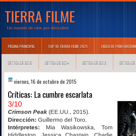
TIERRA FILME
Un mundo de cine por descubrir
PÁGINA PRINCIPAL
TOP 10 TIERRA FILME 2021
TABLA DE PUNTUACION
ESTRENOS 2015
ESTRENOS 2014
ESTRENOS 2013
ESTRENOS
viernes, 16 de octubre de 2015
Críticas: La cumbre escarlata
3/10
Crimson Peak
(EE.UU., 2015).
Dirección:
Guillermo del Toro.
Intérpretes:
Mia Wasikowska, Tom
Hiddleston, Jessica Chastain, Charlie