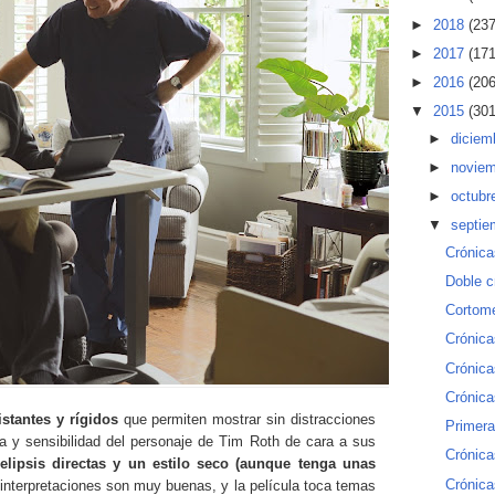
►
2018
(237
►
2017
(171
►
2016
(206
▼
2015
(301
►
diciem
►
novie
►
octubr
▼
septi
Crónica
Doble cr
Cortome
Crónica
Crónica
Crónica
stantes y rígidos
que permiten mostrar sin distracciones
Primera
rega y sensibilidad del personaje de Tim Roth de cara a sus
Crónica
elipsis directas y un estilo seco (aunque tenga unas
Crónica
 interpretaciones son muy buenas, y la película toca temas