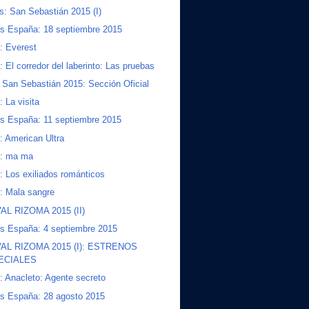
s: San Sebastián 2015 (I)
s España: 18 septiembre 2015
s: Everest
s: El corredor del laberinto: Las pruebas
San Sebastián 2015: Sección Oficial
: La visita
s España: 11 septiembre 2015
s: American Ultra
s: ma ma
s: Los exiliados románticos
s: Mala sangre
AL RIZOMA 2015 (II)
s España: 4 septiembre 2015
AL RIZOMA 2015 (I): ESTRENOS
ECIALES
s: Anacleto: Agente secreto
s España: 28 agosto 2015