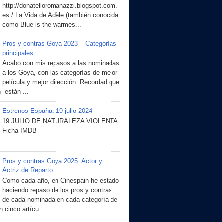
http://donatelloromanazzi.blogspot.com.
es / La Vida de Adèle (también conocida
como Blue is the warmes...
Pros y contras Goya 2023 – Categorías
principales
Acabo con mis repasos a las nominadas
a los Goya, con las categorías de mejor
película y mejor dirección. Recordad que
 están ...
Estrenos España: 19 julio 2024
19 JULIO DE NATURALEZA VIOLENTA
Ficha IMDB
Pros y contras Goya 2025: Actor y
Actriz de Reparto
Como cada año, en Cinespain he estado
haciendo repaso de los pros y contras
de cada nominada en cada categoría de
 cinco artícu...