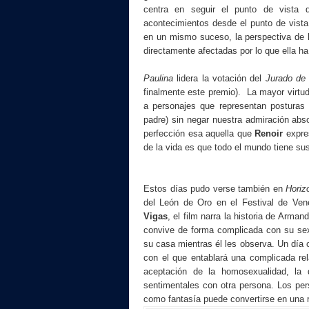
centra en seguir el punto de vista 
acontecimientos desde el punto de vista
en un mismo suceso, la perspectiva de l
directamente afectadas por lo que ella ha
Paulina
lidera la votación del
Jurado de 
finalmente este premio). La mayor virtu
a personajes que representan posturas 
padre) sin negar nuestra admiración absol
perfección esa aquella que
Renoir
expre
de la vida es que todo el mundo tiene su
Estos días pudo verse también en
Horiz
del León de Oro en el Festival de Ven
Vigas
, el film narra la historia de Arm
convive de forma complicada con su sex
su casa mientras él les observa. Un día 
con el que entablará una complicada re
aceptación de la homosexualidad, la d
sentimentales con otra persona. Los pe
como fantasía puede convertirse en una r