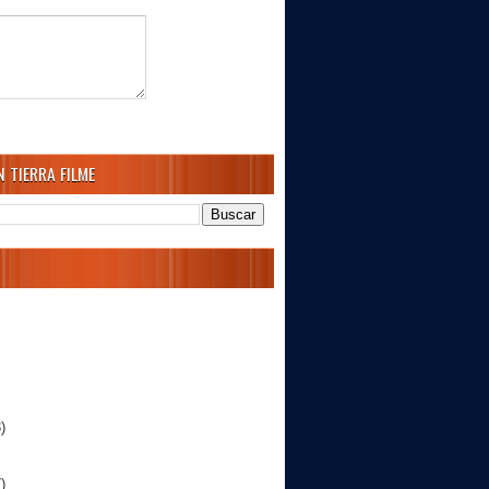
 TIERRA FILME
)
)