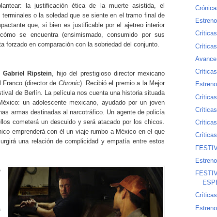
ntear: la justificación ética de la muerte asistida, el
Crónica
terminales o la soledad que se siente en el tramo final de
Estreno
ctante que, si bien es justificable por el ajetreo interior
Crítica
 cómo se encuentra (ensimismado, consumido por sus
a forzado en comparación con la sobriedad del conjunto.
Crítica
Avance 
Críticas
e
Gabriel Ripstein
, hijo del prestigioso director mexicano
l Franco (director de
Chronic
). Recibió el premio a la Mejor
Estreno
ival de Berlín. La película nos cuenta una historia situada
Crítica
 México: un adolescente mexicano, ayudado por un joven
Crítica
unas armas destinadas al narcotráfico. Un agente de policía
ellos cometerá un descuido y será atacado por los chicos.
Crítica
hico emprenderá con él un viaje rumbo a México en el que
Crítica
surgirá una relación de complicidad y empatía entre estos
FESTIV
Estreno
e
FESTIV
s
ESP
s
Crítica
m
Estreno
a