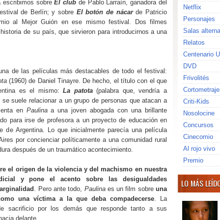
a escribimos sobre
El club
de Pablo Larraín, ganadora del
Netflix
stival de Berlín; y sobre
El botón de nácar
de Patricio
Personajes
io al Mejor Guión en ese mismo festival. Dos filmes
Salas altern
 historia de su país, que sirvieron para introducirnos a una
Relatos
Centenario U
DVD
una de las películas más destacables de todo el festival:
Frivolités
ota
(1960) de Daniel Tinayre. De hecho, el título con el que
Cortometraje
gentina es el mismo:
La patota
(palabra que, vendría a
 se suele relacionar a un grupo de personas que atacan a
Criti-Kids
esenta en
Paulina
a una joven abogada con una brillante
Nosolocine
todo para irse de profesora a un proyecto de educación en
Concursos
e de Argentina. Lo que inicialmente parecía una película
Cinecomio
ires por concienciar políticamente a una comunidad rural
Al rojo vivo
dura después de un traumático acontecimiento.
Premio
re el origen de la violencia y del machismo en nuestra
dicial y pone el acento sobre las desigualdades
LO MÁS LEÍD
arginalidad
. Pero ante todo,
Paulina
es un film sobre
una
 como una víctima a la que deba compadecerse
. La
 de sacrificio por los demás que responde tanto a sus
acia delante.