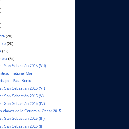
)
)
)
)
bre
(20)
mbre
(20)
e
(32)
embre
(25)
s: San Sebastián 2015 (VII)
ítica: Irrational Man
trajes: Para Sonia
s: San Sebastián 2015 (VI)
s: San Sebastián 2015 (V)
s: San Sebastián 2015 (IV)
s claves de la Carrera al Oscar 2015
s: San Sebastián 2015 (III)
s: San Sebastián 2015 (II)