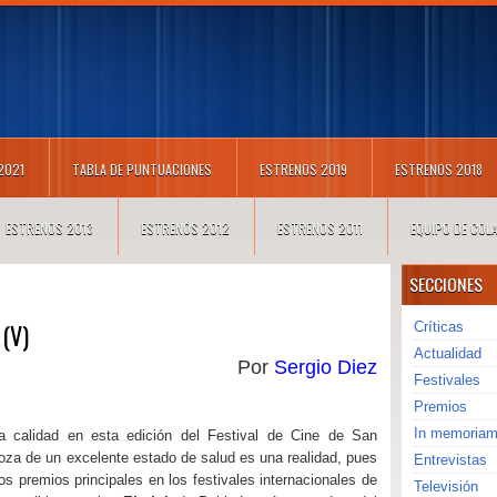
 2021
TABLA DE PUNTUACIONES
ESTRENOS 2019
ESTRENOS 2018
ESTRENOS 2013
ESTRENOS 2012
ESTRENOS 2011
EQUIPO DE CO
SECCIONES
 (V)
Críticas
Actualidad
Por
Sergio Diez
Festivales
Premios
In memoria
 calidad en esta edición del Festival de Cine de San
oza de un excelente estado de salud es una realidad, pues
Entrevistas
s premios principales en los festivales internacionales de
Televisión