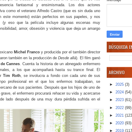
resencia fantasmal y ensimismada. Los dos actores
ilva como el veterano Alfredo Castro (que es sin duda uno
en este momento) están perfectos en sus papeles, y nos
as (y eso que la película incluye algunas escenas muy
sensibilidad, amor, obsesión y violencia que deja un amargo
BÚSQUEDA EN
 mexicano
Michel Franco
y producida por el también director
paron también en la producción de
Desde allá
). El film ganó
l de Cannes
. Cuenta la historia de un abnegado enfermero
inales, a los que acompañará hasta su trance final. El
ARCHIVO
or
Tim Roth
, se involucra a fondo con cada uno de sus
po profesional en el que los enfermos trabajaban, se
►
2025
(3)
cercano de sus pacientes. Después que los hijos de uno de
►
2024
(54)
grave, el enfermero procurará rehacer su vida y acercarse
 de lado después de una muy dura pérdida sufrida en el
►
2023
(61)
►
2022
(99)
►
2021
(123
►
2020
(93)
►
2019
(117