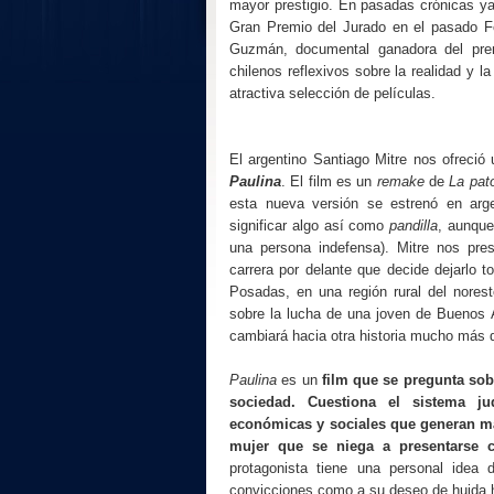
mayor prestigio. En pasadas crónicas y
Gran Premio del Jurado en el pasado Fe
Guzmán, documental ganadora del prem
chilenos reflexivos sobre la realidad y la
atractiva selección de películas.
El argentino Santiago Mitre nos ofreció 
Paulina
. El film es un
remake
de
La pat
esta nueva versión se estrenó en ar
significar algo así como
pandilla
, aunque
una persona indefensa). Mitre nos pr
carrera por delante que decide dejarlo 
Posadas, en una región rural del norest
sobre la lucha de una joven de Buenos A
cambiará hacia otra historia mucho más 
Paulina
es un
film que se pregunta sob
sociedad. Cuestiona el sistema ju
económicas y sociales que generan m
mujer que se niega a presentarse
protagonista tiene una personal idea
convicciones como a su deseo de huida h