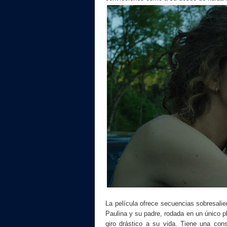
La película ofrece secuencias sobresali
Paulina y su padre, rodada en un único pl
giro drástico a su vida. Tiene una cons