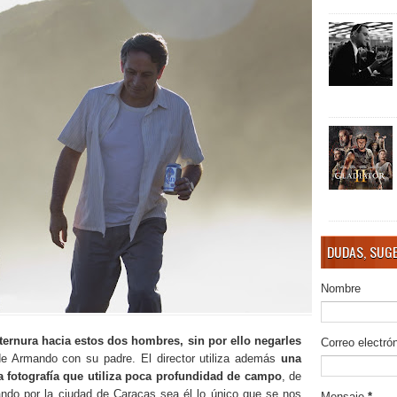
DUDAS, SUGE
Nombre
ternura hacia estos dos hombres, sin por ello negarles
Correo electró
de Armando con su padre. El director utiliza además
una
 fotografía que utiliza poca profundidad de campo
, de
do por la ciudad de Caracas sea él lo único que se nos
Mensaje
*