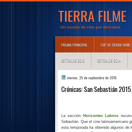
TIERRA FILME
Un mundo de cine por descubrir
PÁGINA PRINCIPAL
TOP 10 TIERRA FILME
ESTRENOS 2015
ESTRENOS 2014
viernes, 25 de septiembre de 2015
Crónicas: San Sebastián 2015
La sección
Horizontes Latinos
rezuma
Sebastián. Que el cine latinoamericano g
esta temporada ha obtenido algunos de lo