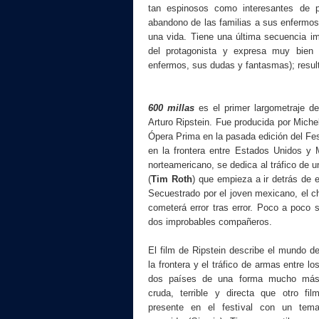
tan espinosos como interesantes de pla
abandono de las familias a sus enfermos 
una vida. Tiene una última secuencia impa
del protagonista y expresa muy bien
enfermos, sus dudas y fantasmas); result
600 millas
es el primer largometraje d
Arturo Ripstein. Fue producida por Miche
Ópera Prima en la pasada edición del Fest
en la frontera entre Estados Unidos y
norteamericano, se dedica al tráfico de 
(
Tim Roth
) que empieza a ir detrás de 
Secuestrado por el joven mexicano, el c
cometerá error tras error. Poco a poco 
dos improbables compañeros.
El film de Ripstein describe el mundo d
la frontera y el tráfico de armas entre lo
dos países de una forma mucho má
cruda, terrible y directa que otro fil
presente en el festival con un tem