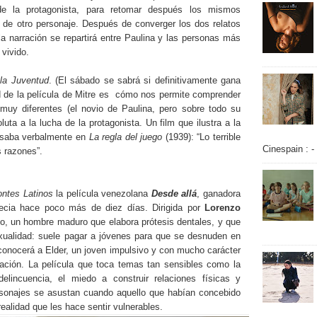
de la protagonista, para retomar después los mismos
 de otro personaje. Después de converger los dos relatos
a narración se repartirá entre Paulina y las personas más
 vivido.
la Juventud
. (El sábado se sabrá si definitivamente gana
d de la película de Mitre es cómo nos permite comprender
muy diferentes (el novio de Paulina, pero sobre todo su
uta a la lucha de la protagonista. Un film que ilustra a la
saba verbalmente en
La regla del juego
(1939): “Lo terrible
Cinespain : -
s razones”.
ontes Latinos
la película venezolana
Desde allá
, ganadora
ecia hace poco más de diez días. Dirigida por
Lorenzo
ando, un hombre maduro que elabora prótesis dentales, y que
ualidad: suele pagar a jóvenes para que se desnuden en
conocerá a Elder, un joven impulsivo y con mucho carácter
lación. La película que toca temas tan sensibles como la
elincuencia, el miedo a construir relaciones físicas y
rsonajes se asustan cuando aquello que habían concebido
ealidad que les hace sentir vulnerables.