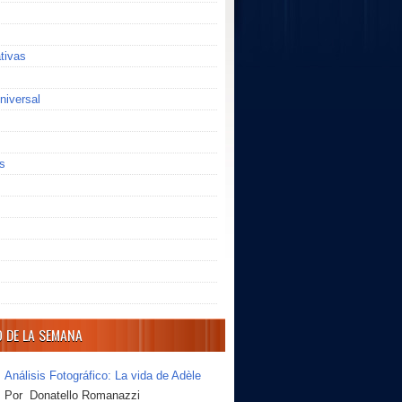
ativas
niversal
s
O DE LA SEMANA
Análisis Fotográfico: La vida de Adèle
Por Donatello Romanazzi