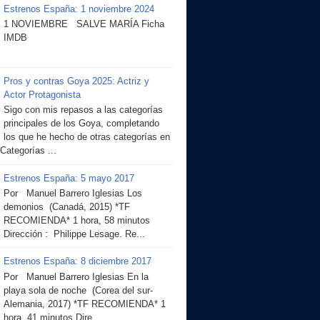
Estrenos España: 1 noviembre 2024
1 NOVIEMBRE SALVE MARÍA Ficha
IMDB
Pros y contras Goya 2025: Actriz y
Actor Protagonista
Sigo con mis repasos a las categorías
principales de los Goya, completando
los que he hecho de otras categorías en
 Categorías ...
Estrenos España: 5 mayo 2017
Por Manuel Barrero Iglesias Los
demonios (Canadá, 2015) *TF
RECOMIENDA* 1 hora, 58 minutos
Dirección : Philippe Lesage. Re...
Estrenos España: 8 diciembre 2017
Por Manuel Barrero Iglesias En la
playa sola de noche (Corea del sur-
Alemania, 2017) *TF RECOMIENDA* 1
hora, 41 minutos Dire...