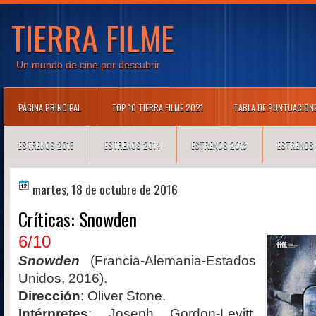
TIERRA FILME
Un mundo de cine por descubrir
PÁGINA PRINCIPAL
TOP 10 TIERRA FILME 2021
TABLA DE PUNTUACION
ESTRENOS 2015
ESTRENOS 2014
ESTRENOS 2013
ESTRENOS
martes, 18 de octubre de 2016
Críticas: Snowden
6/10
Snowden
(Francia-Alemania-Estados
Unidos, 2016).
Dirección
: Oliver Stone.
Intérpretes
: Joseph Gordon-Levitt,