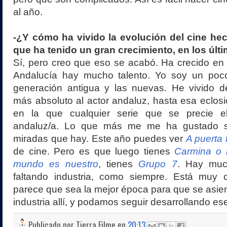
al año.
-¿Y cómo ha vivido la evolución del cine he
que ha tenido un gran crecimiento, en los úl
Sí, pero creo que eso se acabó. Ha crecido en
Andalucía hay mucho talento. Yo soy un poco
generación antigua y las nuevas. He vivido d
más absoluto al actor andaluz, hasta esa eclos
en la que cualquier serie que se precie el
andaluz/a. Lo que más me me ha gustado so
miradas que hay. Este año puedes ver
A puerta f
de cine. Pero es que luego tienes
Carmina o 
mundo es nuestro
, tienes
Grupo 7
. Hay muc
faltando industria, como siempre. Está muy c
parece que sea la mejor época para que se asie
industria allí, y podamos seguir desarrollando ese
Publicado por
Tierra Filme
en
20:13