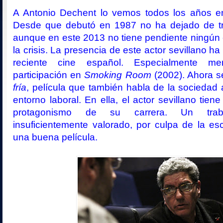
A Antonio Dechent lo vemos todos los años en 
Desde que debutó en 1987 no ha dejado de tra
aunque en este 2013 no tiene pendiente ningún
la crisis. La presencia de este actor sevillano ha
reciente cine español. Especialmente m
participación en
Smoking Room
(2002). Ahora 
fría
, película que también habla de la sociedad a
entorno laboral. En ella, el actor sevillano tie
protagonismo de su carrera. Un traba
insuficientemente valorado, por culpa de la esc
una buena película.