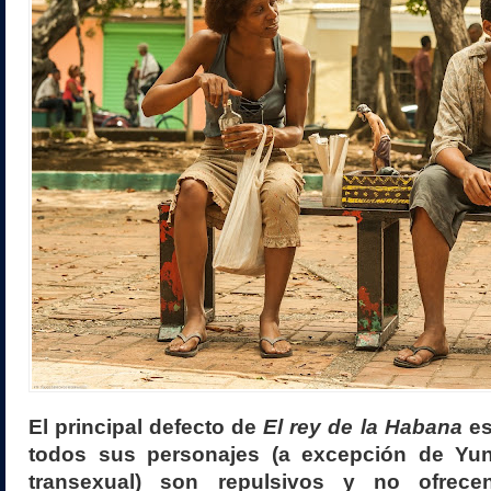
El principal defecto de
El rey de la Habana
es
todos sus personajes (a excepción de Yuni
transexual) son repulsivos y no ofrec