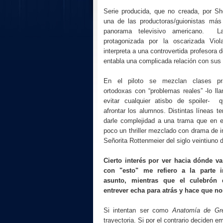
Serie producida, que no creada, por S
una de las productoras/guionistas má
panorama televisivo americano. L
protagonizada por la oscarizada Vio
interpreta a una controvertida profesora 
entabla una complicada relación con sus
En el piloto se mezclan clases pr
ortodoxas con “problemas reales” -lo ll
evitar cualquier atisbo de spoiler-
afrontar los alumnos. Distintas líneas t
darle complejidad a una trama que en e
poco un thriller mezclado con drama de in
Señorita Rottenmeier del siglo veintiuno d
Cierto interés por ver hacia dónde va
con "esto" me refiero a la parte in
asunto, mientras que el culebrón
entrever echa para atrás y hace que n
Si intentan ser como
Anatomía de Gr
trayectoria. Si por el contrario deciden 