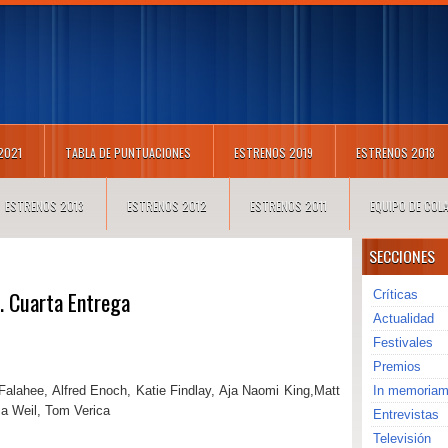
 2021
TABLA DE PUNTUACIONES
ESTRENOS 2019
ESTRENOS 2018
ESTRENOS 2013
ESTRENOS 2012
ESTRENOS 2011
EQUIPO DE CO
SECCIONES
. Cuarta Entrega
Críticas
Actualidad
Festivales
Premios
 Falahee, Alfred Enoch, Katie Findlay, Aja Naomi King,Matt
In memoria
za Weil, Tom Verica
Entrevistas
Televisión