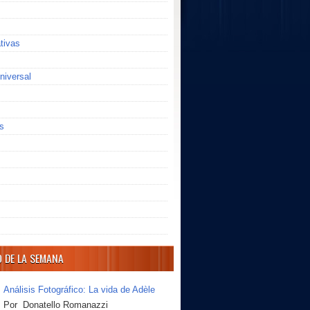
ativas
niversal
s
O DE LA SEMANA
Análisis Fotográfico: La vida de Adèle
Por Donatello Romanazzi