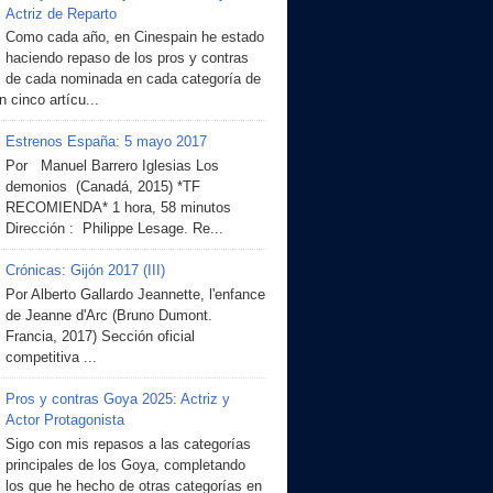
Actriz de Reparto
Como cada año, en Cinespain he estado
haciendo repaso de los pros y contras
de cada nominada en cada categoría de
 cinco artícu...
Estrenos España: 5 mayo 2017
Por Manuel Barrero Iglesias Los
demonios (Canadá, 2015) *TF
RECOMIENDA* 1 hora, 58 minutos
Dirección : Philippe Lesage. Re...
Crónicas: Gijón 2017 (III)
Por Alberto Gallardo Jeannette, l'enfance
de Jeanne d'Arc (Bruno Dumont.
Francia, 2017) Sección oficial
competitiva ...
Pros y contras Goya 2025: Actriz y
Actor Protagonista
Sigo con mis repasos a las categorías
principales de los Goya, completando
los que he hecho de otras categorías en