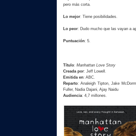
pero más corta.
Lo mejor
: Tiene posibilidades.
Lo peor
: Dudo mucho que las vayan a a
Puntuación
: 5.
Título
:
Manhattan Love Story
Creada por
: Jeff Lowell.
Emitida en
: ABC.
Reparto
: Analeigh Tipton, Jake McDorm
Fuller, Nadia Dajani, Ajay Naidu
Audiencia
: 4,7 millones.