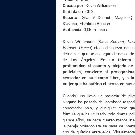
Creada por
: Kevin Williamson.
Emitida en
: CBS.
Reparto
: Dylan McDermott, Maggie Q, 
Klaveno, Elizabeth Bogush
Audiencia
: 9,05 millones.
Kevin Williamson (Saga
Scream
,
Daw
Vampire Diaries
) ataca de nuevo con u
detectives que se encargan de casos de
de Los Ángeles.
En un intento 
profundidad al asunto y alejarla de
policiales, convierte al protagonis
acosador en su tiempo libre, y a la
mujer que ha sufrido el acoso en sus 
Cuando uno lleva un maratón de pilo
ninguno ha pasado del aprobado raspado
espectador baja, y cualquier cosa qu
fórmula que ha utilizado todo drama poli
quince años, se hace cuanto menos ins
la pareja protagonista se pasa de inte
tipo de química entre ellos. Visualment