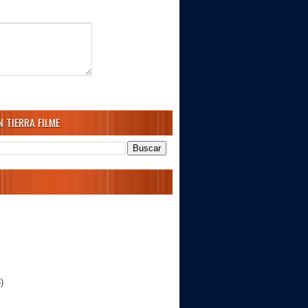
 TIERRA FILME
)