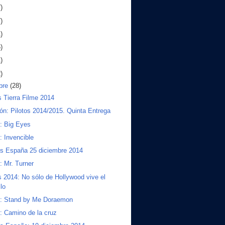
)
)
)
)
)
)
bre
(28)
 Tierra Filme 2014
ión: Pilotos 2014/2015. Quinta Entrega
s: Big Eyes
s: Invencible
os España 25 diciembre 2014
s: Mr. Turner
 2014: No sólo de Hollywood vive el
ilo
s: Stand by Me Doraemon
s: Camino de la cruz