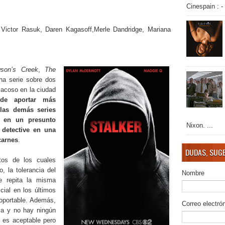
Cinespain : -
Victor Rasuk, Daren Kagasoff,Merle Dandridge, Mariana
son’s Creek
,
The
na serie sobre dos
 acoso en la ciudad
de aportar más
 las demás series
ta en un presunto
Nixon. ...
 detective en una
carnes
.
DUDAS, SUGE
tos de los cuales
, la tolerancia del
Nombre
e repita la misma
cial en los últimos
oportable. Además,
Correo electró
nsa y no hay ningún
e es aceptable pero