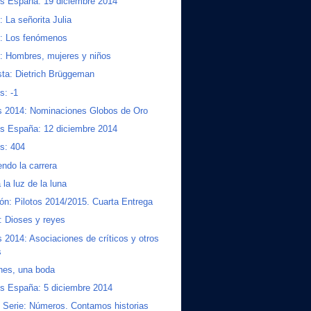
s España: 19 diciembre 2014
: La señorita Julia
s: Los fenómenos
s: Hombres, mujeres y niños
sta: Dietrich Brüggeman
s: -1
s 2014: Nominaciones Globos de Oro
s España: 12 diciembre 2014
s: 404
endo la carrera
 la luz de la luna
ión: Pilotos 2014/2015. Cuarta Entrega
 Dioses y reyes
 2014: Asociaciones de críticos y otros
s
hes, una boda
s España: 5 diciembre 2014
 Serie: Números. Contamos historias