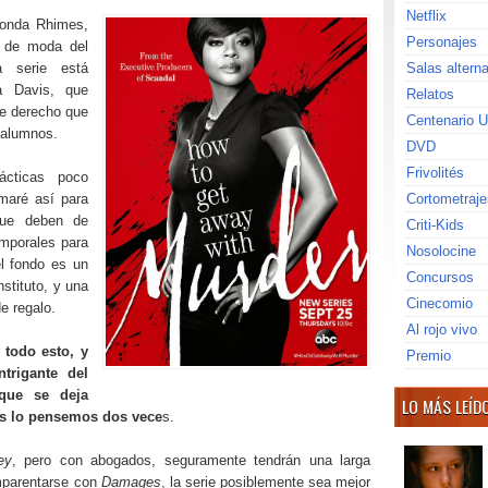
Netflix
honda Rhimes,
Personajes
s de moda del
a serie está
Salas altern
la Davis, que
Relatos
de derecho que
Centenario U
 alumnos.
DVD
Frivolités
ácticas poco
amaré así para
Cortometraje
 que deben de
Criti-Kids
emporales para
Nosolocine
l fondo es un
Concursos
stituto, y una
Cinecomio
e regalo.
Al rojo vivo
 todo esto, y
Premio
trigante del
 que se deja
LO MÁS LEÍD
os lo pensemos dos vece
s.
ey
, pero con abogados, seguramente tendrán una larga
emparentarse con
Damages
, la serie posiblemente sea mejor