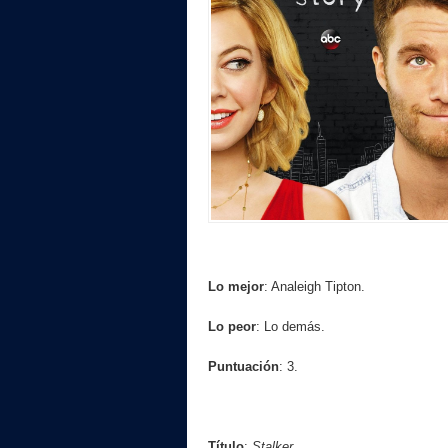
Lo mejor
: Analeigh Tipton.
Lo peor
: Lo demás.
Puntuación
: 3.
Título
:
Stalker