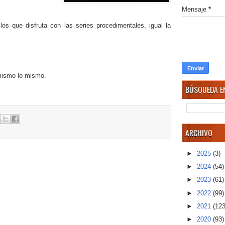
Mensaje
*
los que disfruta con las series procedimentales, igual la
mismo lo mismo.
BÚSQUEDA EN
ARCHIVO
►
2025
(3)
►
2024
(54)
►
2023
(61)
►
2022
(99)
►
2021
(123
►
2020
(93)