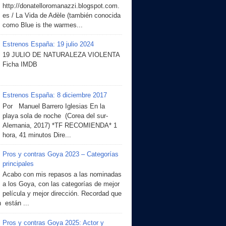
http://donatelloromanazzi.blogspot.com.
es / La Vida de Adèle (también conocida
como Blue is the warmes...
Estrenos España: 19 julio 2024
19 JULIO DE NATURALEZA VIOLENTA
Ficha IMDB
Estrenos España: 8 diciembre 2017
Por Manuel Barrero Iglesias En la
playa sola de noche (Corea del sur-
Alemania, 2017) *TF RECOMIENDA* 1
hora, 41 minutos Dire...
Pros y contras Goya 2023 – Categorías
principales
Acabo con mis repasos a las nominadas
a los Goya, con las categorías de mejor
película y mejor dirección. Recordad que
 están ...
Pros y contras Goya 2025: Actor y