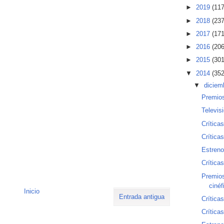
►
2019
(117
►
2018
(237
►
2017
(171
►
2016
(206
►
2015
(301
▼
2014
(352
▼
diciem
Premios
Televis
Crítica
Crítica
Estren
Crítica
Premios
cinéf
Inicio
Entrada antigua
Crítica
Crítica