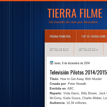
TIERRA FILME
Un mundo de cine por descubrir
PÁGINA PRINCIPAL
TOP 10 TIERRA FILME
ESTRENOS 2015
ESTRENOS 2014
lunes, 8 de diciembre de 2014
Televisión: Pilotos 2014/2015
Título
: How to Get Away With Murder
Creada por
: Peter Nowalk.
Emitida en
: ABC.
Reparto
: Viola Davis, Billy Brown, Jack
McGorry, Karla Souza, Charlie Weber, Li
Audiencia
: 14,34 millones.