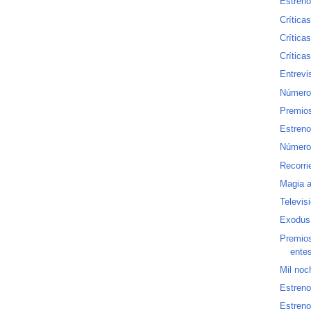
Estreno
Críticas
Crítica
Crítica
Entrevi
Número
Premio
Estreno
Número
Recorri
Magia a
Televis
Exodus:
Premios
ente
Mil noc
Estreno
Estreno