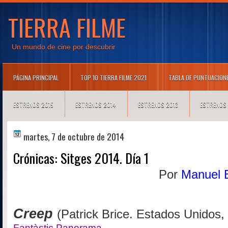
TIERRA FILME
Un mundo de cine por descubrir
PÁGINA PRINCIPAL
TOP 10 TIERRA FILME 2021
TABLA DE PUNTUACION
ESTRENOS 2015
ESTRENOS 2014
ESTRENOS 2013
ESTRENOS
martes, 7 de octubre de 2014
Crónicas: Sitges 2014. Día 1
Por
Manuel B
Creep
(Patrick Brice. Estados Unidos,
Fantàstic Panorama