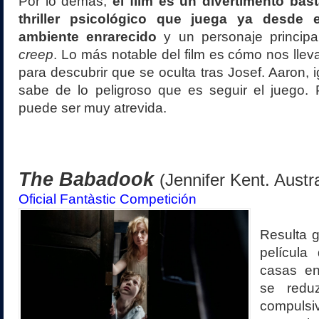
Por lo demás,
el film es un divertimento bast
thriller psicológico que juega ya desde 
ambiente enrarecido
y un personaje principa
creep
. Lo más notable del film es cómo nos llev
para descubrir que se oculta tras Josef. Aaron, 
sabe de lo peligroso que es seguir el juego. 
puede ser muy atrevida.
The Babadook
(Jennifer Kent. Austr
Oficial Fantàstic Competición
Resulta g
película
casas e
se redu
compuls