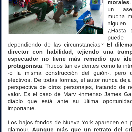
morales
un ase
mucha má
alguien
¿Hasta 
pued
dependiendo de las circunstancias?
El dilem
director con habilidad, tejiendo una tra
espectador no tiene más remedio que iden
protagonista
. Trucos tan evidentes como la int
-o la misma construcción del guión-, pero 
efectivos. De todas formas, el autor nunca dej
perspectiva de otros personajes, tratando de n
valor. Es el caso de Marv -inmenso James Gand
diablo que está ante su última oportunid
importante.
Los bajos fondos de Nueva York aparecen en pa
glamour.
Aunque más que un retrato del cr