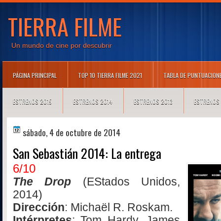
TIERRA FILME
Un mundo de cine por descubrir
PÁGINA PRINCIPAL
TOP 10 TIERRA FILME 2021
TABLA DE PUNTUACION
ESTRENOS 2015
ESTRENOS 2014
ESTRENOS 2013
ESTRENOS
sábado, 4 de octubre de 2014
San Sebastián 2014: La entrega
6/10
The Drop
(EStados Unidos,
2014)
Dirección
: Michaël R. Roskam.
Intérpretes
: Tom Hardy, James