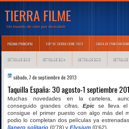
TIERRA FILME
Un mundo de cine por descubrir
PÁGINA PRINCIPAL
TOP 10 TIERRA FILME 2021
TABLA DE PUNTUACION
ESTRENOS 2015
ESTRENOS 2014
ESTRENOS 2013
ESTRENOS
sábado, 7 de septiembre de 2013
Taquilla España: 30 agosto-1 septiembre 20
Muchas novedades en la cartelera, aun
conseguido grandes cifras.
Epic
se lleva el
consigue el primer puesto con algo más del mi
podio lo completan dos películas ya estrenada
llanero solitario
(0'78) y
Elysium
(0'62).