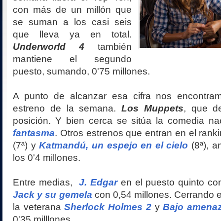
con más de un millón que
se suman a los casi seis
que lleva ya en total.
Underworld 4
también
mantiene el segundo
puesto, sumando, 0'75 millones.
A punto de alcanzar esa cifra nos encontra
estreno de la semana.
Los Muppets
, que d
posición. Y bien cerca se sitúa la comedia n
fantasma
. Otros estrenos que entran en el ran
(7ª) y
Katmandú, un espejo en el cielo
(8ª), a
los 0'4 millones.
Entre medias,
J. Edgar
en el puesto quinto co
Jack y su gemela
con 0,54 millones. Cerrando e
la veterana
Sherlock Holmes 2
y
Bajo amena
0'35 milllones.