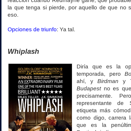
reacción cuando Redmayne gane, que probable
la que tenga si pierde, por aquello de que no
eso.
Opciones de triunfo
: Ya tal.
Whiplash
Diría que es la op
temporada, pero
B
ahí, y
Birdman
y
Budapest
no es que
precisamente. Pe
representante de
etiqueta más cómod
como digo, carrera l
que es la penúlti