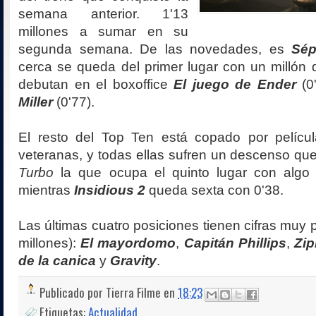
semana anterior. 1'13
millones a sumar en su
segunda semana. De las novedades, es
Sép
cerca se queda del primer lugar con un millón
debutan en el boxoffice
El juego de Ender
(0
Miller
(0'77).
El resto del Top Ten está copado por pelíc
veteranas, y todas ellas sufren un descenso qu
Turbo
la que ocupa el quinto lugar con algo
mientras
Insidious 2
queda sexta con 0'38.
Las últimas cuatro posiciones tienen cifras muy 
millones):
El mayordomo
,
Capitán Phillips
,
Zip
de la canica
y
Gravity
.
Publicado por
Tierra Filme
en
18:23
Etiquetas:
Actualidad