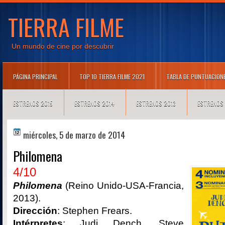
TIERRA FILME
Un mundo de cine por descubrir
PÁGINA PRINCIPAL
TOP 10 TIERRA FILME 2021
TABLA DE PUNTUACION
ESTRENOS 2015
ESTRENOS 2014
ESTRENOS 2013
ESTRENOS
miércoles, 5 de marzo de 2014
Philomena
4/10
Philomena
(Reino Unido-USA-Francia,
2013).
Dirección
: Stephen Frears.
Intérpretes
: Judi Dench, Steve