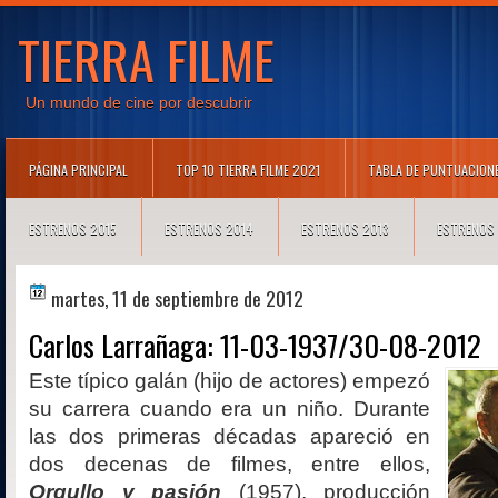
TIERRA FILME
Un mundo de cine por descubrir
PÁGINA PRINCIPAL
TOP 10 TIERRA FILME 2021
TABLA DE PUNTUACION
ESTRENOS 2015
ESTRENOS 2014
ESTRENOS 2013
ESTRENOS
martes, 11 de septiembre de 2012
Carlos Larrañaga: 11-03-1937/30-08-2012
Este típico galán (hijo de actores) empezó
su carrera cuando era un niño. Durante
las dos primeras décadas apareció en
dos decenas de filmes, entre ellos,
Orgullo y pasión
(1957), producción