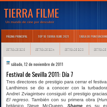
TIERRA FILME
Un mundo de cine por descubrir
PÁGINA PRINCIPAL
TOP 10 TIERRA FILME 2021
TABLA DE PUNTUACION
ESTRENOS 2015
ESTRENOS 2014
ESTRENOS 2013
ESTRENOS
sábado, 12 de noviembre de 2011
Festival de Sevilla 2011: Día 7
Tres directores de prestigio para cerrar el festiv
Lanthimos se dio a conocer con la turbado
Andreï Zviagintsev consiguió el prestigio gracia
El regreso
. También con su primera obra (
Hun
británico Steve McQueen.
Shame
es su exc