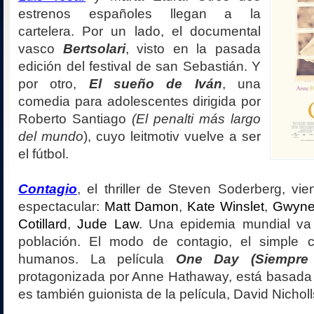
estrenos españoles llegan a la
cartelera. Por un lado, el documental
vasco
Bertsolari
, visto en la pasada
edición del festival de san Sebastián. Y
por otro,
El sueño de Iván
, una
comedia para adolescentes dirigida por
Roberto Santiago
(El penalti más largo
del mundo
), cuyo leitmotiv vuelve a ser
el fútbol.
Contagio
, el thriller de Steven Soderberg, vi
espectacular:
Matt Damon
,
Kate Winslet
,
Gwynet
Cotillard
,
Jude Law
. Una epidemia mundial va
población. El modo de contagio, el simple c
humanos. La película
One Day (Siempre
protagonizada por Anne Hathaway, está basada e
es también guionista de la película, David Nicholl