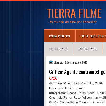
TIERRA FILME
Un mundo de cine por descubrir
PÁGINA PRINCIPAL
TOP 10 TIERRA FILME
ESTRENOS 2015
ESTRENOS 2014
viernes, 18 de marzo de 2016
Crítica: Agente contraintelige
6/10
Grimsby
(Reino Unido-Australia, 2016).
Dirección
: Louis Leterrier.
Intérpretes
: Sacha Baron Coen, Mark S
Cruz, Isla Fisher, Rebel Wilson, Ian McS
Guión
: Sacha Baron Cohen, Phil Johnst