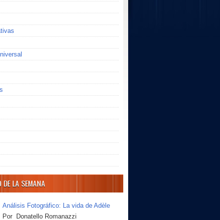
ativas
niversal
s
O DE LA SEMANA
Análisis Fotográfico: La vida de Adèle
Por Donatello Romanazzi