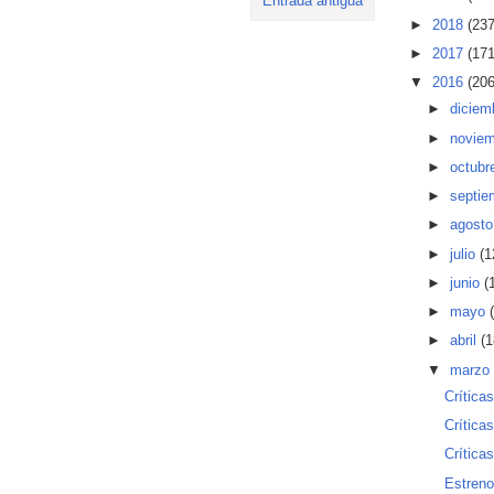
Entrada antigua
►
2018
(237
►
2017
(171
▼
2016
(206
►
diciem
►
novie
►
octubr
►
septi
►
agost
►
julio
(1
►
junio
(
►
mayo
►
abril
(1
▼
marzo
Crítica
Crítica
Crítica
Estren