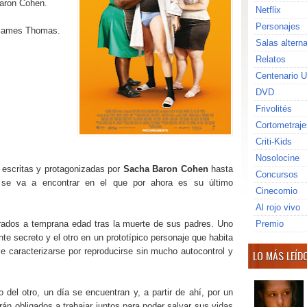
Baron Cohen.
Netflix
Personajes
 James Thomas.
Salas altern
Relatos
Centenario U
DVD
Frivolités
Cortometraje
Criti-Kids
Nosolocine
 escritas y protagonizadas por
Sacha Baron Cohen
hasta
Concursos
 se va a encontrar en el que por ahora es su último
Cinecomio
Al rojo vivo
ados a temprana edad tras la muerte de sus padres. Uno
Premio
nte secreto y el otro en un prototípico personaje que habita
e caracterizarse por reproducirse sin mucho autocontrol y
LO MÁS LEÍD
del otro, un día se encuentran y, a partir de ahí, por un
án obligados a trabajar juntos para poder salvar sus vidas