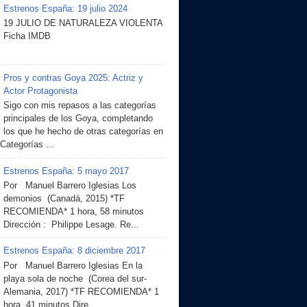
Estrenos España: 19 julio 2024
19 JULIO DE NATURALEZA VIOLENTA
Ficha IMDB
Pros y contras Goya 2025: Actriz y
Actor Protagonista
Sigo con mis repasos a las categorías
principales de los Goya, completando
los que he hecho de otras categorías en
 Categorías ...
Estrenos España: 5 mayo 2017
Por Manuel Barrero Iglesias Los
demonios (Canadá, 2015) *TF
RECOMIENDA* 1 hora, 58 minutos
Dirección : Philippe Lesage. Re...
Estrenos España: 8 diciembre 2017
Por Manuel Barrero Iglesias En la
playa sola de noche (Corea del sur-
Alemania, 2017) *TF RECOMIENDA* 1
hora, 41 minutos Dire...