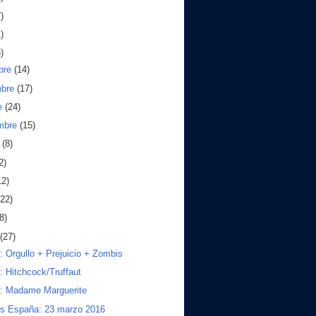
)
)
)
bre
(14)
mbre
(17)
e
(24)
embre
(15)
o
(8)
2)
12)
(22)
8)
(27)
s: Orgullo + Prejuicio + Zombis
s: Hitchcock/Truffaut
s: Madame Marguerite
os España: 23 marzo 2016