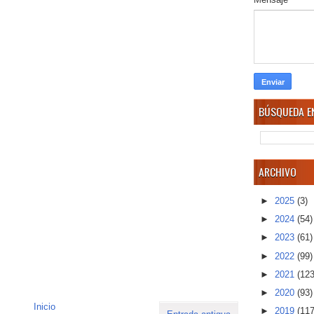
BÚSQUEDA EN
ARCHIVO
►
2025
(3)
►
2024
(54)
►
2023
(61)
►
2022
(99)
►
2021
(123
►
2020
(93)
Inicio
►
2019
(117