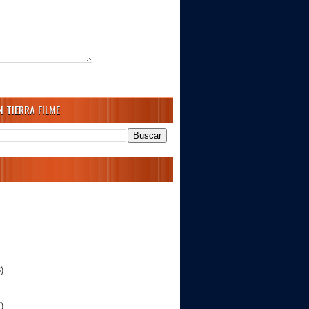
 TIERRA FILME
)
)