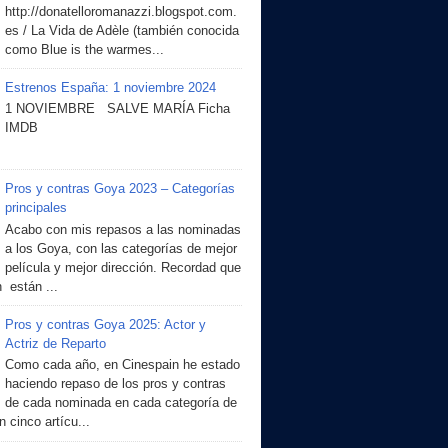
http://donatelloromanazzi.blogspot.com.
es / La Vida de Adèle (también conocida
como Blue is the warmes...
Estrenos España: 1 noviembre 2024
1 NOVIEMBRE SALVE MARÍA Ficha
IMDB
Pros y contras Goya 2023 – Categorías
principales
Acabo con mis repasos a las nominadas
a los Goya, con las categorías de mejor
película y mejor dirección. Recordad que
 están ...
Pros y contras Goya 2025: Actor y
Actriz de Reparto
Como cada año, en Cinespain he estado
haciendo repaso de los pros y contras
de cada nominada en cada categoría de
 cinco artícu...