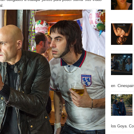
al.
en Cinespain
los Goya. Con