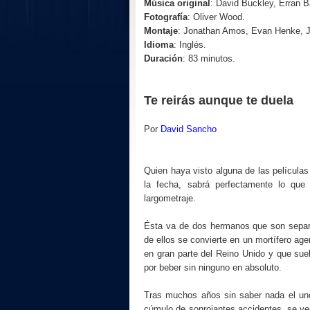
Música original
: David Buckley, Erran 
Fotografía
: Oliver Wood.
Montaje
: Jonathan Amos, Evan Henke,
Idioma
: Inglés.
Duración
: 83 minutos.
Te reirás aunque te duela
Por
David Sancho
Quien haya visto alguna de las películas
la fecha, sabrá perfectamente lo que
largometraje.
Ésta va de dos hermanos que son separ
de ellos se convierte en un mortífero age
en gran parte del Reino Unido y que suel
por beber sin ninguno en absoluto.
Tras muchos años sin saber nada el uno 
cúmulo de sonrojantes accidentes, se ver