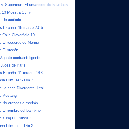
v. Superman: El amanecer de la justicia
: 13 Muestra SyFy
s: Resucitado
os España: 18 marzo 2016
: Calle Cloverfield 10
s: El recuerdo de Marnie
s: El pregón
: Agente contrainteligente
: Luces de París
os España: 11 marzo 2016
na FilmFest - Día 3
s: La serie Divergente: Leal
s: Mustang
s: No crezcas o morirás
s: El nombre del bambino
s: Kung Fu Panda 3
na FilmFest - Día 2