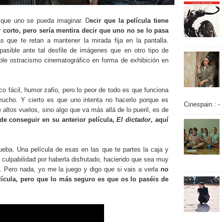
 que uno se pueda imaginar. D
ecir que la película tiene
corto, pero sería mentira decir que uno no se lo pasa
s que te retan a mantener la mirada fija en la pantalla.
asible ante tal desfile de imágenes que en otro tipo de
ble ostracismo cinematográfico en forma de exhibición en
o fácil, humor zafio, pero lo peor de todo es que funciona
 mucho. Y cierto es que uno intenta no hacerlo porque es
Cinespain : -
altos vuelos, sino algo que va más allá de lo pueril, es de
e conseguir en su anterior película,
El dictador
, aquí
ueba. Una película de esas en las que te partes la caja y
 culpabilidad por haberla disfrutado, haciendo que sea muy
án. Pero nada, yo me la juego y digo que si vais a verla
no
lícula, pero que lo más seguro es que os lo paséis de