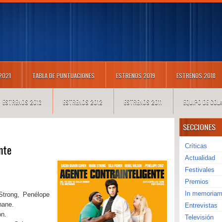
 2021
TABLA DE PUNTUACIONES
ESTRENOS 2019
ESTRENOS 2018
ESTRENOS 2013
ESTRENOS 2012
ESTRENOS 2011
EQUIPO DE CO
SECCIONES
nte
Críticas
Actualidad
Festivales
Premios
In memoria
trong, Penélope
hane.
Entrevistas
on.
Televisión