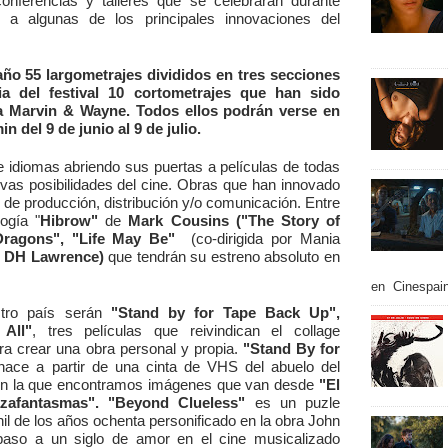
nferencias y talleres que se celebrarán durante
 a algunas de los principales innovaciones del
 año
55 largometrajes
divididos en tres secciones
ia del festival
10 cortometrajes
que han sido
ra Marvin & Wayne. Todos ellos podrán verse en
in del 9 de junio al 9 de julio.
e idiomas abriendo sus puertas a películas de todas
vas posibilidades del cine. Obras que han innovado
de producción, distribución y/o comunicación. Entre
ogía "
Hibrow"
de
Mark Cousins ("The Story of
Dragons"
,
"Life May Be"
(co-dirigida por Mania
n DH Lawrence)
que tendrán su estreno absoluto en
en Cinespain
stro país serán
"Stand by for Tape Back Up",
All"
, tres películas que reivindican el collage
ra crear una obra personal y propia.
"Stand By for
ace a partir de una cinta de VHS del abuelo del
, en la que encontramos imágenes que van desde
"El
zafantasmas"
.
"Beyond Clueless"
es un puzle
il de los años ochenta personificado en la obra John
paso a un siglo de amor en el cine musicalizado