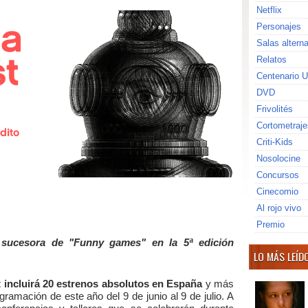
Netflix
Personajes
Salas altern
Relatos
Centenario U
DVD
Frivolités
Cortometraje
Criti-Kids
Nosolocine
Concursos
Cinecomio
Al rojo vivo
Premio
 sucesora de "Funny games" en la 5ª edición
LO MÁS LEÍD
 incluirá 20 estrenos absolutos en España
y más
gramación de este año del 9 de junio al 9 de julio. A