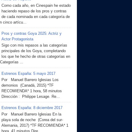
Como cada año, en Cinespain he estado
haciendo repaso de los pros y contras
de cada nominada en cada categoría de
 cinco artícu...
Pros y contras Goya 2025: Actriz y
Actor Protagonista
Sigo con mis repasos a las categorías
principales de los Goya, completando
los que he hecho de otras categorías en
 Categorías ...
Estrenos España: 5 mayo 2017
Por Manuel Barrero Iglesias Los
demonios (Canadá, 2015) *TF
RECOMIENDA* 1 hora, 58 minutos
Dirección : Philippe Lesage. Re...
Estrenos España: 8 diciembre 2017
Por Manuel Barrero Iglesias En la
playa sola de noche (Corea del sur-
Alemania, 2017) *TF RECOMIENDA* 1
hora, 41 minutos Dire...