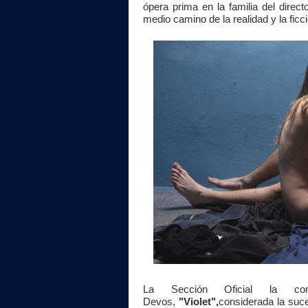
ópera prima en la familia del direct
medio camino de la realidad y la ficc
La Sección Oficial la co
Devos,
"Violet",
considerada la suc