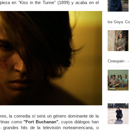
eza en "Kiss in the Tunne" (1899) y acaba en el
los Goya. Con
Cinespain : -
iores, la comedia sí será un género dominante de la
ertinas como
"Fort Buchanan"
, cuyos diálogos han
s grandes hits de la televisión norteamericana, o