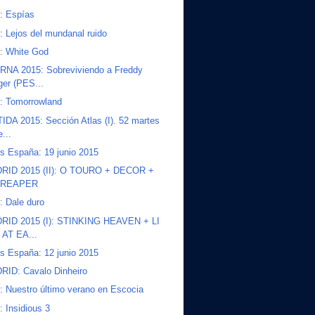
s: Espías
s: Lejos del mundanal ruido
s: White God
NA 2015: Sobreviviendo a Freddy
ger (PES...
s: Tomorrowland
DA 2015: Sección Atlas (I). 52 martes
...
s España: 19 junio 2015
RID 2015 (II): O TOURO + DECOR +
 REAPER
s: Dale duro
RID 2015 (I): STINKING HEAVEN + LI
AT EA...
s España: 12 junio 2015
RID: Cavalo Dinheiro
s: Nuestro último verano en Escocia
: Insidious 3