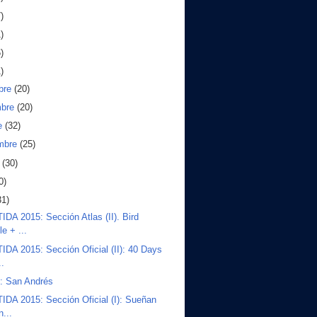
)
)
)
)
bre
(20)
mbre
(20)
e
(32)
embre
(25)
o
(30)
0)
31)
DA 2015: Sección Atlas (II). Bird
e + ...
DA 2015: Sección Oficial (II): 40 Days
..
s: San Andrés
DA 2015: Sección Oficial (I): Sueñan
n...