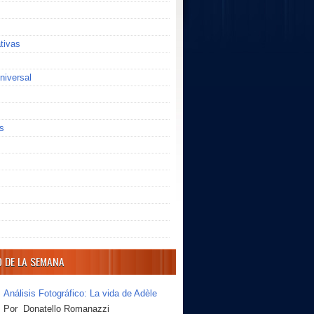
ativas
niversal
s
O DE LA SEMANA
Análisis Fotográfico: La vida de Adèle
Por Donatello Romanazzi