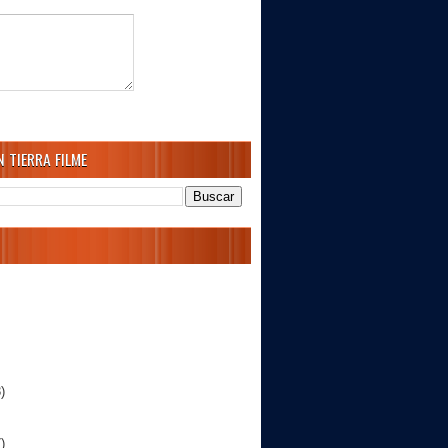
 TIERRA FILME
)
)