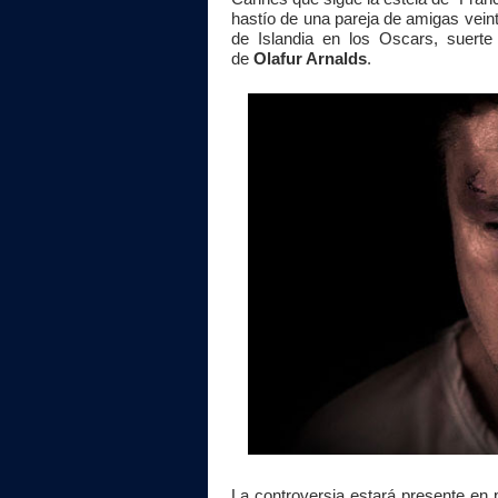
hastío de una pareja de amigas vein
de Islandia en los Oscars, suerte
de
Olafur Arnalds
.
La controversia estará presente en