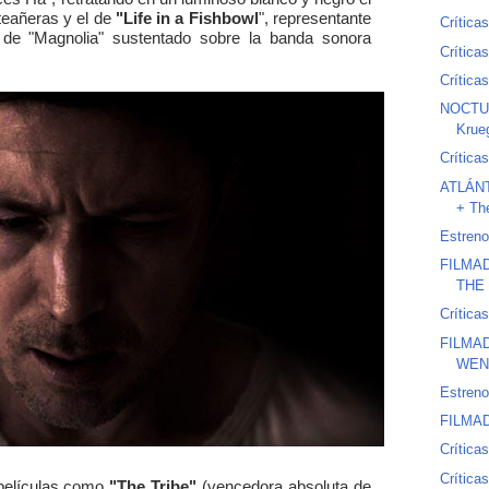
teañeras y el de
"Life in a Fishbowl
", representante
Crítica
 de "Magnolia" sustentado sobre la banda sonora
Crítica
Crítica
NOCTUR
Krue
Crítica
ATLÁNTI
+ The
Estreno
FILMAD
THE
Crítica
FILMAD
WEN 
Estreno
FILMAD
Crítica
Críticas
 películas como
"The Tribe"
(vencedora absoluta de