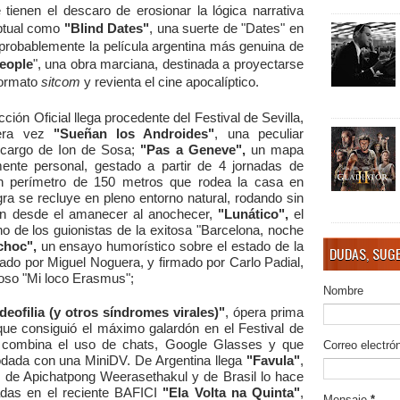
 tienen el descaro de erosionar la lógica narrativa
eptual como
"Blind Dates"
, una suerte de "Dates" en
 probablemente la película argentina más genuina de
eople
", una obra marciana, destinada a proyectarse
 formato
sitcom
y revienta el cine apocalíptico.
ión Oficial llega procedente del Festival de Sevilla,
mera vez
"
Sueñan los Androides"
, una peculiar
a cargo de Ion de Sosa;
"Pas a Geneve",
un mapa
mente personal, gestado a partir de 4 jornadas de
un perímetro de 150 metros que rodea la casa en
ra se recluye en pleno entorno natural, rodando sin
ven desde el amanecer al anochecer,
"Lunático"
,
el
o de los guionistas de la exitosa "Barcelona, noche
choc",
un ensayo humorístico sobre el estado de la
DUDAS, SUGE
ado por Miguel Noguera, y firmado por Carlo Padial,
toso "Mi loco Erasmus";
Nombre
deofilia (y otros síndromes virales)"
, ópera prima
que consiguió el máximo galardón en el Festival de
 combina el uso de chats, Google Glasses y que
Correo electró
rodada con una MiniDV. De Argentina llega
"Favula"
,
l de Apichatpong Weerasethakul y de Brasil lo hace
adas en el reciente BAFICI
"Ela Volta na Quinta"
,
Mensaje
*