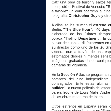
Cat
" una obra de terror y saltos 
conquistó el Festival de Venecia;
"R
a whore"
un ovni acérrimo al cine
fotografía,
Christopher Doyle
y otr
A ellas se les suman el
estreno e
Berlín,
"The Blue Hour"
; "
40 days 
elaborada de los últimos tiempo
polaca
"Traffic Department"
, la 
hablar de cuantas disfrutaremos en 
su director como uno de los
10 dir
visceral que a través de una espi
estómagos débiles ni mentes sensibl
imágenes grabadas desde cualquier 
cámaras de vigilancia.
En la
Sección Atlas
se programan la
nombres del cine independiente 
consagrados. Ente estas última
builder"
, la nueva película del osca
pareja fetiche de Louis Malle, Andr
de las obras maestras de Ibsen.
Otros estrenos en España serán lo
Cannes que sigue la estela de "Franc