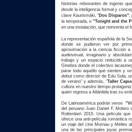
historias rebosantes de ingenio que
desde la inteligencia formal y conc
clave Kaurismäki, "
Dos Disparos"
,
la temporada, o
"Tonight and the P
en una instalación, que reinventa el
La representación española de la Secc
donde se pudieron ver por pri
aproximación a la ciencia ficción 
audiovisual, imaginario y absoluta
trabajo y un espacio reducido a 
Ginebra donde el colectivo lacasineg
parar todo aquello que sienten y 
debut como director de Edu Sola, un
de verano" y además, "
Taller Capu
cultura en nuestro tiempo protagoniz
quien regresa a
Atlántida
tras su exi
De Latinoamérica podrán verse
"Vi
del peruano Juan Daniel F. Molero 
Rotterdam 2015. Una película que
ofrece una anti-película romántica 
un viaje del cine Murnau y Méliès a
una de las principales joyas premi