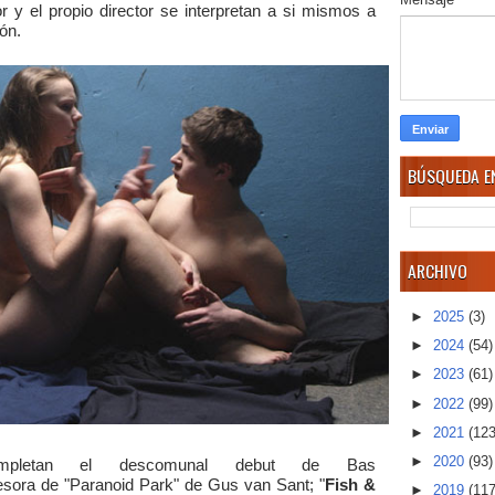
or y el propio director se interpretan a si mismos a
ión.
BÚSQUEDA EN
ARCHIVO
►
2025
(3)
►
2024
(54)
►
2023
(61)
►
2022
(99)
►
2021
(123
►
2020
(93)
mpletan el descomunal debut de Bas
esora de "Paranoid Park" de Gus van Sant; "
Fish &
►
2019
(117