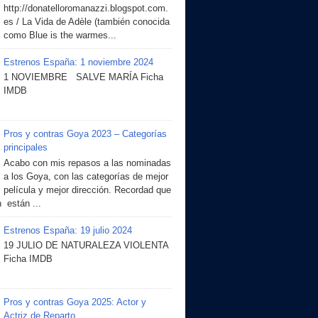
http://donatelloromanazzi.blogspot.com.
es / La Vida de Adèle (también conocida
como Blue is the warmes...
Estrenos España: 1 noviembre 2024
1 NOVIEMBRE SALVE MARÍA Ficha
IMDB
Pros y contras Goya 2023 – Categorías
principales
Acabo con mis repasos a las nominadas
a los Goya, con las categorías de mejor
película y mejor dirección. Recordad que
 están ...
Estrenos España: 19 julio 2024
19 JULIO DE NATURALEZA VIOLENTA
Ficha IMDB
Pros y contras Goya 2025: Actor y
Actriz de Reparto