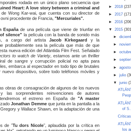
temporales rodada en un único plano secuencia que
►
2018
(237
uined Heart: A love story between a criminal and
 de Wong Kar-wai, que cuenta con su director de
►
2017
(171
o ovni procedente de Francia,
"
Mercuriales"
.
►
2016
(206
n España
de una película que viene de triunfar en
▼
2015
(301
of silence"
la película con la banda de sonido más
►
diciem
s, a cargo del artista
Jacob Kirkegaard
y la
►
novie
que probablemente sea la película que más de que
esta nueva edición del
Atlántida
Film Fest. Señalado
►
octubr
ectors to watch de Variety
, estamos ante un thriller
►
septi
ral de sangre y corrupción policial no apta para
es, embarca al espectador en todo tipo de brutales
►
agost
nuevo dispositivo, sobre todo teléfonos móviles y
►
julio
(3
▼
junio
(
s obras de consagración de algunos de los nuevos
ATLÁNTI
y las sorprendentes reinvenciones de autores
Peopl
s tendremos el estreno en España de
"A master
ATLÁNTI
rizado
Jonathan Demme
que junta en la pantalla a la
é Gregory y Wallace Shawn, en la adaptación de una
of S.
Crítica
ATLÁNTI
s de "
Tu dors Nicole
", aplaudida por la crítica en
los a
es Ha", retratando en un luminoso blanco y negro el