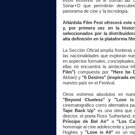
estos estrenos se le suman las co
Sónar+D que permitirán descubrir
panorama de cine y la tecnología.
Atlántida
Film Fest
ofrecerá este
y, por primera vez en la histor
seleccionados por la distribuido
alta definición en la plataforma film
La Sección Oficial amplía fronteras 
las nacionalidades que exploran nue
en aspectos formales, conceptuales, 
ellas se encuentra la ambiciosa tril
Film")
compuesta por
"Here be 
Akbari) y
"6 Desires"
(inspirada e
nuestro país en el Festival.
Otros estrenos absolutos en nue
"Beyond Clueless" y "Love is 
cinematográfico como alternativa pa
Tape Back Up"
es una obra que n
director, el poeta Ross Sutherland
Príncipe de Bel Air"
a
"Los Ca
homenaje al cine adolescente y juven
Hughes y
"Love is All"
es un re