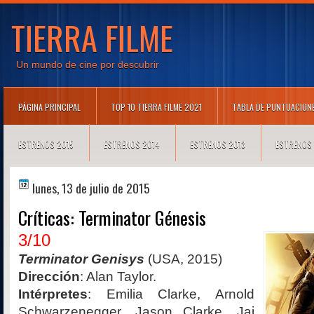
TIERRA FILME
Un mundo de cine por descubrir
PÁGINA PRINCIPAL
TOP 10 TIERRA FILME 2021
TABLA DE PUNTUACION
ESTRENOS 2015
ESTRENOS 2014
ESTRENOS 2013
ESTRENOS
lunes, 13 de julio de 2015
Críticas: Terminator Génesis
3/10
Terminator Genisys
(USA, 2015)
Dirección
: Alan Taylor.
Intérpretes
: Emilia Clarke, Arnold
Schwarzenegger, Jason Clarke, Jai