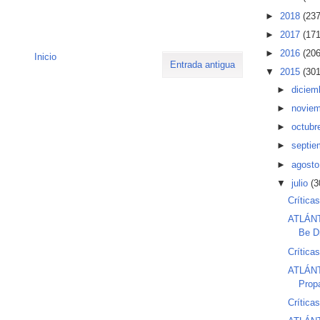
►
2018
(237
►
2017
(171
►
2016
(206
Inicio
Entrada antigua
▼
2015
(301
►
diciem
►
novie
►
octubr
►
septi
►
agost
▼
julio
(3
Crítica
ATLÁNTI
Be Dr
Crítica
ATLÁNTI
Prop
Críticas