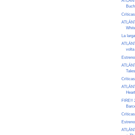
ATLÁNTI
Buch
Crítica
ATLÁNTI
Whit
La larg
ATLÁNTI
volta
Estreno
ATLÁNTI
Tales
Crítica
ATLÁNTI
Heart
FIRE!! 
Barce
Crítica
Estreno
ATLÁNTI