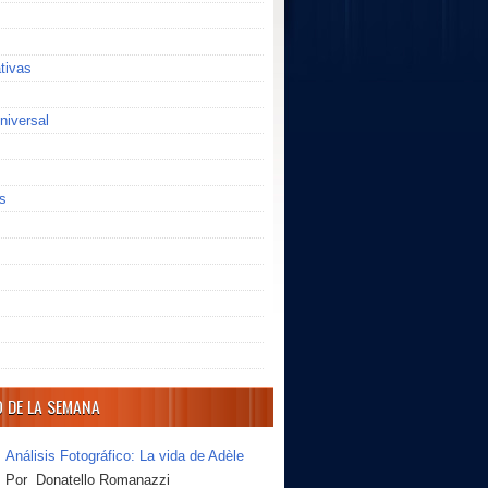
ativas
niversal
s
O DE LA SEMANA
Análisis Fotográfico: La vida de Adèle
Por Donatello Romanazzi