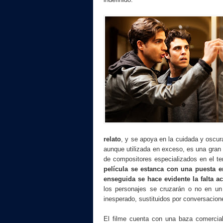
relato
, y se apoya en la cuidada y oscur
aunque utilizada en exceso, es una gran 
de compositores especializados en el 
película se estanca con una puesta e
enseguida se hace evidente la falta a
los personajes se cruzarán o no en un
inesperado, sustituidos por conversacion
El filme cuenta con una baza comercia