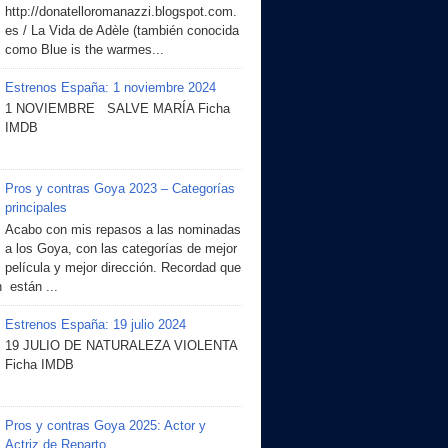
http://donatelloromanazzi.blogspot.com.
es / La Vida de Adèle (también conocida
como Blue is the warmes...
Estrenos España: 1 noviembre 2024
1 NOVIEMBRE SALVE MARÍA Ficha
IMDB
Pros y contras Goya 2023 – Categorías
principales
Acabo con mis repasos a las nominadas
a los Goya, con las categorías de mejor
película y mejor dirección. Recordad que
 están ...
Estrenos España: 19 julio 2024
19 JULIO DE NATURALEZA VIOLENTA
Ficha IMDB
Pros y contras Goya 2025: Actor y
Actriz de Reparto