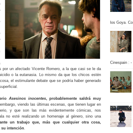
n
a
,
e
los Goya. Con
s
e
o
,
n
.
Cinespain : -
a
por un afectado Vicente Romero, a la que casi se le da
icidio o la eutanasia. Lo mismo da que los chicos estén
 cosa, el estimulante debate que se podría haber generado
uperficial.
serio
Asesinos inocentes
, probablemente saldrá muy
 embargo, viendo las últimas escenas, que tienen lugar en
erio, y que son las más evidentemente cómicas, nos
ala no esté realizando un homenaje al género, sino una
ante un trabajo que, más que cualquier otra cosa,
a su intención
.