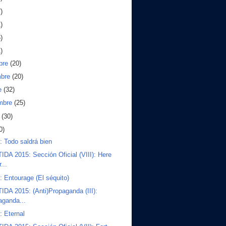
)
)
)
)
bre
(20)
mbre
(20)
e
(32)
embre
(25)
o
(30)
0)
s: Todo saldrá bien
DA 2015: Sección Oficial (VIII): Here
...
s: Entourage (El séquito)
DA 2015: (Anti)Propaganda (III):
aganda...
: Eternal