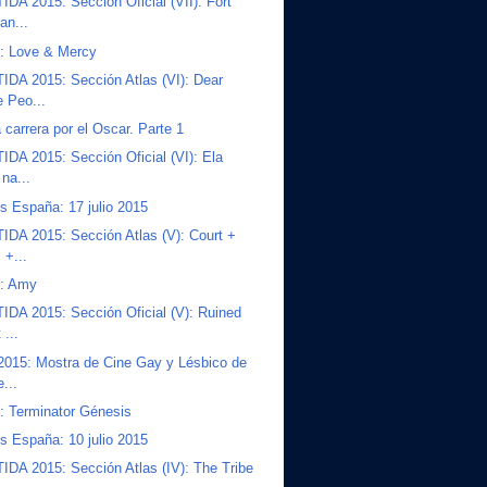
DA 2015: Sección Oficial (VII): Fort
an...
s: Love & Mercy
DA 2015: Sección Atlas (VI): Dear
e Peo...
a carrera por el Oscar. Parte 1
DA 2015: Sección Oficial (VI): Ela
 na...
s España: 17 julio 2015
DA 2015: Sección Atlas (V): Court +
 +...
s: Amy
DA 2015: Sección Oficial (V): Ruined
 ...
2015: Mostra de Cine Gay y Lésbico de
...
s: Terminator Génesis
s España: 10 julio 2015
DA 2015: Sección Atlas (IV): The Tribe