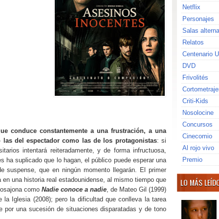
Netflix
Personajes
Salas altern
Relatos
Centenario U
DVD
Frivolités
Cortometraje
Criti-Kids
Nosolocine
Concursos
ue conduce constantemente a una frustración, a una
Cinecomio
to las del espectador como las de los protagonistas
: si
Al rojo vivo
itarios intentará reiteradamente, y de forma infructuosa,
Premio
les ha suplicado que lo hagan, el público puede esperar una
de suspense, que en ningún momento llegarán. El primer
 en una historia real estadounidense, al mismo tiempo que
LO MÁS LEÍD
nglosajona como
Nadie conoce a nadie
, de Mateo Gil (1999)
 la Iglesia (2008); pero la dificultad que conlleva la tarea
me por una sucesión de situaciones disparatadas y de tono