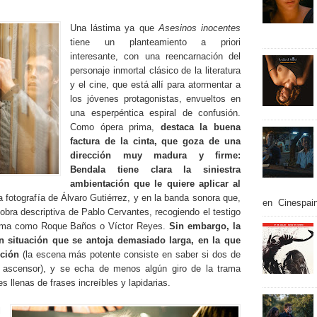
Una lástima ya que
Asesinos inocentes
tiene un planteamiento a priori
interesante, con una reencarnación del
personaje inmortal clásico de la literatura
y el cine, que está allí para atormentar a
los jóvenes protagonistas, envueltos en
una esperpéntica espiral de confusión.
Como ópera prima,
destaca la buena
factura de la cinta, que goza de una
dirección muy madura y firme:
Bendala tiene clara la siniestra
ambientación que le quiere aplicar al
a fotografía de Álvaro Gutiérrez, y en la banda sonora que,
en Cinespain
obra descriptiva de Pablo Cervantes, recogiendo el testigo
tema como Roque Baños o Víctor Reyes.
Sin embargo, la
n situación que se antoja demasiado larga, en la que
cción
(la escena más potente consiste en saber si dos de
 ascensor), y se echa de menos algún giro de la trama
es llenas de frases increíbles y lapidarias.
l