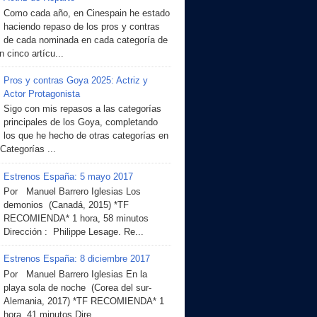
Como cada año, en Cinespain he estado
haciendo repaso de los pros y contras
de cada nominada en cada categoría de
 cinco artícu...
Pros y contras Goya 2025: Actriz y
Actor Protagonista
Sigo con mis repasos a las categorías
principales de los Goya, completando
los que he hecho de otras categorías en
 Categorías ...
Estrenos España: 5 mayo 2017
Por Manuel Barrero Iglesias Los
demonios (Canadá, 2015) *TF
RECOMIENDA* 1 hora, 58 minutos
Dirección : Philippe Lesage. Re...
Estrenos España: 8 diciembre 2017
Por Manuel Barrero Iglesias En la
playa sola de noche (Corea del sur-
Alemania, 2017) *TF RECOMIENDA* 1
hora, 41 minutos Dire...