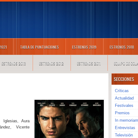
 2021
TABLA DE PUNTUACIONES
ESTRENOS 2019
ESTRENOS 2018
ESTRENOS 2013
ESTRENOS 2012
ESTRENOS 2011
EQUIPO DE CO
SECCIONES
Críticas
Actualidad
Festivales
Premios
In memoria
 Iglesias, Aura
nández, Vicente
Entrevistas
Televisión