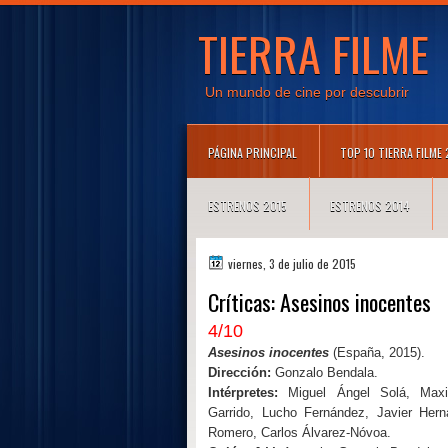
TIERRA FILME
Un mundo de cine por descubrir
PÁGINA PRINCIPAL
TOP 10 TIERRA FILME
ESTRENOS 2015
ESTRENOS 2014
viernes, 3 de julio de 2015
Críticas: Asesinos inocentes
4/10
Asesinos inocentes
(España, 2015).
Dirección:
Gonzalo Bendala.
Intérpretes:
Miguel Ángel Solá,
Maxi
Garrido, Lucho Fernández, Javier Her
Romero, Carlos Álvarez-Nóvoa.