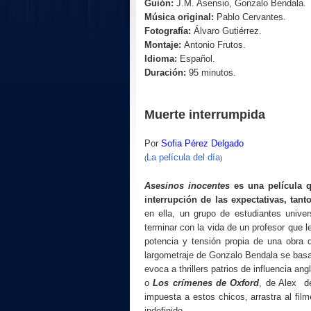
Guión:
J.M. Asensio, Gonzalo Bendala.
Música original:
Pablo Cervantes.
Fotografía:
Álvaro Gutiérrez.
Montaje:
Antonio Frutos.
Idioma:
Español.
Duración:
95 minutos.
Muerte interrumpida
Por
Sofia Pérez Delgado
La película del día
(
)
Asesinos inocentes
es una película q
interrupción de las expectativas, tan
en ella, un grupo de estudiantes univers
terminar con la vida de un profesor que 
potencia y tensión propia de una obra 
largometraje de Gonzalo Bendala se basa
evoca a thrillers patrios de influencia a
o
Los crímenes de Oxford
, de Alex de
impuesta a estos chicos, arrastra al fil
indefinido.