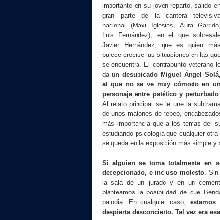
importante en su joven reparto, salido e
gran parte de la cantera televisiv
nacional (Maxi Iglesias, Aura Garrido
Luis Fernández), en el que sobresal
Javier Hernández, que es quien má
parece creerse las situaciones en las qu
se encuentra. El contrapunto veterano l
da u
n desubicado Miguel Ángel Solá
al que no se ve muy cómodo en u
personaje entre patético y perturbado
Al relato principal se le une la subtram
de unos matones de tebeo, encabezados 
más importancia que a los temas del su
estudiando psicología que cualquier otra
se queda en la exposición más simple y s
Si alguien se toma totalmente en 
decepcionado, e incluso molesto
. Sin
la sala de un jurado y en un cement
planteamos la posibilidad de que Bend
parodia. En cualquier caso,
estamos 
despierta desconcierto. Tal vez era es