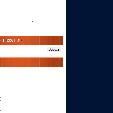
 TIERRA FILME
)
)