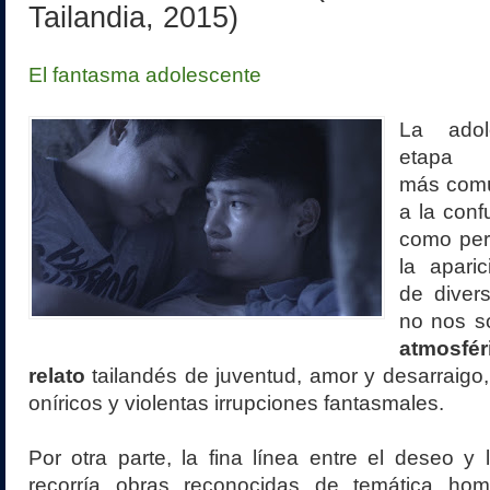
Tailandia, 2015)
El fantasma adolescente
La adol
eta
más com
a la conf
como peri
la apari
de divers
no nos s
atmosfé
relato
tailandés de juventud, amor y desarraigo,
oníricos y violentas irrupciones fantasmales.
Por otra parte, la fina línea entre el deseo y
recorría obras reconocidas de temática ho