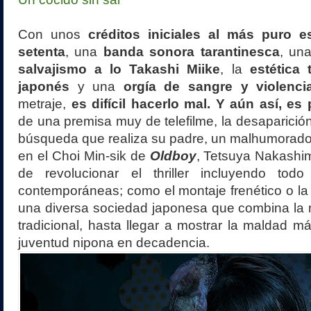
Con unos
créditos iniciales al más puro e
setenta
, una
banda sonora tarantinesca
, un
salvajismo a lo Takashi Miike
, la
estética
japonés
y una
orgía de sangre y violenci
metraje,
es difícil hacerlo mal. Y aún así, es 
de una premisa muy de telefilme, la desaparición
búsqueda que realiza su padre, un malhumorado
en el Choi Min-sik de
Oldboy
, Tetsuya Nakashi
de revolucionar el thriller incluyendo tod
contemporáneas; como el montaje frenético o la
una diversa sociedad japonesa que combina la 
tradicional, hasta llegar a mostrar la maldad 
juventud nipona en decadencia.