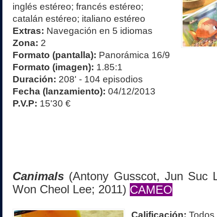
inglés estéreo; francés estéreo;
catalán estéreo; italiano estéreo
Extras:
Navegación en 5 idiomas
Zona:
2
Formato (pantalla):
Panorámica 16/9
Formato (imagen):
1.85:1
Duración:
208' - 104 episodios
Fecha (lanzamiento):
04/12/2013
P.V.P:
15'30 €
Canimals
(Antony Gusscot, Jun Suc L
Won Cheol Lee; 2011)
CAMEO
Calificación:
Todos 