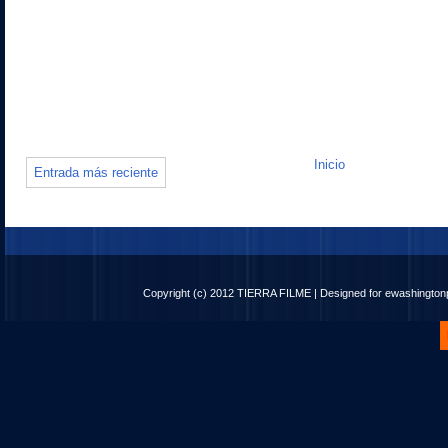
Inicio
Entrada más reciente
Copyright (c) 2012
TIERRA FILME
| Designed for
ewashingto