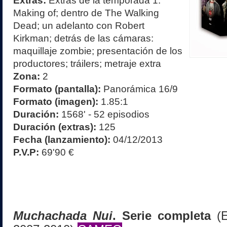
Extras:
Extras de la temporada 1:
Making of; dentro de The Walking
Dead; un adelanto con Robert
Kirkman; detrás de las cámaras:
maquillaje zombie; presentación de los
productores; tráilers; metraje extra
Zona:
2
Formato (pantalla):
Panorámica 16/9
Formato (imagen):
1.85:1
Duración:
1568' - 52 episodios
Duración (extras):
125
Fecha (lanzamiento):
04/12/2013
P.V.P:
69'90 €
Muchachada Nui
. Serie completa
(E