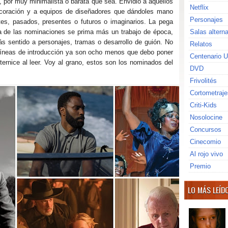
 por muy minimalista o barata que sea. Envidio a aquellos
Netflix
decoración y a equipos de diseñadores que dándoles mano
Personajes
tes, pasados, presentes o futuros o imaginarios. La pega
a de las nominaciones se prima más un trabajo de época,
Salas altern
s sentido a personajes, tramas o desarrollo de guión. No
Relatos
líneas de introducción ya son ocho menos que debo poner
Centenario U
ernice al leer. Voy al grano, estos son los nominados del
DVD
Frivolités
Cortometraje
Criti-Kids
Nosolocine
Concursos
Cinecomio
Al rojo vivo
Premio
LO MÁS LEÍD