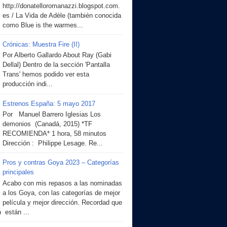
http://donatelloromanazzi.blogspot.com.
es / La Vida de Adèle (también conocida
como Blue is the warmes...
Crónicas: Muestra Fire (II)
Por Alberto Gallardo About Ray (Gabi
Dellal) Dentro de la sección 'Pantalla
Trans' hemos podido ver esta
producción indi...
Estrenos España: 5 mayo 2017
Por Manuel Barrero Iglesias Los
demonios (Canadá, 2015) *TF
RECOMIENDA* 1 hora, 58 minutos
Dirección : Philippe Lesage. Re...
Pros y contras Goya 2023 – Categorías
principales
Acabo con mis repasos a las nominadas
a los Goya, con las categorías de mejor
película y mejor dirección. Recordad que
 están ...