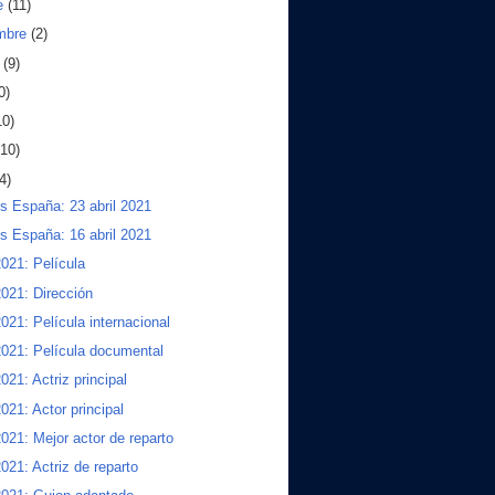
e
(11)
embre
(2)
o
(9)
0)
10)
(10)
4)
s España: 23 abril 2021
s España: 16 abril 2021
021: Película
021: Dirección
021: Película internacional
021: Película documental
021: Actriz principal
021: Actor principal
021: Mejor actor de reparto
021: Actriz de reparto