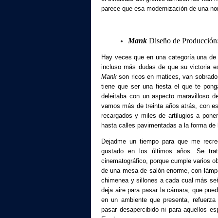
parece que esa modernización de una nom
Mank
Diseño de Producción:
Hay veces que en una categoría una de l
incluso más dudas de que su victoria e
Mank
son ricos en matices, van sobrados
tiene que ser una fiesta el que te pon
deleitaba con un aspecto maravilloso d
vamos más de treinta años atrás, con es
recargados y miles de artilugios a pone
hasta calles pavimentadas a la forma de l
Dejadme un tiempo para que me recree
gustado en los últimos años. Se tra
cinematográfico, porque cumple varios obj
de una mesa de salón enorme, con lámpa
chimenea y sillones a cada cual más seño
deja aire para pasar la cámara, que pued
en un ambiente que presenta, refuerza
pasar desapercibido ni para aquellos es