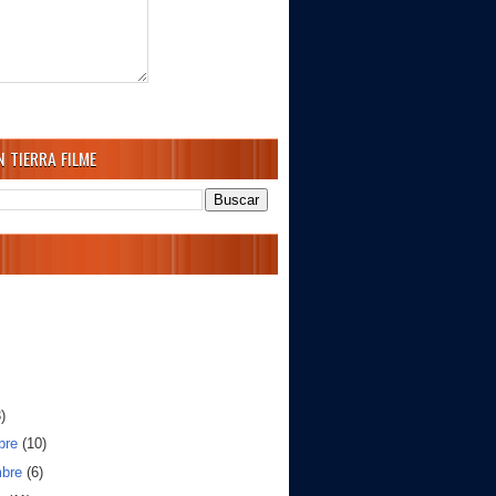
 TIERRA FILME
)
bre
(10)
mbre
(6)