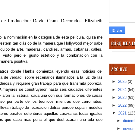
de Producción: David Crank Decorados: Elizabeth
do la nominación en la categoría de esta película, quizá me
BÚSQUEDA EN
 western tan clásico de la manera que Hollywood mejor sabe
quipo de arte, maderas, candiles, armas, cabañas, calles,
visto pero el gusto estético y la combinación con la
 manera positiva.
ARCHIVO
atros donde Hanks comienza leyendo esas noticias del
 de verdad, sobre escenarios iluminados a la luz de las
►
2025
(3)
erosa y requiere gran trabajo para que transmita pobreza,
 A mayores se construyeron hasta seis ciudades diferentes
►
2024
(54)
llaron la historia, cada una con sus formaciones de casas
►
2023
(61)
lso por parte de los técnicos mientras que carromatos,
►
2022
(99)
levan trabajo de recreación detrás porque copian modelos
▼
2021
(123
erns baratos setenteros aquellas caravanas todas iguales
itas que daba más pena el que destrozaran una tela que
►
diciem
►
novie