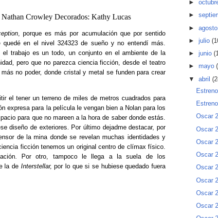
►
octubr
►
septi
 Nathan Crowley Decorados: Kathy Lucas
►
agost
ception
, porque es más por acumulación que por sentido
►
julio
(1
me quedé en el nivel 324323 de sueño y no entendí más.
 el trabajo es un todo, un conjunto en el ambiente de la
►
junio
(
dad, pero que no parezca ciencia ficción, desde el teatro
►
mayo
 más no poder, donde cristal y metal se funden para crear
▼
abril
(2
Estreno
ir el tener un terreno de miles de metros cuadrados para
Estreno
ón expresa para la película le vengan bien a Nolan para los
Oscar 2
espacio para que no mareen a la hora de saber donde estás.
ese diseño de exteriores. Por último dejadme destacar, por
Oscar 2
ensor de la mina donde se revelan muchas identidades y
Oscar 2
encia ficción tenemos un original centro de clímax físico.
Oscar 2
ación. Por otro, tampoco le llega a la suela de los
e la de
Interstellar,
por lo que si se hubiese quedado fuera
Oscar 2
Oscar 2
Oscar 2
Oscar 2