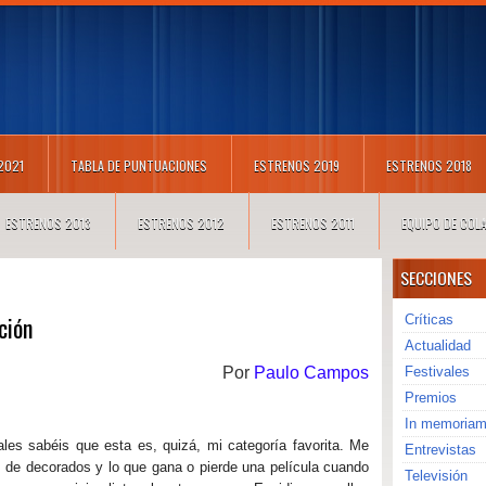
 2021
TABLA DE PUNTUACIONES
ESTRENOS 2019
ESTRENOS 2018
ESTRENOS 2013
ESTRENOS 2012
ESTRENOS 2011
EQUIPO DE CO
SECCIONES
ción
Críticas
Actualidad
Por
Paulo Campos
Festivales
Premios
In memoria
es sabéis que esta es, quizá, mi categoría favorita. Me
Entrevistas
s de decorados y lo que gana o pierde una película cuando
Televisión