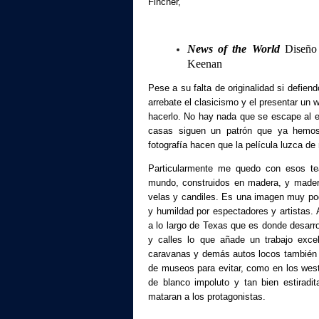
Fincher,
News of the World
Diseño 
Keenan
Pese a su falta de originalidad si defien
arrebate el clasicismo y el presentar un
hacerlo. No hay nada que se escape al e
casas siguen un patrón que ya hemos 
fotografía hacen que la película luzca de
Particularmente me quedo con esos te
mundo, construidos en madera, y madera
velas y candiles. Es una imagen muy pod
y humildad por espectadores y artistas.
a lo largo de Texas que es donde desarro
y calles lo que añade un trabajo exce
caravanas y demás autos locos también l
de museos para evitar, como en los west
de blanco impoluto y tan bien estirad
mataran a los protagonistas.