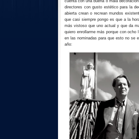
cuenta con una buena o mala decoración,
directores con gusto estético para la 
abierta crean o recrean mundos existen
que casi siempre pongo es que a la hor
más vistoso que uno actual y que da má
quiero enrollarme más porque con ocho 
en las nominadas para que esto no se et
año: