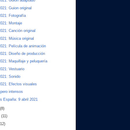
2021: Guion adaptado
021: Guion original
021: Fotografía
2021: Montaje
021: Canción original
021: Música original
021: Película de animación
021: Diseño de producción
021: Maquillaje y peluquería
021: Vestuario
2021: Sonido
021: Efectos visuales
 pero intensos
s España: 9 abril 2021
(8)
o
(11)
(12)