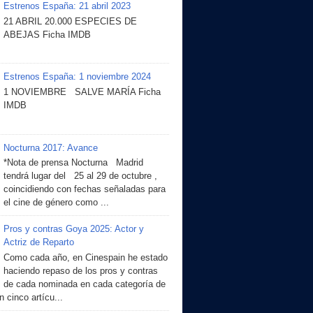
Estrenos España: 21 abril 2023
21 ABRIL 20.000 ESPECIES DE
ABEJAS Ficha IMDB
Estrenos España: 1 noviembre 2024
1 NOVIEMBRE SALVE MARÍA Ficha
IMDB
Nocturna 2017: Avance
*Nota de prensa Nocturna Madrid
tendrá lugar del 25 al 29 de octubre ,
coincidiendo con fechas señaladas para
el cine de género como ...
Pros y contras Goya 2025: Actor y
Actriz de Reparto
Como cada año, en Cinespain he estado
haciendo repaso de los pros y contras
de cada nominada en cada categoría de
 cinco artícu...