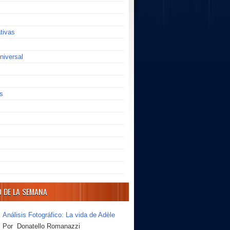
ativas
niversal
s
O DE LA SEMANA
Análisis Fotográfico: La vida de Adèle
Por Donatello Romanazzi