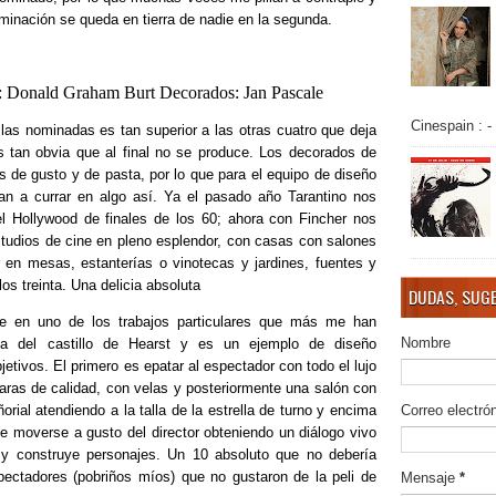
inación se queda en tierra de nadie en la segunda.
 Donald Graham Burt Decorados: Jan Pascale
Cinespain : -
as nominadas es tan superior a las otras cuatro que deja
s tan obvia que al final no se produce. Los decorados de
 de gusto y de pasta, por lo que para el equipo de diseño
gan a currar en algo así. Ya el pasado año Tarantino nos
el Hollywood de finales de los 60; ahora con Fincher nos
tudios de cine en pleno esplendor, con casas con salones
r en mesas, estanterías o vinotecas y jardines, fuentes y
os treinta. Una delicia absoluta
DUDAS, SUGE
 en uno de los trabajos particulares que más me han
Nombre
ta del castillo de Hearst y es un ejemplo de diseño
etivos. El primero es epatar al espectador con todo el lujo
ras de calidad, con velas y posteriormente una salón con
rial atendiendo a la talla de la estrella de turno y encima
Correo electró
e moverse a gusto del director obteniendo un diálogo vivo
 y construye personajes. Un 10 absoluto que no debería
pectadores (pobriños míos) que no gustaron de la peli de
Mensaje
*