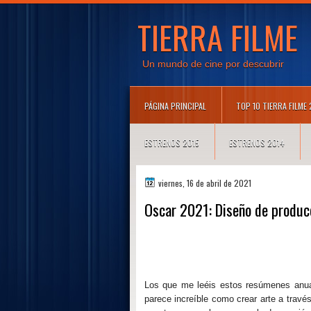
TIERRA FILME
Un mundo de cine por descubrir
PÁGINA PRINCIPAL
TOP 10 TIERRA FILME
ESTRENOS 2015
ESTRENOS 2014
viernes, 16 de abril de 2021
Oscar 2021: Diseño de produc
Los que me leéis estos resúmenes anual
parece increíble como crear arte a travé