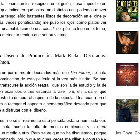
 la llenan son los recogidos en el guión, cosa imposible en
o que indica en qué polos tan distintos nos podemos mover
ue tengo leído bastantes libros de decoración en el cine (y
as veces pontificando) me puso los ojos como platos ver
s una habitación de una casa?” del público lego en el tema,
meteorito tendría que ser su victoria.
m
Diseño de Producción: Mark Ricker Decorados:
hton.
ga un par o tres de decorados más que
The Father
, se nota
ominación de esta película sí la veo más justita. Se han
 transcurre la acción teatral, que son la de estudio y la de
 esas dos o tres escenas al aire libre, en la calle, que
tudio de cara al aspecto de la película. Una cuarta en el
ara a recoger el aspecto cinematográfico deseado pero que
a disfrutar con el diseño.
s, no sé si realmente esta película estaría nominada otro
e nota mucho la falta de medios empleados y la mera
e un medio a otro. Pero se ve que no ha disgustado, porque
los Goya. Con
nominado, por lo que muchas veces me pillan a contrapié y