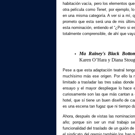
habitación vacía, pero los elementos que
otra película como
Tenet
, por ejemplo, l
en una misma categoría. A ver si a mí, q
prometo que esta será una de mis últim
esta nominación, entiendo el “¿Pero si e
totalmente comprensible, de ahí que vaya 
Ma Rainey's Black Botto
Karen O’Hara y Diana Stoug
Pese a que esta adaptación teatral ten
muchísimo más ese origen. Por ello la n
limitado a trasladar las tres salas donde
ensayo y el mayor despliegue lo hace en
curiosamente son las que más cantan a es
hotel, que sí tiene un buen diseño de c
es una escena tan fugaz que ni tiempo da 
Ahora, después de vistas las nominacione
año; porque sin ser un mal trabajo s
funcionalidad del traslado de un guión d
el sindicato del gremio también los han 