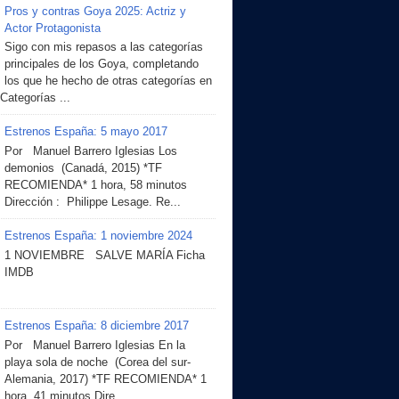
Pros y contras Goya 2025: Actriz y
Actor Protagonista
Sigo con mis repasos a las categorías
principales de los Goya, completando
los que he hecho de otras categorías en
 Categorías ...
Estrenos España: 5 mayo 2017
Por Manuel Barrero Iglesias Los
demonios (Canadá, 2015) *TF
RECOMIENDA* 1 hora, 58 minutos
Dirección : Philippe Lesage. Re...
Estrenos España: 1 noviembre 2024
1 NOVIEMBRE SALVE MARÍA Ficha
IMDB
Estrenos España: 8 diciembre 2017
Por Manuel Barrero Iglesias En la
playa sola de noche (Corea del sur-
Alemania, 2017) *TF RECOMIENDA* 1
hora, 41 minutos Dire...