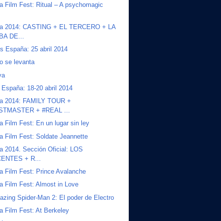
da Film Fest: Ritual – A psychomagic
ida 2014: CASTING + EL TERCERO + LA
A DE...
s España: 25 abril 2014
to se levanta
ya
a España: 18-20 abril 2014
ida 2014: FAMILY TOUR +
STMASTER + #REAL ...
da Film Fest: En un lugar sin ley
da Film Fest: Soldate Jeannette
da 2014. Sección Oficial: LOS
ENTES + R...
da Film Fest: Prince Avalanche
da Film Fest: Almost in Love
zing Spider-Man 2: El poder de Electro
da Film Fest: At Berkeley