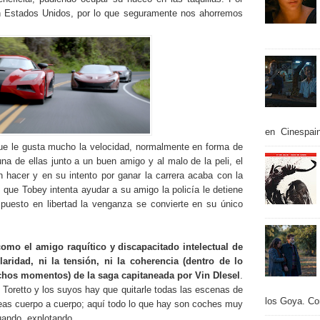
 en Estados Unidos, por lo que seguramente nos ahorremos
en Cinespain
que le gusta mucho la velocidad, normalmente en forma de
una de ellas junto a un buen amigo y al malo de la peli, el
 hacer y en su intento por ganar la carrera acaba con la
s que Tobey intenta ayudar a su amigo la policía le detiene
 puesto en libertad la venganza se convierte en su único
omo el amigo raquítico y discapacitado intelectual de
laridad, ni la tensión, ni la coherencia (dentro de lo
chos momentos) de la saga capitaneada por Vin DIesel
.
e Toretto y los suyos hay que quitarle todas las escenas de
los Goya. Con
leas cuerpo a cuerpo; aquí todo lo que hay son coches muy
uando, explotando.