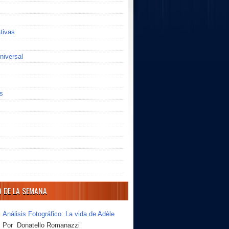
ativas
niversal
s
O DE LA SEMANA
Análisis Fotográfico: La vida de Adèle
Por Donatello Romanazzi