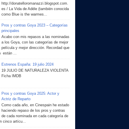
http://donatelloromanazzi.blogspot.com.
es / La Vida de Adèle (también conocida
como Blue is the warmes...
Pros y contras Goya 2023 – Categorías
principales
Acabo con mis repasos a las nominadas
a los Goya, con las categorías de mejor
película y mejor dirección. Recordad que
 están ...
Estrenos España: 19 julio 2024
19 JULIO DE NATURALEZA VIOLENTA
Ficha IMDB
Pros y contras Goya 2025: Actor y
Actriz de Reparto
Como cada año, en Cinespain he estado
haciendo repaso de los pros y contras
de cada nominada en cada categoría de
 cinco artícu...