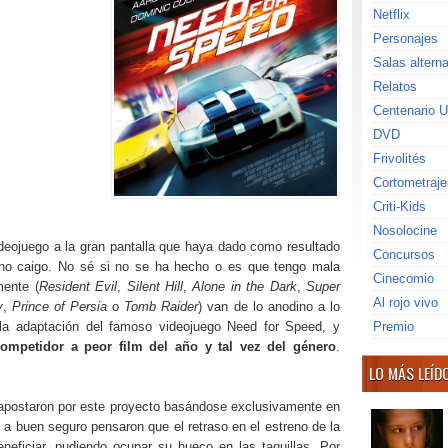
Netflix
Personajes
Salas altern
Relatos
Centenario U
DVD
Frivolités
Cortometraje
Criti-Kids
Nosolocine
ideojuego a la gran pantalla que haya dado como resultado
Concursos
 no caigo. No sé si no se ha hecho o es que tengo mala
Cinecomio
mente (
Resident Evil
,
Silent Hill
,
Alone in the Dark
,
Super
Al rojo vivo
y
,
Prince of Persia
o
Tomb Raider
) van de lo anodino a lo
s la adaptación del famoso videojuego Need for Speed, y
Premio
ompetidor a peor film del año y tal vez del género
.
LO MÁS LEÍD
 apostaron por este proyecto basándose exclusivamente en
y a buen seguro pensaron que el retraso en el estreno de la
neficiar, pudiendo ocupar su hueco en las taquillas. Por