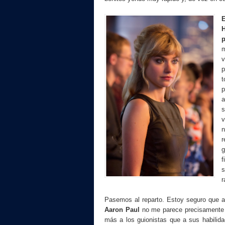
E
H
p
m
p
t
p
a
s
v
n
r
g
f
s
r
Pasemos al reparto. Estoy seguro que a
Aaron Paul
no me parece precisamente un
más a los guionistas que a sus habilid