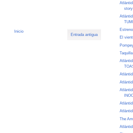
Atlánti
story
Atlánt
TUMB
Estreno
Inicio
Entrada antigua
El vien
Pompe
Taquill
Atlánt
TOA
Atlánti
Atlánti
Atlánti
INOC
Atlánti
Atlánti
The Ama
Atlánti