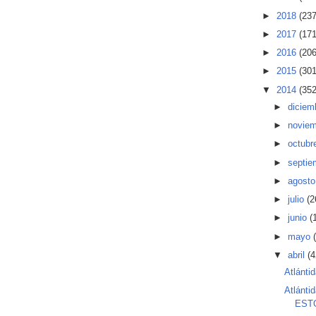
►
2018
(237
►
2017
(171
►
2016
(206
►
2015
(301
▼
2014
(352
►
diciem
►
novie
►
octubr
►
septi
►
agost
►
julio
(2
►
junio
(
►
mayo
▼
abril
(4
Atlántid
Atlánt
ESTO