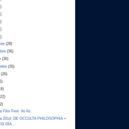
)
)
)
)
)
bre
(28)
mbre
(36)
e
(36)
embre
(35)
o
(26)
6)
18)
(22)
2)
a Film Fest: Ilo Ilo
ida 2014: DE OCCULTA PHILOSOPHIA +
S DÍA...