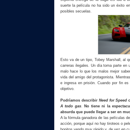
suerte la película no ha sido un éxito
posibles secuelas.
Esto va de un tipo, Tobey Marshall, al 
carreras ilegales. Un día toma parte en 
malo hace lo que los malos mejor saben
vida del amigo del protagonista. Mientra
e ingresa en prisión. Cuando por fin es
objetivo.
Podríamos describir
Need for Speed
c
A todo gas
.
No tiene ni la espectacu
absurda que puede llegar a ser en mu
A la fórmula ganadora de las películas d
acción, porque aquí no hay tiroteos o pe
bonitos yendo muy rápido y, de vez en c