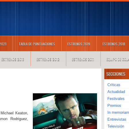
 2021
TABLA DE PUNTUACIONES
ESTRENOS 2019
ESTRENOS 2018
ESTRENOS 2013
ESTRENOS 2012
ESTRENOS 2011
EQUIPO DE CO
SECCIONES
Críticas
Actualidad
Festivales
Premios
In memoria
 Michael Keaton,
mon Rodriguez,
Entrevistas
Televisión