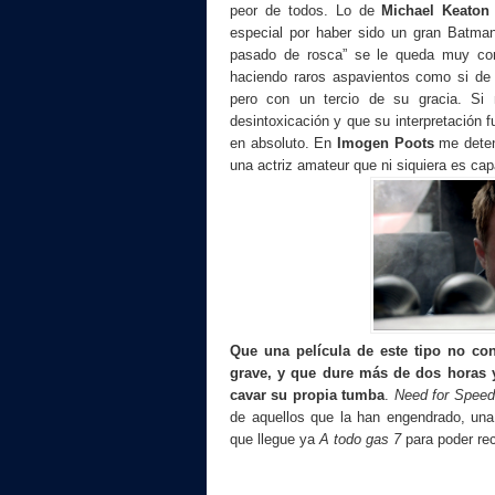
peor de todos.
Lo de
Michael Keaton
especial por haber sido un gran Batman
pasado de rosca” se le queda muy cort
haciendo raros aspavientos como si de 
pero con un tercio de su gracia. Si
desintoxicación y que su interpretación 
en absoluto.
En
Imogen Poots
me deten
una actriz amateur que ni siquiera es cap
Que una película de este tipo no co
grave, y que dure más de dos horas y
cavar su propia tumba
.
Need for Spee
de aquellos que la han engendrado, una
que llegue ya
A todo gas 7
para poder rec