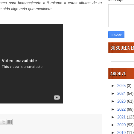
eres para homenajearte a ti mismo a estas alturas de tu
ese sido algo más que mediocre.
BÚSQUEDA EN
ARCHIVO
►
2025
(3)
►
2024
(54)
►
2023
(61)
►
2022
(99)
►
2021
(123
►
2020
(93)
►
2019
(117