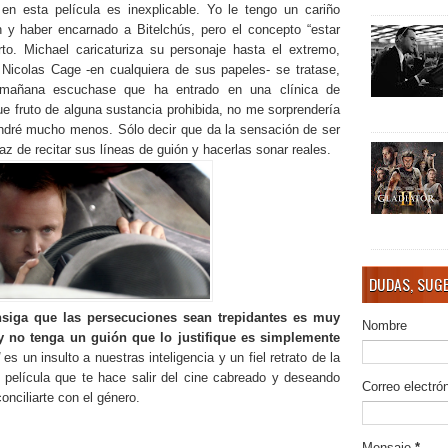
en esta película es inexplicable. Yo le tengo un cariño
 y haber encarnado a Bitelchús, pero el concepto “estar
o. Michael caricaturiza su personaje hasta el extremo,
Nicolas Cage -en cualquiera de sus papeles- se tratase,
 mañana escuchase que ha entrado en una clínica de
fue fruto de alguna sustancia prohibida, no me sorprendería
dré mucho menos. Sólo decir que da la sensación de ser
az de recitar sus líneas de guión y hacerlas sonar reales.
DUDAS, SUGE
nsiga que las persecuciones sean trepidantes es muy
Nombre
 no tenga un guión que lo justifique es simplemente
d
es un insulto a nuestras inteligencia y un fiel retrato de la
 película que te hace salir del cine cabreado y deseando
Correo electró
onciliarte con el género.
Mensaje
*