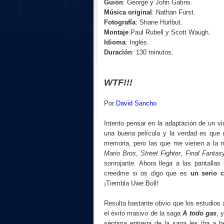
Guión
: George y John Gatins.
Música original
: Nathan Furst.
Fotografía
: Shane Hurlbut.
Montaje
:Paul Rubell y Scott Waugh.
Idioma
: Inglés.
Duración
: 130 minutos.
WTF!!!
Por
David Sancho
Intento pensar en la adaptación de un v
una buena película y la verdad es que
memoria, pero las que me vienen a la 
Mario Bros
,
Street Fighter
,
Final Fantas
sonrojante. Ahora llega a las pantalla
creedme si os digo que es
un serio c
¡Tiembla Uwe Boll!
Resulta bastante obvio que los estudios
el éxito masivo de la saga
A todo gas
, 
séptima entrega de la saga les iba a be