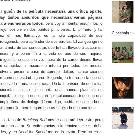
l guión de la película necesitaría una crítica aparte.
ay tantos absurdos que necesitaría varias páginas
ara enumerarlos todos
, pero voy a intentar resumirlos lo
ejor posible en dos puntos principales. El primero, y tal
Cinespain : -
vez el más llamativo, es la nula capacidad de sus
rotagonista para aprender de sus errores. El zanguango no
oma nota de las conductas que le han llevado a acabar en
risión y a poner fin a la vida de uno de sus mejores
migos, sino que una vez fuera de la cárcel decide llevar
u estupidez al máximo e intenta por todos los medios
olver a prisión a base de cometer delitos incluso cuando
o tiene necesidad alguna. Segundo, la forma en la que se
esuelve la trama es de traca. Da la impresión de que a los
uionistas no se les ocurría una manera plausible de
iniquitarlo, por lo que optan por solucionarlo todo con una
imple línea de diálogo.
Como digo, podría seguir un buen
ato con ello, pero seguro que os habéis hecho una idea.
 los fans de
Breaking Bad
nos les gustará leer esto, pero
 gran actor. Su éxito gracias a la icónica serie se debe
ades, y en
Need for Speed
me da la razón. Pero no es el