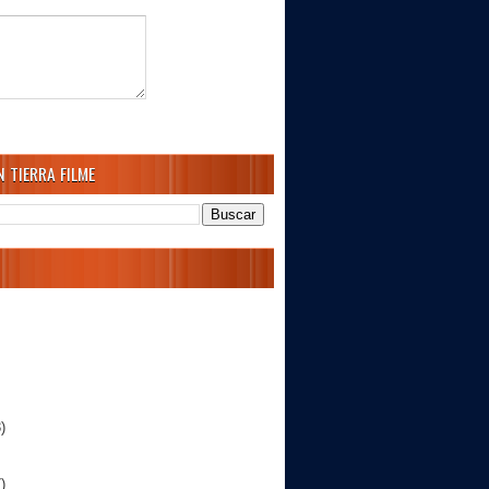
 TIERRA FILME
)
)