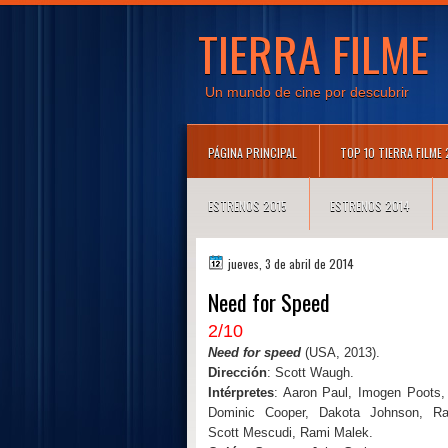
TIERRA FILME
Un mundo de cine por descubrir
PÁGINA PRINCIPAL
TOP 10 TIERRA FILME
ESTRENOS 2015
ESTRENOS 2014
jueves, 3 de abril de 2014
Need for Speed
2/10
Need for speed
(USA, 2013).
Dirección
: Scott Waugh.
Intérpretes
: Aaron Paul, Imogen Poots,
Dominic Cooper, Dakota Johnson, Ra
Scott Mescudi, Rami Malek.