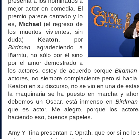
presenta a los nominados a
mejor actor en comedia. El
premio parece cantado y lo
es,
Michael
(el regreso de
los muertos vivientes, sin
duda)
Keaton
, por
Birdman
agradeciendo a
Iñarritu, no sólo por él sino
por el amor demostrado a
los actores, estoy de acuerdo porque
Birdman
actores, no siempre complaciente pero si hacia 
Keaton en su discurso, no se vio en una de estas
la maquinaria se ha puesto en marcha y aho
debemos un Oscar, está inmenso en
Birdman
que es actor. Me alegro, porque los actor
haciendo eso, buenos papeles.
Amy Y Tina presentan a Oprah, que por si no lo s