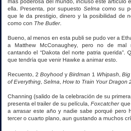
más poderosa del mundo, incluso este artículo e
ella. Presenta, por supuesto
Selma
como su pel
que le da prestigio, dinero y la posibilidad de n
como con
The Butler
.
Bueno, al menos en esta publi se pudo ver a Et
a Matthew McConaughey, pero no de mal ro
cantando el “Dakota del norte patria querida”. 
que tendría que venir Hawke a animar esto.
Recuento, 2
Boyhood
y
Birdman
1
Whipash
,
Big
of Everything
,
Selma
,
How to Train Your Dragon 
Channing (salido de la celebración de su primer
presenta el trailer de su película,
Foxcatcher
que 
a arrasar este año y nadie sabe porqué pero
tercer o cuarto plano, aun gustando a muchos crí