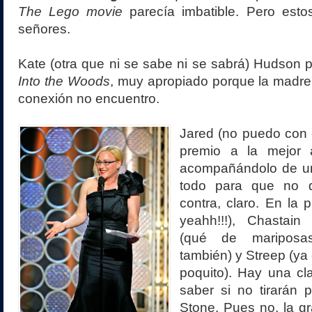
The Lego movie
parecía imbatible. Pero esto
señores.
Kate (otra que ni se sabe ni se sabrá) Hudson p
Into the Woods
, muy apropiado porque la madre 
conexión no encuentro.
Jared (no puedo con é
premio a la mejor a
acompañándolo de un 
todo para que no 
contra, claro. En la 
yeahh!!!), Chastain 
(qué de mariposa
también) y Streep (ya
poquito). Hay una cla
saber si no tirarán 
Stone. Pues no, la gr