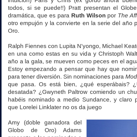
intuición) Faris y Chris (ex gordo ahora buen
todos, si se puede!!) Pratt presentan el Globe
dramática, que es para
Ruth Wilson
por
The Aff
otro empujón y la convierte en la serie del año 
Oro.
Ralph Fiennes con Lupita N'yongo, Michael Keat
en una como estas en su vida y Christoph Wal
año a la gala, se mueven como peces en el agu
Estoy empezando a pensar que hay que nomin
para tener diversión. Sin nominaciones para
Mod
que pasa. Os está bien, ¿qué esperábais? ¿
desatada? ¿Gwyneth Paltrow comiendo un chu
habéis nominado a medio Sundance, y claro 
que Lorelei Linklater no os da juego
Amy (doble ganadora del
Globo de Oro) Adams