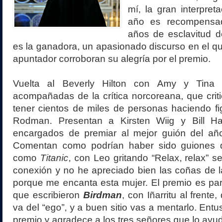
mí, la gran interpret
año es recompens
años de esclavitud 
es la ganadora, un apasionado discurso en el q
apuntador corroboran su alegría por el premio.
Vuelta al Beverly Hilton con Amy y Tina 
acompañadas de la crítica norcoreana, que critic
tener cientos de miles de personas haciendo fi
Rodman. Presentan a Kirsten Wiig y Bill H
encargados de premiar al mejor guión del a
Comentan como podrían haber sido guiones d
como
Titanic
, con Leo gritando “Relax, relax” s
conexión y no he apreciado bien las coñas de la
porque me encanta esta mujer. El premio es pa
que escribieron
Birdman
, con Iñarritu al frente
va del “ego”, y a buen sitio vas a mentarlo. Ent
premio y agradece a los tres señores que lo ayu