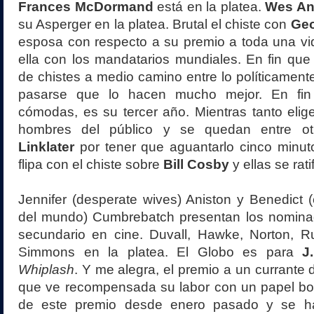
Frances McDormand
está en la platea.
Wes An
su Asperger en la platea. Brutal el chiste con
Geo
esposa con respecto a su premio a toda una vid
ella con los mandatarios mundiales. En fin qu
de chistes a medio camino entre lo políticamente
pasarse que lo hacen mucho mejor. En fin
cómodas, es su tercer año. Mientras tanto elige
hombres del público y se quedan entre o
Linklater
por tener que aguantarlo cinco minut
flipa con el chiste sobre
Bill Cosby
y ellas se rati
Jennifer (desperate wives) Aniston y Benedict 
del mundo) Cumbrebatch presentan los nominad
secundario en cine. Duvall, Hawke, Norton, Ruf
Simmons en la platea. El Globo es para
J
Whiplash
. Y me alegra, el premio a un currante d
que ve recompensada su labor con un papel b
de este premio desde enero pasado y se ha