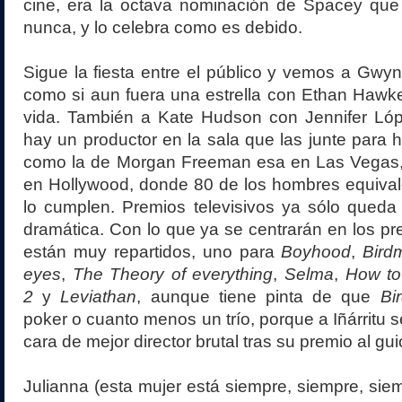
cine, era la octava nominación de Spacey qu
nunca, y lo celebra como es debido.
Sigue la fiesta entre el público y vemos a Gwyn
como si aun fuera una estrella con Ethan Hawk
vida. También a Kate Hudson con Jennifer Lóp
hay un productor en la sala que las junte para
como la de Morgan Freeman esa en Las Vegas,
en Hollywood, donde 80 de los hombres equival
lo cumplen. Premios televisivos ya sólo queda 
dramática. Con lo que ya se centrarán en los pr
están muy repartidos, uno para
Boyhood
,
Bird
eyes
,
The Theory of everything
,
Selma
,
How to
2
y
Leviathan
, aunque tiene pinta de que
Bi
poker o cuanto menos un trío, porque a Iñárritu 
cara de mejor director brutal tras su premio al gu
Julianna (esta mujer está siempre, siempre, si