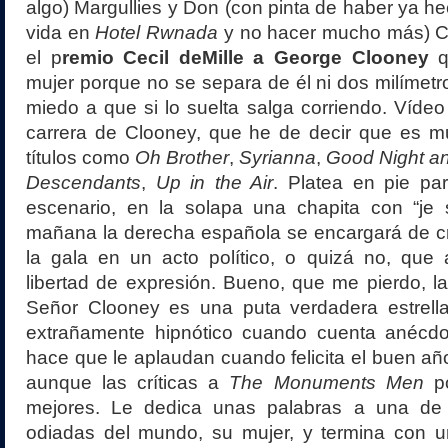
algo) Margullies y Don (con pinta de haber ya he
vida en
Hotel Rwnada
y no hacer mucho más) C
el p
remio Cecil deMille a George Clooney
q
mujer porque no se separa de él ni dos milímetro
miedo a que si lo suelta salga corriendo. Vídeo 
carrera de Clooney, que he de decir que es 
títulos como
Oh Brother
,
Syrianna
,
Good Night a
Descendants
,
Up in the Air
. Platea en pie pa
escenario, en la solapa una chapita con “je s
mañana la derecha española se encargará de crit
la gala en un acto político, o quizá no, que 
libertad de expresión. Bueno, que me pierdo, l
Señor Clooney es una puta verdadera estrella
extrañamente hipnótico cuando cuenta anécd
hace que le aplaudan cuando felicita el buen añ
aunque las críticas a
The Monuments Men
po
mejores. Le dedica unas palabras a una de
odiadas del mundo, su mujer, y termina con un