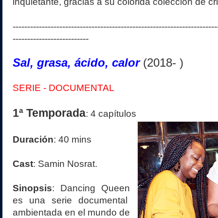
inquietante, gracias a su colorida colección de cr
----------------------------------------------------------------------
--------------------------
Sal, grasa, ácido, calor
(
2018- )
SERIE -
DOCUMENTAL
1ª Temporada
: 4 capítulos
Duración
: 40 mins
Cast
: Samin Nosrat.
Sinopsis
: Dancing Queen
es una serie documental
ambientada en el mundo de