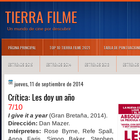
TIERRA FILME
Un mundo de cine por descubrir
PÁGINA PRINCIPAL
TOP 10 TIERRA FILME 2021
TABLA DE PUNTUACION
ESTRENOS 2015
ESTRENOS 2014
ESTRENOS 2013
ESTRENOS
jueves, 11 de septiembre de 2014
Crítica: Les doy un año
7/10
I give it a year
(Gran Bretaña, 2014).
Dirección:
Dan Mazer.
Intérpretes:
Rose Byrne, Refe Spall,
Anna Faris, Simon Baker, Stephen