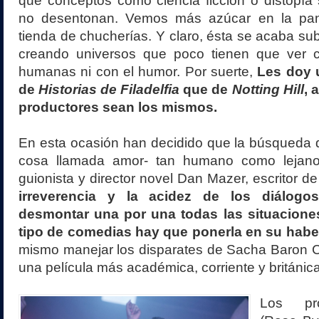
que conceptos como ciencia ficción o distopía
no desentonan. Vemos más azúcar en la pan
tienda de chucherías. Y claro, ésta se acaba su
creando universos que poco tienen que ver c
humanas ni con el humor. Por suerte,
Les doy 
de
Historias de Filadelfia
que de
Notting Hill
, 
productores sean los mismos.
En esta ocasión han decidido que la búsqueda de
cosa llamada amor- tan humano como lejano-
guionista y director novel Dan Mazer, escritor d
irreverencia y la acidez de los diálogo
desmontar una por una todas las situacione
tipo de comedias hay que ponerla en su habe
mismo manejar los disparates de Sacha Baron C
una película más académica, corriente y británica
Los pro