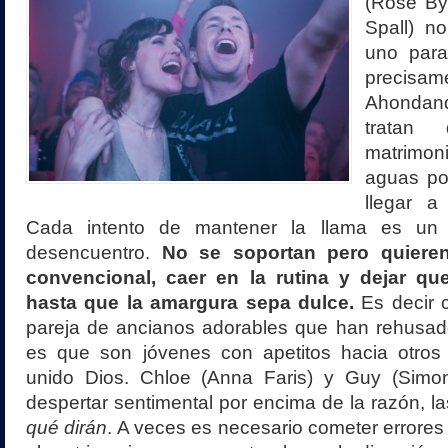
(Rose By
Spall) n
uno para
precisa
Ahondan
tratan
matrim
aguas po
llegar a
Cada intento de mantener la llama es un 
desencuentro.
No se soportan pero quieren
convencional, caer en la rutina y dejar qu
hasta que la amargura sepa dulce.
Es decir 
pareja de ancianos adorables que han rehusad
es que son jóvenes con apetitos hacia otro
unido Dios. Chloe (Anna Faris) y Guy (Simo
despertar sentimental por encima de la razón, las
qué dirán
. A veces es necesario cometer errore