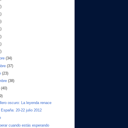
)
)
)
)
)
)
)
bre
(34)
mbre
(37)
e
(23)
embre
(38)
o
(40)
9)
llero oscuro: La leyenda renace
a España: 20-22 julio 2012
o
perar cuando estás esperando