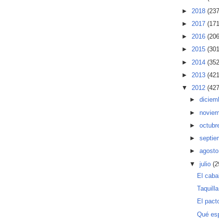
►
2018
(237
►
2017
(171
►
2016
(206
►
2015
(301
►
2014
(352
►
2013
(421
▼
2012
(427
►
diciem
►
novie
►
octubr
►
septi
►
agost
▼
julio
(2
El caba
Taquill
El pact
Qué es