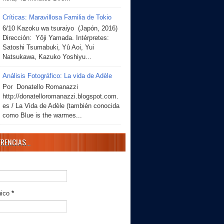
Críticas: Maravillosa Familia de Tokio
6/10 Kazoku wa tsuraiyo (Japón, 2016)
Dirección: Yôji Yamada. Intérpretes:
Satoshi Tsumabuki, Yû Aoi, Yui
Natsukawa, Kazuko Yoshiyu...
Análisis Fotográfico: La vida de Adèle
Por Donatello Romanazzi
http://donatelloromanazzi.blogspot.com.
es / La Vida de Adèle (también conocida
como Blue is the warmes...
RENCIAS...
nico
*