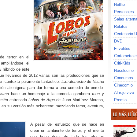
Netflix
Personajes
Salas altern
Relatos
Centenario U
DVD
Frivolités
Cortometraje
de terror en el
ampliándose el
Criti-Kids
l híbrido de éste
Nosolocine
que llevamos de 2012 varias son las producciones que se
Concursos
un contexto puramente fantástico.
Extraterrestre
de Nacho
Cinecomio
ón alienígena para dar forma a una comedia de enredo.
Al rojo vivo
tasma
hace un homenaje a la comedia gamberra
teen
y
recién estrenada
Lobos de Arga
de Juan Martínez Moreno,
Premio
bo en su versión más ochentera: mezclando terror, aventura,
LO MÁS LEÍD
A pesar del esfuerzo que se hace en
crear un ambiente de terror, y el mérito
que tiene dejar de lado los efectos