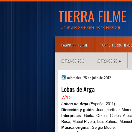
TIERRA FILME
Un mundo de cine por descubrir
PÁGINA PRINCIPAL
TOP 10 TIERRA FILME
ESTRENOS 2015
ESTRENOS 2014
miércoles, 25 de julio de 2012
Lobos de Arga
7/10
Lobos de Arga
(España, 2011).
Dirección y guión
: Juan martínez Moren
Intérpretes
: Gorka Otxoa, Carlos Arec
Rosa,
Mabel Rivera
, Luis Zahera, Manue
Música original
: Sergio Moure.