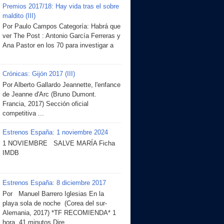
Premios 2017/18: Hay vida tras el sobre
maldito (III)
Por Paulo Campos Categoría: Habrá que
ver The Post : Antonio García Ferreras y
Ana Pastor en los 70 para investigar a
Crónicas: Gijón 2017 (III)
Por Alberto Gallardo Jeannette, l'enfance
de Jeanne d'Arc (Bruno Dumont.
Francia, 2017) Sección oficial
competitiva ...
Estrenos España: 1 noviembre 2024
1 NOVIEMBRE SALVE MARÍA Ficha
IMDB
Estrenos España: 8 diciembre 2017
Por Manuel Barrero Iglesias En la
playa sola de noche (Corea del sur-
Alemania, 2017) *TF RECOMIENDA* 1
hora, 41 minutos Dire...