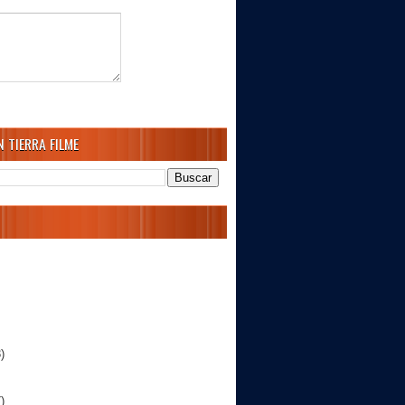
 TIERRA FILME
)
)