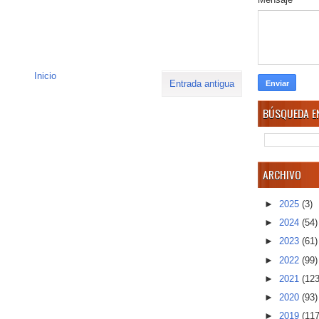
Inicio
Entrada antigua
BÚSQUEDA EN
ARCHIVO
►
2025
(3)
►
2024
(54)
►
2023
(61)
►
2022
(99)
►
2021
(123
►
2020
(93)
►
2019
(117