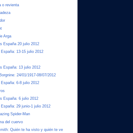
 o revienta
cadeza
ador
et
de Arga
s España 20 julio 2012
a España: 13-15 julio 2012
s España: 13 julio 2012
Borgnine: 24/01/1917-08/07/2012
a España: 6-8 julio 2012
ros
s España: 6 julio 2012
a España: 29 junio-1 julio 2012
azing Spider-Man
ma del cuervo
mith: Quién te ha visto y quién te ve