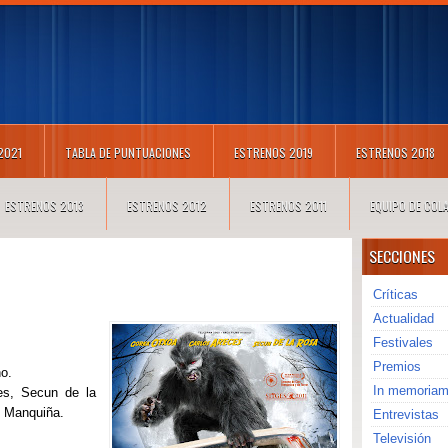
 2021
TABLA DE PUNTUACIONES
ESTRENOS 2019
ESTRENOS 2018
ESTRENOS 2013
ESTRENOS 2012
ESTRENOS 2011
EQUIPO DE CO
SECCIONES
Críticas
Actualidad
Festivales
Premios
o.
In memoria
es, Secun de la
l Manquiña.
Entrevistas
Televisión