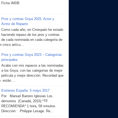
Ficha IMDB
Pros y contras Goya 2025: Actor y
Actriz de Reparto
Como cada año, en Cinespain he estado
haciendo repaso de los pros y contras
de cada nominada en cada categoría de
 cinco artícu...
Pros y contras Goya 2023 – Categorías
principales
Acabo con mis repasos a las nominadas
a los Goya, con las categorías de mejor
película y mejor dirección. Recordad que
 están ...
Estrenos España: 5 mayo 2017
Por Manuel Barrero Iglesias Los
demonios (Canadá, 2015) *TF
RECOMIENDA* 1 hora, 58 minutos
Dirección : Philippe Lesage. Re...