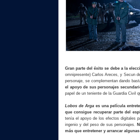
Gran parte del éxito se debe a la elecc
omnipresente) Carlos Areces, y Secun de
personaje, se complementan dando bast
el apoyo de sus personajes secundari
papel de un teniente de la Guardia Civil 
Lobos de Arga
es una película entret
que consigue recuperar parte del espí
tenía el apoyo de los efectos digitales 
ingenio y del peso de sus personajes.
N
más que entretener y arrancar algunas 