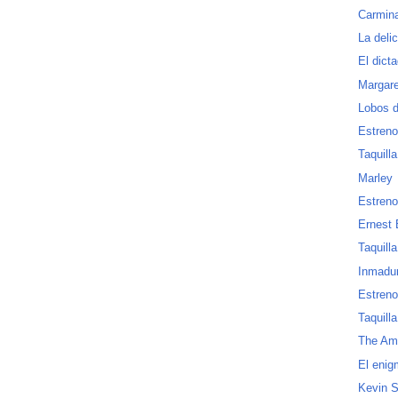
Carmina
La deli
El dict
Margar
Lobos 
Estreno
Taquill
Marley
Estreno
Ernest 
Taquill
Inmadu
Estreno
Taquill
The Am
El enig
Kevin S