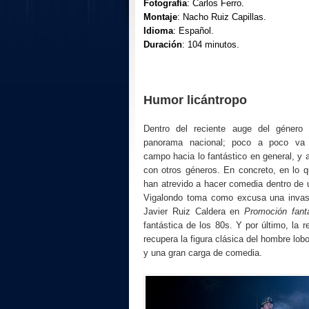
Fotografía
: Carlos Ferro.
Montaje
: Nacho Ruiz Capillas.
Idioma
: Español.
Duración
: 104 minutos.
Humor licántropo
Dentro del reciente auge del género 
panorama nacional; poco a poco va 
campo hacia lo fantástico en general, y a
con otros géneros. En concreto, en lo 
han atrevido a hacer comedia dentro de 
Vigalondo toma como excusa una invasi
Javier Ruiz Caldera en
Promoción fan
fantástica de los 80s. Y por último, la 
recupera la figura clásica del hombre lo
y una gran carga de comedia.