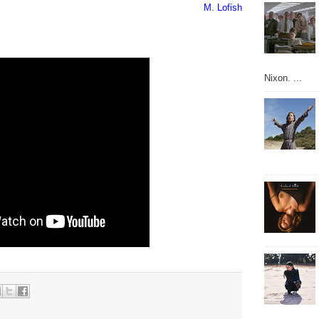
M. Lofish
Nixon. ...