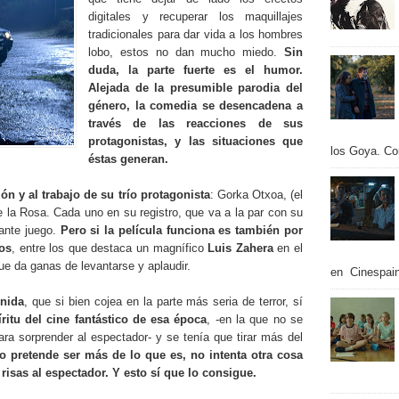
digitales y recuperar los maquillajes
tradicionales para dar vida a los hombres
lobo, estos no dan mucho miedo.
Sin
duda, la parte fuerte es el humor.
Alejada de la presumible parodia del
género, la comedia se desencadena a
través de las reacciones de sus
protagonistas, y las situaciones que
los Goya. Con
éstas generan.
ión y al trabajo de su trío protagonista
: Gorka Otxoa, (el
 la Rosa. Cada uno en su registro, que va a la par con su
ante juego.
Pero si la película funciona es también por
os
, entre los que destaca un magnífico
Luis Zahera
en el
que da ganas de levantarse y aplaudir.
en Cinespain
enida
, que si bien cojea en la parte más seria de terror, sí
ritu del cine fantástico de esa época
, -en la que no se
para sorprender al espectador- y se tenía que tirar más del
o pretende ser más de lo que es, no intenta otra cosa
risas al espectador. Y esto sí que lo consigue.