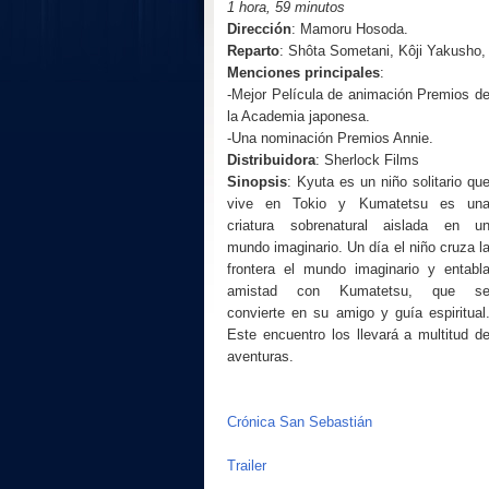
1 hora, 59 minutos
Dirección
:
Mamoru Hosoda
.
Reparto
: Shôta Sometani, Kôji Yakusho,
Menciones principales
:
-
Mejor Película de animación Premios d
la Academia japonesa.
-Una nominación Premios Annie.
Distribuidora
: Sherlock Films
Sinopsis
:
Kyuta es un niño solitario qu
vive en Tokio y Kumatetsu es un
criatura sobrenatural aislada en u
mundo imaginario. Un día el niño cruza l
frontera el mundo imaginario y entabl
amistad con Kumatetsu, que s
convierte en su amigo y guía espiritual
Este encuentro los llevará a multitud d
aventuras.
Crónica San Sebastián
Trailer