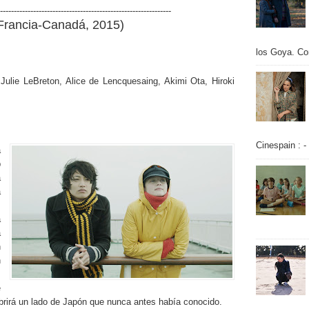
--------------------------------------------------------------
-Francia-Canadá, 2015)
los Goya. Con
 Julie LeBreton, Alice de Lencquesaing, Akimi Ota, Hiroki
Cinespain : -
a
b
a
a
.
a
á
n
n
s
e
cubrirá un lado de Japón que nunca antes había conocido.