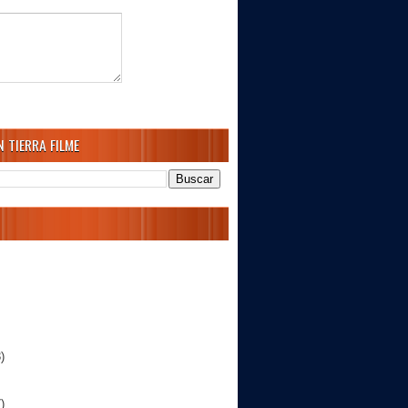
 TIERRA FILME
)
)