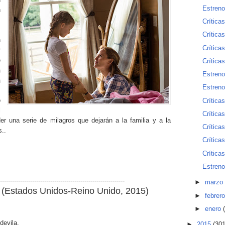
Estreno
n
Crítica
Crítica
n
Crítica
r
e
Crítica
a
Estreno
a
Estreno
o
Crítica
l
Crítica
 una serie de milagros que dejarán a la familia y a la
Críticas
..
Críticas
Crítica
Estreno
--------------------------------------------------------------
►
marzo
a
(
Estados Unidos-Reino Unido
, 2015)
►
febrer
►
enero
devila.
►
2015
(301