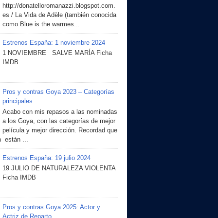
http://donatelloromanazzi.blogspot.com.
es / La Vida de Adèle (también conocida
como Blue is the warmes...
Estrenos España: 1 noviembre 2024
1 NOVIEMBRE SALVE MARÍA Ficha
IMDB
Pros y contras Goya 2023 – Categorías
principales
Acabo con mis repasos a las nominadas
a los Goya, con las categorías de mejor
película y mejor dirección. Recordad que
 están ...
Estrenos España: 19 julio 2024
19 JULIO DE NATURALEZA VIOLENTA
Ficha IMDB
Pros y contras Goya 2025: Actor y
Actriz de Reparto