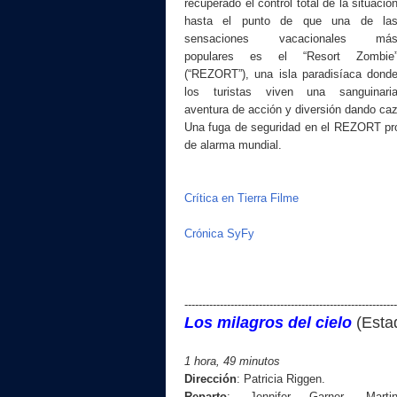
recuperado el control total de la situació
hasta el punto de que una de la
sensaciones vacacionales má
populares es el “Resort Zombie
(“REZORT”), una isla paradisíaca dond
los turistas viven una sanguinari
aventura de acción y diversión dando ca
Una fuga de seguridad en el REZORT pro
de alarma mundial.
Crítica en Tierra Filme
Crónica SyFy
------------------------------------------------------------
Los milagros del cielo
(Esta
1 hora, 49 minutos
Dirección
:
Patricia Riggen
.
Reparto
:
Jennifer Garner, Marti