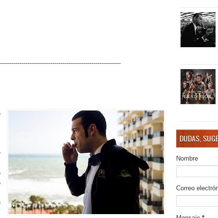
--------------------------------------------------------------
é
,
DUDAS, SUGE
e
Nombre
.
a
a
Correo electró
s
a
y
Mensaje
*