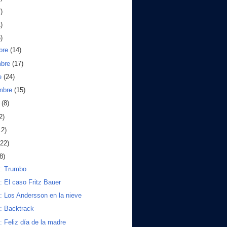
)
)
)
bre
(14)
mbre
(17)
e
(24)
embre
(15)
o
(8)
2)
12)
(22)
8)
s: Trumbo
s: El caso Fritz Bauer
s: Los Andersson en la nieve
s: Backtrack
s: Feliz día de la madre