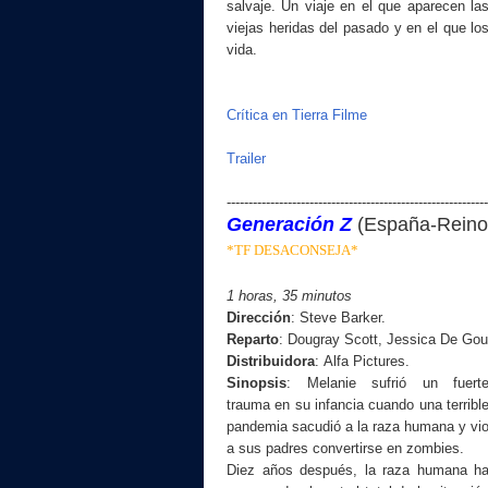
salvaje. Un viaje en el que aparecen la
viejas heridas del pasado y en el que lo
vida.
Crítica en Tierra Filme
Trailer
------------------------------------------------------------
Generación Z
(
España-Reino
*TF DESACONSEJA*
1 horas, 35 minutos
Dirección
:
Steve Barker.
Reparto
:
Dougray Scott, Jessica De Gou
Distribuidora
:
Alfa Pictures
.
Sinopsis
:
Melanie sufrió un fuert
trauma en su infancia cuando una terribl
pandemia sacudió a la raza humana y vi
a sus padres convertirse en zombies.
Diez años después, la raza humana h