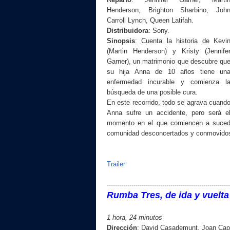
Henderson, Brighton Sharbino, Joh
Carroll Lynch, Queen Latifah.
Distribuidora
:
Sony
.
Sinopsis
: Cuenta l
a historia de Kevi
(Martin Henderson) y Kristy (Jennife
Garner), un matrimonio que descubre qu
su hija Anna de 10 años tiene un
enfermedad incurable y comienza l
búsqueda de una posible cura.
En este recorrido, todo se agrava cuand
Anna sufre un accidente, pero será e
momento en el que comiencen a suceder
comunidad desconcertados y conmovidos
Trailer
------------------------------------------------------------
Rumba Tres, de ida y vuelt
1 hora, 24 minutos
Dirección
: David Casademunt, Joan Cap