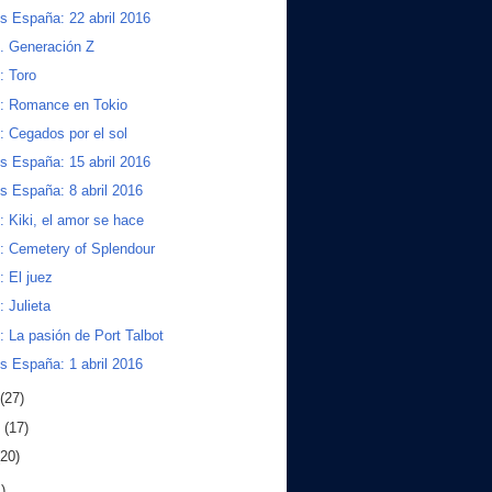
s España: 22 abril 2016
s. Generación Z
s: Toro
s: Romance en Tokio
s: Cegados por el sol
s España: 15 abril 2016
s España: 8 abril 2016
s: Kiki, el amor se hace
s: Cemetery of Splendour
: El juez
: Julieta
s: La pasión de Port Talbot
s España: 1 abril 2016
(27)
o
(17)
(20)
)