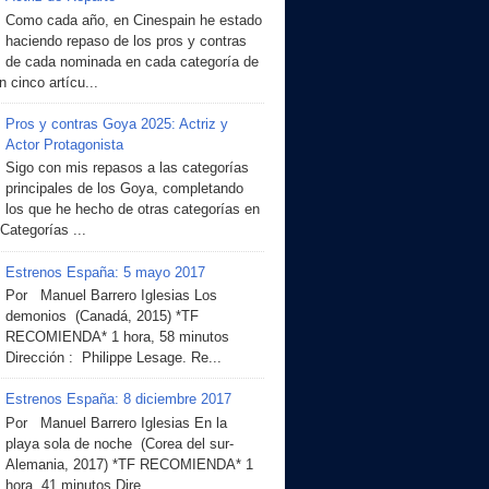
Como cada año, en Cinespain he estado
haciendo repaso de los pros y contras
de cada nominada en cada categoría de
 cinco artícu...
Pros y contras Goya 2025: Actriz y
Actor Protagonista
Sigo con mis repasos a las categorías
principales de los Goya, completando
los que he hecho de otras categorías en
 Categorías ...
Estrenos España: 5 mayo 2017
Por Manuel Barrero Iglesias Los
demonios (Canadá, 2015) *TF
RECOMIENDA* 1 hora, 58 minutos
Dirección : Philippe Lesage. Re...
Estrenos España: 8 diciembre 2017
Por Manuel Barrero Iglesias En la
playa sola de noche (Corea del sur-
Alemania, 2017) *TF RECOMIENDA* 1
hora, 41 minutos Dire...