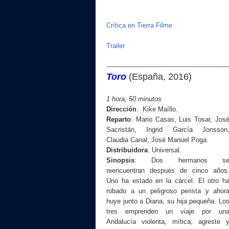
Crítica en Tierra Filme
Trailer
------------------------------------------------------------
Toro
(España, 2016)
1 hora, 50 minutos
Dirección
:
Kike Maíllo
.
Reparto
:
Mario Casas, Luis Tosar, Jos
Sacristán, Ingrid García Jonsson
Claudia Canal, José Manuel Poga.
Distribuidora
:
Universal.
Sinopsis
:
Dos hermanos s
reencuentran después de cinco años
Uno ha estado en la cárcel. El otro h
robado a un peligroso perista y ahor
huye junto a Diana, su hija pequeña. Lo
tres emprenden un viaje por un
Andalucía violenta, mítica, agreste 