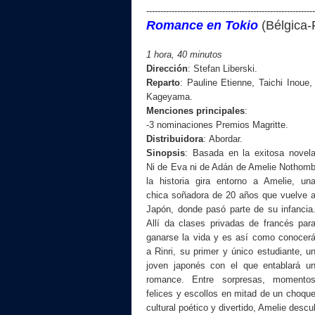
------------------------------------------------------------
Romance en Tokio
(Bélgica
1 hora,
40
minutos
Dirección
:
Stefan Liberski
.
Reparto
:
Pauline Etienne, Taichi Inoue,
Kageyama.
Menciones principales
:
-3 nominaciones Premios Magritte.
Distribuidora
:
Abordar.
Sinopsis
:
Basada en la exitosa novel
Ni de Eva ni de Adán de Amelie Nothom
la historia gira entorno a Amelie, un
chica soñadora de 20 años que vuelve 
Japón, donde pasó parte de su infancia
Allí da clases privadas de francés par
ganarse la vida y es así como conocer
a Rinri, su primer y único estudiante, u
joven japonés con el que entablará u
romance. Entre sorpresas, momento
felices y escollos en mitad de un choqu
cultural poético y divertido, Amelie des