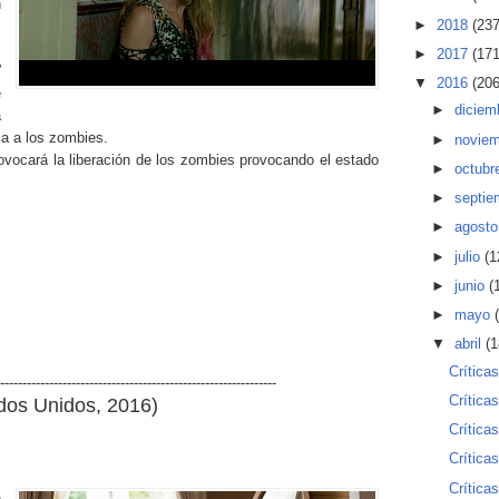
n
►
2018
(237
s
s
►
2017
(171
”
▼
2016
(206
e
►
diciem
a
za a los zombies.
►
novie
vocará la liberación de los zombies provocando el estado
►
octubr
►
septi
►
agost
►
julio
(1
►
junio
(
►
mayo
▼
abril
(1
Crítica
--------------------------------------------------------------
Crítica
dos Unidos, 2016)
Crítica
Crítica
Crítica
n