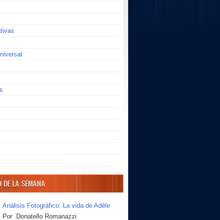
ativas
niversal
s
O DE LA SEMANA
Análisis Fotográfico: La vida de Adèle
Por Donatello Romanazzi