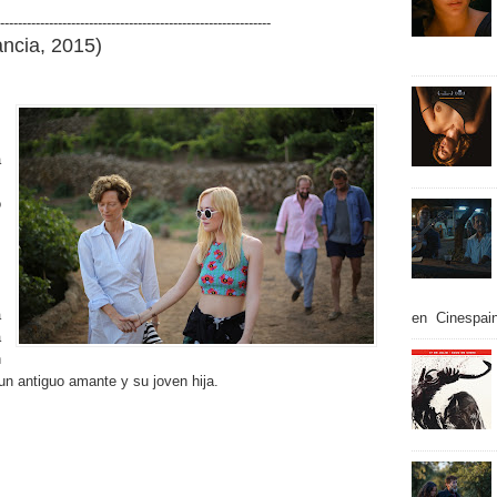
-------------------------------------------------------------
rancia, 2015)
a
s
o
a
en Cinespain
a
n
 un antiguo amante y su joven hija.