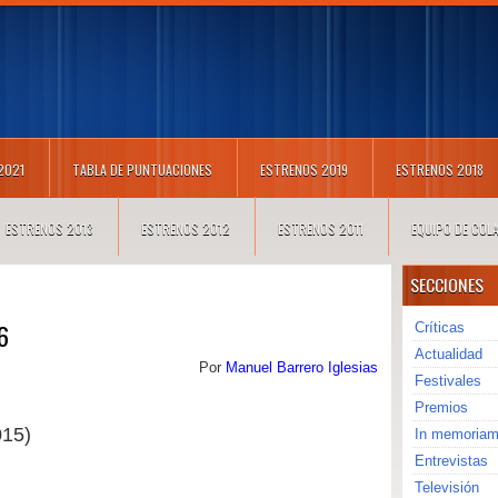
 2021
TABLA DE PUNTUACIONES
ESTRENOS 2019
ESTRENOS 2018
ESTRENOS 2013
ESTRENOS 2012
ESTRENOS 2011
EQUIPO DE CO
SECCIONES
6
Críticas
Actualidad
Por
Manuel Barrero Iglesias
Festivales
Premios
015)
In memoria
Entrevistas
Televisión