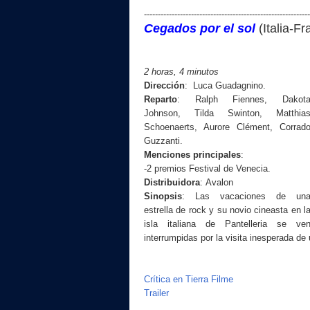
------------------------------------------------------------
Cegados por el sol
(Italia-F
2 horas,
4
minutos
Dirección
: Luca Guadagnino.
Reparto
:
Ralph Fiennes, Dakot
Johnson, Tilda Swinton, Matthia
Schoenaerts, Aurore Clément, Corrad
Guzzanti.
Menciones principales
:
-2 premios Festival de Venecia.
Distribuidora
: Avalon
Sinopsis
:
Las vacaciones de un
estrella de rock y su novio cineasta en l
isla italiana de Pantelleria se ve
interrumpidas por la visita inesperada de
Crítica en Tierra Filme
Trailer