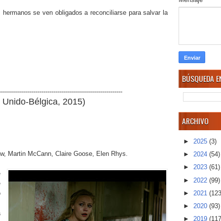
s
s hermanos se ven obligados a reconciliarse para salvar la
BÚSQUEDA EN
--------------------------------------------------------------
 Unido-Bélgica
, 2015)
ARCHIVO
►
2025
(3)
w, Martin McCann, Claire Goose, Elen Rhys
.
►
2024
(54)
►
2023
(61)
e
►
2022
(99)
e
o
►
2021
(123
►
2020
(93)
a
►
2019
(117