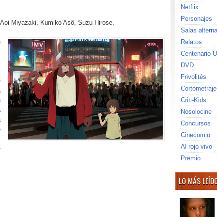
Netflix
Personajes
 Aoi Miyazaki, Kumiko Asô,
Suzu Hirose,
Salas altern
e
Relatos
Centenario U
DVD
Frivolités
e
Cortometraje
a
n
Criti-Kids
a
Nosolocine
a
Concursos
e
Cinecomio
.
Al rojo vivo
e
Premio
LO MÁS LEÍD