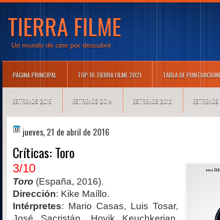
TIERRA FILME
Un mundo de cine por descubrir
PÁGINA PRINCIPAL
TOP 10 TIERRA FILME 2021
TABLA DE PUNTUACION
ESTRENOS 2015
ESTRENOS 2014
ESTRENOS 2013
ESTRENOS
jueves, 21 de abril de 2016
Críticas: Toro
3/10
Toro
(España, 2016).
Dirección
: Kike Maíllo.
Intérpretes
: Mario Casas, Luis Tosar,
José Sacristán, Hovik Keuchkerian,