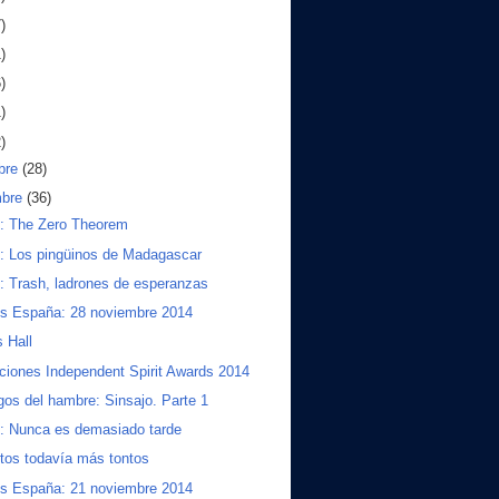
)
)
)
)
)
bre
(28)
mbre
(36)
s: The Zero Theorem
s: Los pingüinos de Madagascar
s: Trash, ladrones de esperanzas
os España: 28 noviembre 2014
 Hall
iones Independent Spirit Awards 2014
gos del hambre: Sinsajo. Parte 1
s: Nunca es demasiado tarde
tos todavía más tontos
os España: 21 noviembre 2014