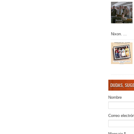
Nixon. ...
DUDAS, SUGE
Nombre
Correo electró
Mensaje
*