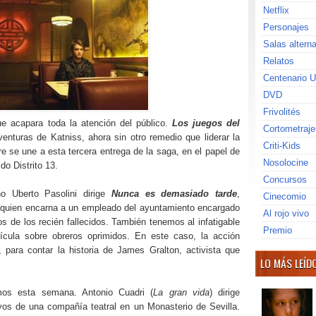
Netflix
Personajes
Salas altern
Relatos
Centenario U
DVD
Frivolités
ue acapara toda la atención del público.
Los juegos del
Cortometraje
enturas de Katniss, ahora sin otro remedio que liderar la
Criti-Kids
re se une a esta tercera entrega de la saga, en el papel de
Nosolocine
o Distrito 13.
Concursos
no Uberto Pasolini dirige
Nunca es demasiado tarde
,
Cinecomio
, quien encarna a un empleado del ayuntamiento encargado
Al rojo vivo
s de los recién fallecidos. También tenemos al infatigable
Premio
lícula sobre obreros oprimidos. En este caso, la acción
, para contar la historia de James Gralton, activista que
LO MÁS LEÍD
mos esta semana. Antonio Cuadri (
La gran vida
) dirige
yos de una compañía teatral en un Monasterio de Sevilla.