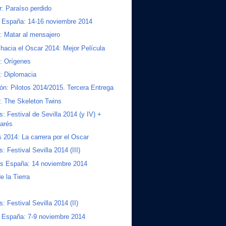
: Paraíso perdido
a España: 14-16 noviembre 2014
s: Matar al mensajero
 hacia el Oscar 2014: Mejor Película
s: Orígenes
s: Diplomacia
ión: Pilotos 2014/2015. Tercera Entrega
s: The Skeleton Twins
s: Festival de Sevilla 2014 (y IV) +
arés
 2014: La carrera por el Oscar
: Festival Sevilla 2014 (III)
os España: 14 noviembre 2014
e la Tierra
: Festival Sevilla 2014 (II)
a España: 7-9 noviembre 2014