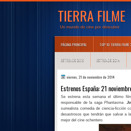
TIERRA FILME
Un mundo de cine por descubrir
PÁGINA PRINCIPAL
TOP 10 TIERRA FILME
ESTRENOS 2015
ESTRENOS 2014
viernes, 21 de noviembre de 2014
Estrenos España: 21 noviemb
Se estrena esta semana el último film
responsable de la saga
Phantasma
.
Jo
surrealista comedia de ciencia-ficción 
desastrosos que tendrán que salvar a l
mejor del cine ochentero.