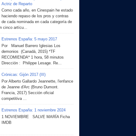
Actriz de Reparto
Como cada año, en Cinespain he estado
haciendo repaso de los pros y contras
de cada nominada en cada categoría de
 cinco artícu...
Estrenos España: 5 mayo 2017
Por Manuel Barrero Iglesias Los
demonios (Canadá, 2015) *TF
RECOMIENDA* 1 hora, 58 minutos
Dirección : Philippe Lesage. Re...
Crónicas: Gijón 2017 (III)
Por Alberto Gallardo Jeannette, l'enfance
de Jeanne d'Arc (Bruno Dumont.
Francia, 2017) Sección oficial
competitiva ...
Estrenos España: 1 noviembre 2024
1 NOVIEMBRE SALVE MARÍA Ficha
IMDB