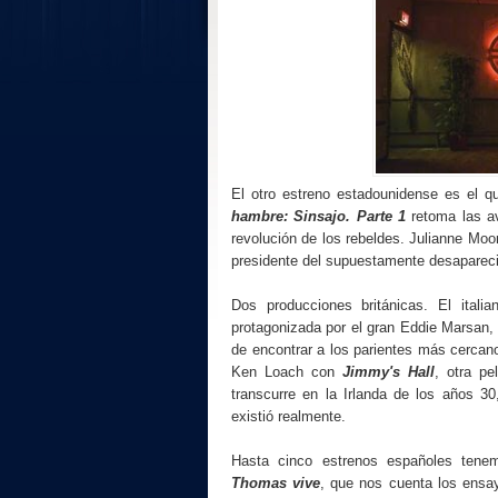
El otro estreno estadounidense es el q
hambre: Sinsajo. Parte 1
retoma las av
revolución de los rebeldes. Julianne Moo
presidente del supuestamente desaparecid
Dos producciones británicas. El italia
protagonizada por el gran Eddie Marsan
de encontrar a los parientes más cercano
Ken Loach con
Jimmy's Hall
, otra pe
transcurre en la Irlanda de los años 30
existió realmente.
Hasta cinco estrenos españoles tene
Thomas vive
, que nos cuenta los ensa