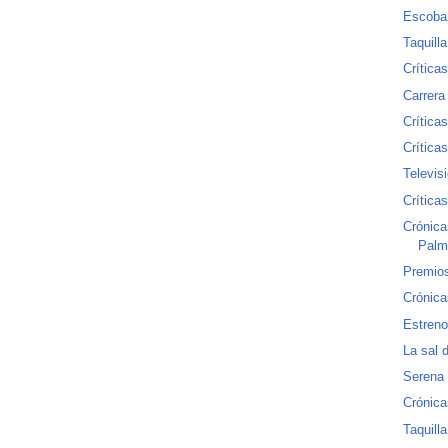
Escobar
Taquill
Crítica
Carrera
Crítica
Crítica
Televis
Crítica
Crónica
Palm
Premios
Crónicas
Estren
La sal d
Serena
Crónicas
Taquill