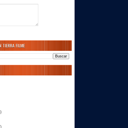
 TIERRA FILME
)
)