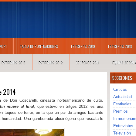
 2021
TABLA DE PUNTUACIONES
ESTRENOS 2019
ESTRENOS 2018
ESTRENOS 2013
ESTRENOS 2012
ESTRENOS 2011
EQUIPO DE CO
SECCIONES
re 2014
Críticas
Actualidad
 de Don Coscarelli, cineasta norteamericano de culto,
Festivales
hn muere al final
, que estuvo en Sitges 2012, es una
Premios
con toques de terror, en la que un par de amigos bastante
a humanidad. Una gamberrada alucinógena que rescata lo
In memoria
Entrevistas
Televisión