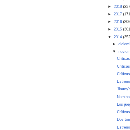
►
2018
(237
►
2017
(171
►
2016
(206
►
2015
(301
▼
2014
(352
►
diciem
▼
novie
Crítica
Crítica
Crítica
Estren
Jimmy's
Nominac
Los jue
Crítica
Dos ton
Estren