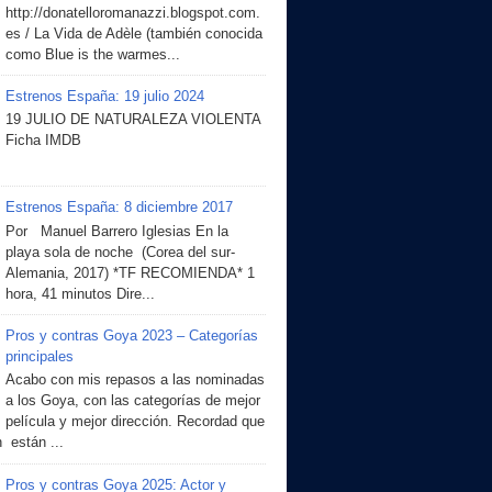
http://donatelloromanazzi.blogspot.com.
es / La Vida de Adèle (también conocida
como Blue is the warmes...
Estrenos España: 19 julio 2024
19 JULIO DE NATURALEZA VIOLENTA
Ficha IMDB
Estrenos España: 8 diciembre 2017
Por Manuel Barrero Iglesias En la
playa sola de noche (Corea del sur-
Alemania, 2017) *TF RECOMIENDA* 1
hora, 41 minutos Dire...
Pros y contras Goya 2023 – Categorías
principales
Acabo con mis repasos a las nominadas
a los Goya, con las categorías de mejor
película y mejor dirección. Recordad que
 están ...
Pros y contras Goya 2025: Actor y