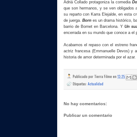
Adriá Collado protagoniza la comedia
Do
que son hermanos, y se ven obligados a
su reparto con Karra Elejalde, en esta c
de juerga.
Born
es un drama histórico, ba
barrio de Bornet en Barcelona. Y
Un sua
encerrada en su mundo que conoce a el pro
Acabamos el repaso con el estreno fra
actriz francesa (Emmanuelle Devos) y a u
historia de amor determinada por el azar.
Publicado por
Tierra Filme
en
13:25
Etiquetas:
Actualidad
No hay comentarios:
Publicar un comentario