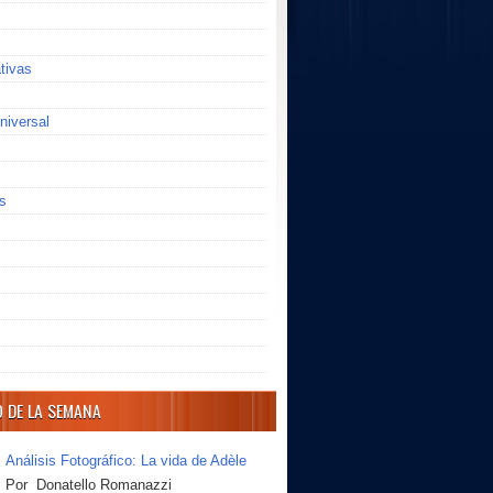
ativas
niversal
s
O DE LA SEMANA
Análisis Fotográfico: La vida de Adèle
Por Donatello Romanazzi