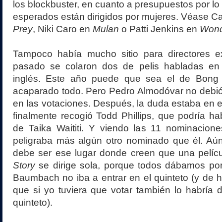
los blockbuster, en cuanto a presupuestos por l
esperados están dirigidos por mujeres. Véase C
Prey
, Niki Caro en
Mulan
o Patti Jenkins en
Wond
Tampoco había mucho sitio para directores ex
pasado se colaron dos de pelis habladas en i
inglés. Este año puede que sea el de Bong
acaparado todo. Pero Pedro Almodóvar no debió
en las votaciones. Después, la duda estaba en es
finalmente recogió Todd Phillips, que podría ha
de Taika Waititi. Y viendo las 11 nominacion
peligraba más algún otro nominado que él. Aún
debe ser ese lugar donde creen que una pelí
Story
se dirige sola, porque todos dábamos p
Baumbach no iba a entrar en el quinteto (y de 
que si yo tuviera que votar también lo habría 
quinteto).