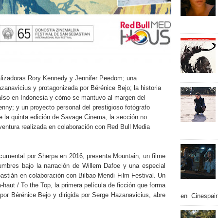
alizadoras Rory Kennedy y Jennifer Peedom; una
zanavicius y protagonizada por Bérénice Bejo; la historia
raíso en Indonesia y cómo se mantuvo al margen del
enny; y un proyecto personal del prestigioso fotógrafo
e la quinta edición de Savage Cinema, la sección no
ventura realizada en colaboración con Red Bull Media
mental por Sherpa en 2016, presenta Mountain, un filme
cumbres bajo la narración de Willem Dafoe y una especial
stián en colaboración con Bilbao Mendi Film Festival. Un
-haut / To the Top, la primera película de ficción que forma
or Bérénice Bejo y dirigida por Serge Hazanavicius, abre
en Cinespain