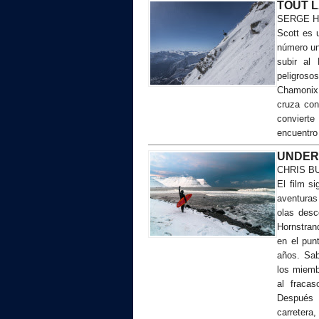
TOUT L
SERGE H
Scott es 
número un
subir al
peligrosos
Chamonix,
cruza con
conviert
encuentro 
UNDER
CHRIS B
El film si
aventuras
olas desc
Hornstrand
en el pun
años. Sab
los miemb
al fracas
Después 
carretera