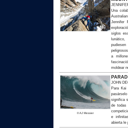
JENNIFE
Una colab
Australia
Jennifer
exploraci
siglos es
lunático,
pudiesen 
peligroso
a millo
fascinaci
moldear n
PARAD
JOHN DE
Para Kai 
pasársel
significa 
de todas
competici
© AJ Messier
e infinit
abierta le