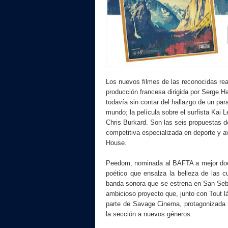
Los nuevos filmes de las reconocidas re
producción francesa dirigida por Serge Ha
todavía sin contar del hallazgo de un pa
mundo; la película sobre el surfista Kai L
Chris Burkard. Son las seis propuestas d
competitiva especializada en deporte y a
House.
Peedom, nominada al BAFTA a mejor docu
poético que ensalza la belleza de las 
banda sonora que se estrena en San Seba
ambicioso proyecto que, junto con Tout là
parte de Savage Cinema, protagonizada p
la sección a nuevos géneros.