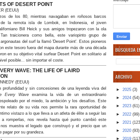
TS OF DESERT POINT
ER (EEUU)
zos de los 80, mientras navagaban en roñosos barcos
 de la remota isla de Lombok, en Indonesia, el joven
californiano Bill Heick y sus amigos tropezaron con la ola
 Tan traicionera como bella, este variopinto grupo de
rgonautas del surf la llamó 'Desert Point'. Estos pioneros
on este tesoro fuera del mapa durante más de una década
BÚSQUEDA EN
eron en su objetivo vital surfear Desert Point en solitario al
ivel posible... sin importar el coste.
VERY WAVE: THE LIFE OF LAIRD
ARCHIVO
TON
NNEDY (EEUU)
n profundidad y sin concesiones de una leyenda viva del
►
2025
(3)
ke Every Wave
examina la vida de un extraordinario
►
2024
(54)
 espoleado por el miedo, la ambición y los desafíos. Este
►
2023
(61)
nte relato de su vida nos permite la rara oportunidad de
ntimo vistazo a lo que lleva a un atleta de élite a seguir las
►
2022
(99)
 a romperlas, nos revela hasta qué punto cambió este
►
2021
(123
 nos muestra el legado que construyó y el precio que un
►
2020
(93)
be pagar por su grandeza.
►
2019
(117