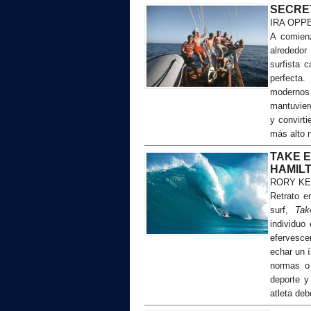
SECRE
IRA OPP
A comien
alrededor
surfista 
perfecta.
modernos a
mantuvier
y convirti
más alto n
TAKE E
HAMIL
RORY KE
Retrato e
surf,
Ta
individuo
efervesce
echar un í
normas o
deporte y
atleta de