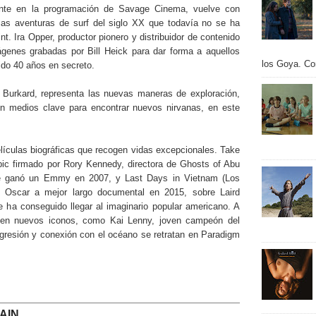
ente en la programación de Savage Cinema, vuelve con
cas aventuras de surf del siglo XX que todavía no se ha
t. Ira Opper, productor pionero y distribuidor de contenido
ágenes grabadas por Bill Heick para dar forma a aquellos
los Goya. Con
ido 40 años en secreto.
s Burkard, representa las nuevas maneras de exploración,
on medios clave para encontrar nuevos nirvanas, en este
ículas biográficas que recogen vidas excepcionales. Take
c firmado por Rory Kennedy, directora de Ghosts of Abu
e ganó un Emmy en 2007, y Last Days in Vietnam (Los
l Oscar a mejor largo documental en 2015, sobre Laird
e ha conseguido llegar al imaginario popular americano. A
rgen nuevos iconos, como Kai Lenny, joven campeón del
ogresión y conexión con el océano se retratan en Paradigm
AIN