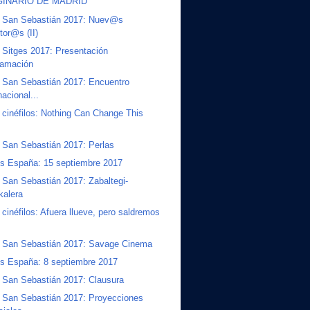
GINARIO DE MADRID
 San Sebastián 2017: Nuev@s
tor@s (II)
Sitges 2017: Presentación
ramación
 San Sebastián 2017: Encuentro
nacional...
 cinéfilos: Nothing Can Change This
 San Sebastián 2017: Perlas
s España: 15 septiembre 2017
San Sebastián 2017: Zabaltegi-
kalera
 cinéfilos: Afuera llueve, pero saldremos
 San Sebastián 2017: Savage Cinema
s España: 8 septiembre 2017
 San Sebastián 2017: Clausura
 San Sebastián 2017: Proyecciones