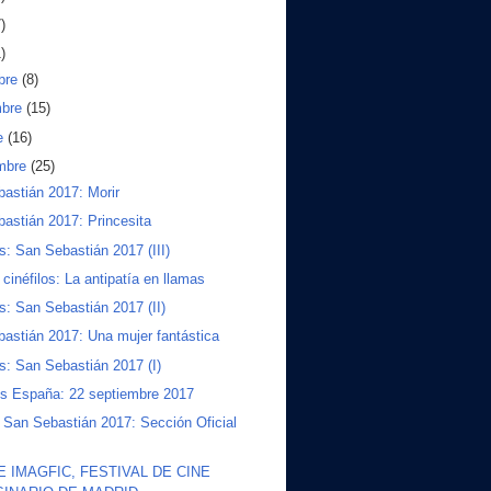
)
)
bre
(8)
mbre
(15)
e
(16)
embre
(25)
astián 2017: Morir
astián 2017: Princesita
s: San Sebastián 2017 (III)
 cinéfilos: La antipatía en llamas
s: San Sebastián 2017 (II)
astián 2017: Una mujer fantástica
s: San Sebastián 2017 (I)
s España: 22 septiembre 2017
San Sebastián 2017: Sección Oficial
 IMAGFIC, FESTIVAL DE CINE