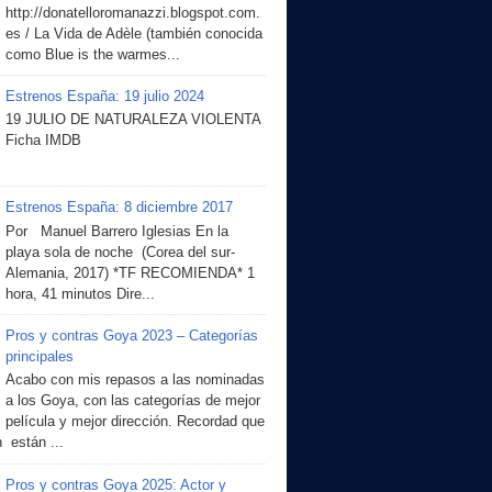
http://donatelloromanazzi.blogspot.com.
es / La Vida de Adèle (también conocida
como Blue is the warmes...
Estrenos España: 19 julio 2024
19 JULIO DE NATURALEZA VIOLENTA
Ficha IMDB
Estrenos España: 8 diciembre 2017
Por Manuel Barrero Iglesias En la
playa sola de noche (Corea del sur-
Alemania, 2017) *TF RECOMIENDA* 1
hora, 41 minutos Dire...
Pros y contras Goya 2023 – Categorías
principales
Acabo con mis repasos a las nominadas
a los Goya, con las categorías de mejor
película y mejor dirección. Recordad que
 están ...
Pros y contras Goya 2025: Actor y