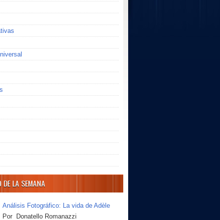
ativas
niversal
s
O DE LA SEMANA
Análisis Fotográfico: La vida de Adèle
Por Donatello Romanazzi