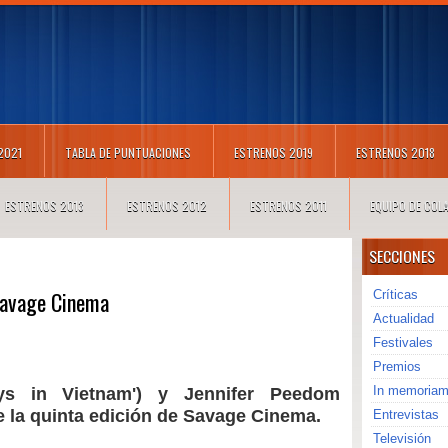
 2021
TABLA DE PUNTUACIONES
ESTRENOS 2019
ESTRENOS 2018
ESTRENOS 2013
ESTRENOS 2012
ESTRENOS 2011
EQUIPO DE CO
SECCIONES
Savage Cinema
Críticas
Actualidad
Festivales
Premios
In memoria
ys in Vietnam') y Jennifer Peedom
de la quinta edición de Savage Cinema.
Entrevistas
Televisión