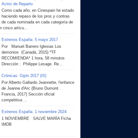
Actriz de Reparto
Como cada año, en Cinespain he estado
haciendo repaso de los pros y contras
de cada nominada en cada categoría de
 cinco artícu...
Estrenos España: 5 mayo 2017
Por Manuel Barrero Iglesias Los
demonios (Canadá, 2015) *TF
RECOMIENDA* 1 hora, 58 minutos
Dirección : Philippe Lesage. Re...
Crónicas: Gijón 2017 (III)
Por Alberto Gallardo Jeannette, l'enfance
de Jeanne d'Arc (Bruno Dumont.
Francia, 2017) Sección oficial
competitiva ...
Estrenos España: 1 noviembre 2024
1 NOVIEMBRE SALVE MARÍA Ficha
IMDB