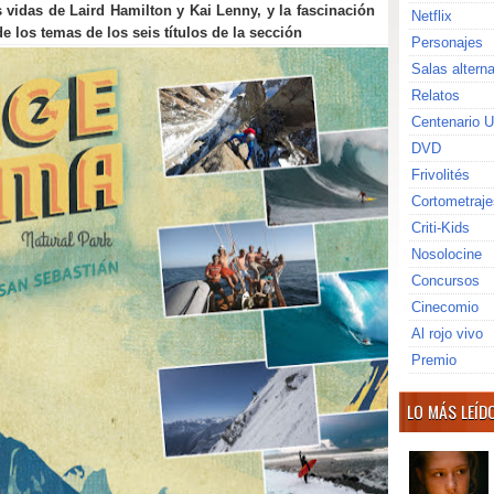
 vidas de Laird Hamilton y Kai Lenny, y la fascinación
Netflix
 los temas de los seis títulos de la sección
Personajes
Salas altern
Relatos
Centenario U
DVD
Frivolités
Cortometraje
Criti-Kids
Nosolocine
Concursos
Cinecomio
Al rojo vivo
Premio
LO MÁS LEÍD