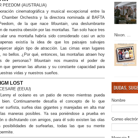
R PEEDOM (AUSTRALIA)
oración cinematográfica y musical excepcional entre la
n Chamber Orchestra y la directora nominada al BAFTA
 Peedom, de la que nace
Mountain
, una deslumbrante
ón de nuestra obesión por las montañas. Tan solo hace tres
Nixon. ...
calar una montaña habría sido considerado casi un acto
 apenas existía la idea de que los paisajes salvajes
ejercer algún tipo de atracción. Las cimas eran lugares
s, no bellos. ¿Por qué, entonces, las montañas atraen hoy
nes de personas?
Mountain
nos muestra el poder de
ón que generan las alturas y su constante capacidad para
uestras vidas y nuestros sueños.
IGM LOST
DUDAS, SUGE
CESARE (EEUU)
Lenny el océano es un patio de recreo mientras pueda
Nombre
o bien. Continuamente desafía el concepto de lo que
ser surfista, surfea olas gigantes y marejadas en alta mar
 las maneras posibles. Ya sea poniéndose a prueba en
Correo electró
ón o disfrutando con amigos, para él solo existen las olas
as posibilidades de surfearlas, todas las que su mente
 permite.
Mensaje
*