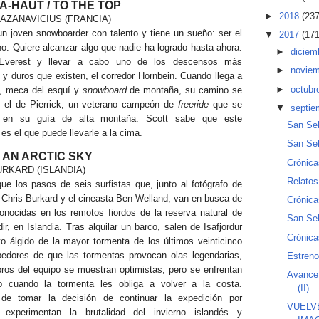
À-HAUT / TO THE TOP
►
2018
(237
AZANAVICIUS (FRANCIA)
un joven snowboarder con talento y tiene un sueño: ser el
▼
2017
(171
o. Quiere alcanzar algo que nadie ha logrado hasta ahora:
►
diciem
 Everest y llevar a cabo uno de los descensos más
►
novie
 y duros que existen, el corredor Hornbein. Cuando llega a
►
octubr
 meca del esquí y
snowboard
de montaña, su camino se
 el de Pierrick, un veterano campeón de
freeride
que se
▼
septi
e en su guía de alta montaña. Scott sabe que este
San Seb
es el que puede llevarle a la cima.
San Seb
 AN ARCTIC SKY
Crónica
URKARD (ISLANDIA)
Relatos
gue los pasos de seis surfistas que, junto al fotógrafo de
 Chris Burkard y el cineasta Ben Welland, van en busca de
Crónica
onocidas en los remotos fiordos de la reserva natural de
San Seb
ir, en Islandia. Tras alquilar un barco, salen de Isafjordur
Crónica
to álgido de la mayor tormenta de los últimos veinticinco
edores de que las tormentas provocan olas legendarias,
Estreno
ros del equipo se muestran optimistas, pero se enfrentan
Avance 
o cuando la tormenta les obliga a volver a la costa.
(II)
de tomar la decisión de continuar la expedición por
VUELVE
, experimentan la brutalidad del invierno islandés y