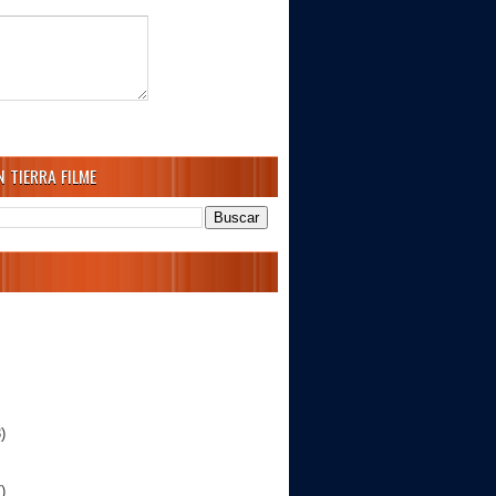
 TIERRA FILME
)
)