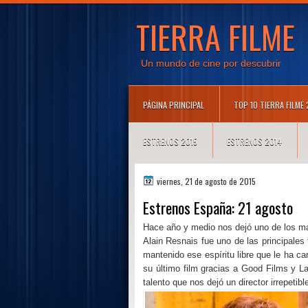
TIERRA FILME
Un mundo de cine por descubrir
PÁGINA PRINCIPAL
TOP 10 TIERRA FILME
ESTRENOS 2015
ESTRENOS 2014
viernes, 21 de agosto de 2015
Estrenos España: 21 agosto
Hace año y medio nos dejó uno de los más
Alain Resnais fue uno de las principales
mantenido ese espíritu libre que le ha c
su último film gracias a Good Films y L
talento que nos dejó un director irrepetibl