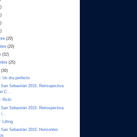
)
)
)
)
bre
(20)
mbre
(20)
e
(32)
embre
(25)
o
(30)
s: Un día perfecto
San Sebastián 2015: Retrsopectiva
n C....
: Ricki
San Sebastián 2015: Retrospectiva
 i...
: Lilting
San Sebastián 2015: Horizontes
nos