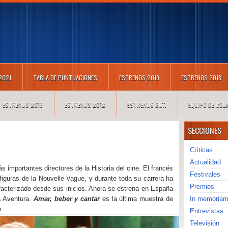
 2021
TABLA DE PUNTUACIONES
ESTRENOS 2019
ESTRENOS 2018
ESTRENOS 2013
ESTRENOS 2012
ESTRENOS 2011
EQUIPO DE CO
SECCIONES
Críticas
Actualidad
 importantes directores de la Historia del cine. El francés
Festivales
 figuras de la Nouvelle Vague, y durante toda su carrera ha
Premios
aracterizado desde sus inicios. Ahora se estrena en España
a Aventura.
Amar, beber y cantar
es la última muestra de
In memoria
e.
Entrevistas
Televisión