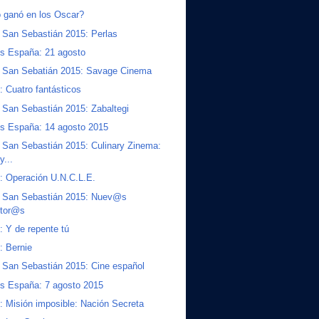
 ganó en los Oscar?
 San Sebastián 2015: Perlas
s España: 21 agosto
 San Sebatián 2015: Savage Cinema
s: Cuatro fantásticos
San Sebastián 2015: Zabaltegi
s España: 14 agosto 2015
San Sebastián 2015: Culinary Zinema:
y...
s: Operación U.N.C.L.E.
 San Sebastián 2015: Nuev@s
ctor@s
s: Y de repente tú
s: Bernie
San Sebastián 2015: Cine español
s España: 7 agosto 2015
s: Misión imposible: Nación Secreta