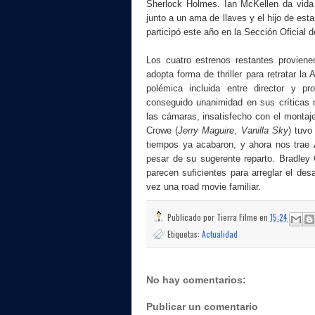
Sherlock Holmes. Ian McKellen da vida 
junto a un ama de llaves y el hijo de esta
participó este año en la Sección Oficial de
Los cuatro estrenos restantes provien
adopta forma de thriller para retratar l
polémica incluida entre director y pr
conseguido unanimidad en sus críticas 
las cámaras, insatisfecho con el montaj
Crowe (
Jerry Maguire
,
Vanilla Sky
) tuvo
tiempos ya acabaron, y ahora nos trae
pesar de su sugerente reparto. Bradl
parecen suficientes para arreglar el d
vez una road movie familiar.
Publicado por
Tierra Filme
en
15:24
Etiquetas:
Actualidad
No hay comentarios:
Publicar un comentario