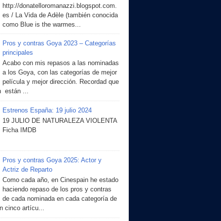
http://donatelloromanazzi.blogspot.com.
es / La Vida de Adèle (también conocida
como Blue is the warmes...
Pros y contras Goya 2023 – Categorías
principales
Acabo con mis repasos a las nominadas
a los Goya, con las categorías de mejor
película y mejor dirección. Recordad que
 están ...
Estrenos España: 19 julio 2024
19 JULIO DE NATURALEZA VIOLENTA
Ficha IMDB
Pros y contras Goya 2025: Actor y
Actriz de Reparto
Como cada año, en Cinespain he estado
haciendo repaso de los pros y contras
de cada nominada en cada categoría de
 cinco artícu...