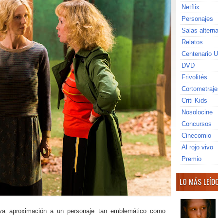
Netflix
Personajes
Salas altern
Relatos
Centenario U
DVD
Frivolités
Cortometraje
Criti-Kids
Nosolocine
Concursos
Cinecomio
Al rojo vivo
Premio
LO MÁS LEÍD
va aproximación a un personaje tan emblemático como