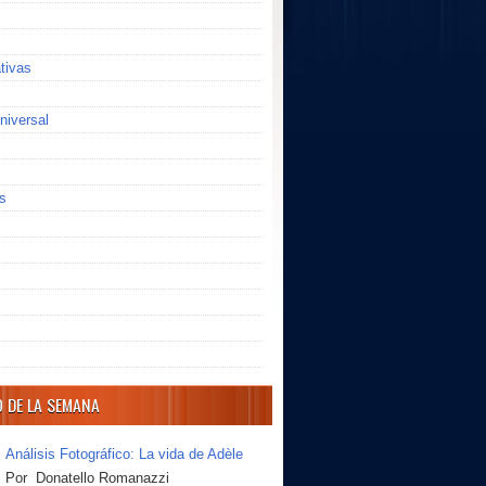
ativas
niversal
s
O DE LA SEMANA
Análisis Fotográfico: La vida de Adèle
Por Donatello Romanazzi