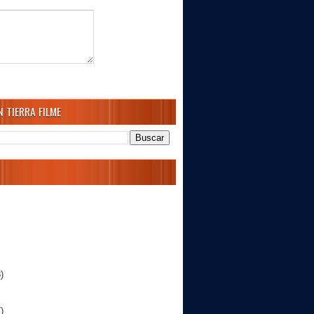
 TIERRA FILME
)
)