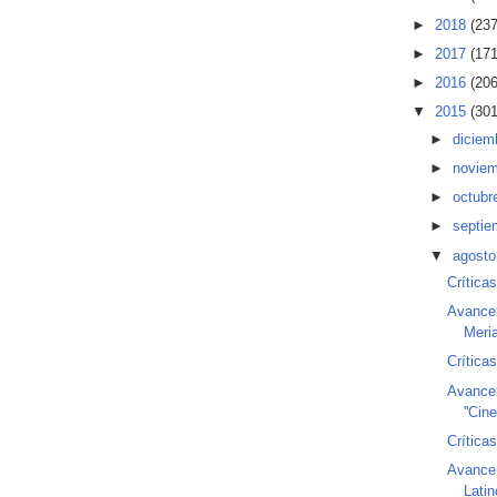
►
2018
(237
►
2017
(171
►
2016
(206
▼
2015
(301
►
diciem
►
novie
►
octubr
►
septi
▼
agost
Crítica
Avance 
Meria
Críticas
Avance 
''Cine
Críticas
Avance 
Lati