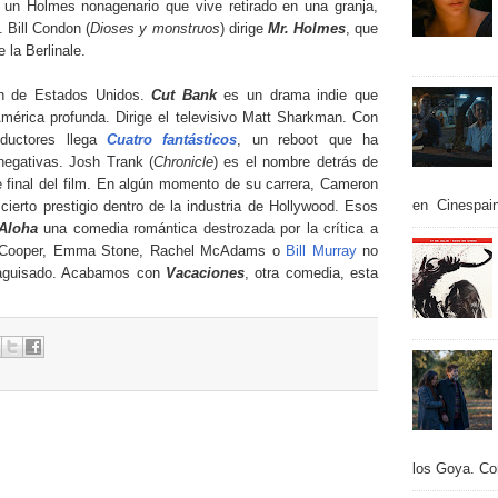
un Holmes nonagenario que vive retirado en una granja,
. Bill Condon (
Dioses y monstruos
) dirige
Mr. Holmes
, que
 la Berlinale.
en de Estados Unidos.
Cut Bank
es un drama indie que
a América profunda. Dirige el televisivo Matt Sharkman. Con
oductores llega
Cuatro fantásticos
, un reboot que ha
negativas. Josh Trank (
Chronicle
) es el nombre detrás de
e final del film. En algún momento de su carrera, Cameron
en Cinespain
 cierto prestigio dentro de la industria de Hollywood. Esos
Aloha
una comedia romántica destrozada por la crítica a
ey Cooper, Emma Stone, Rachel McAdams o
Bill Murray
no
esaguisado. Acabamos con
Vacaciones
, otra comedia, esta
los Goya. Con