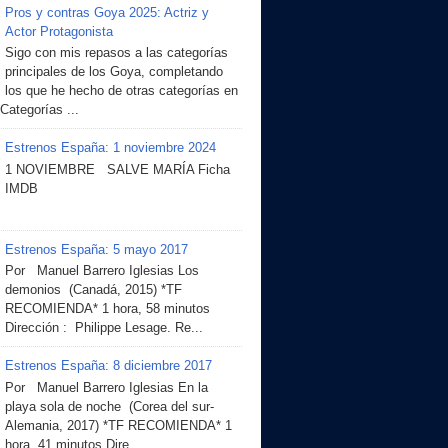
Pros y contras Goya 2025: Actriz y
Actor Protagonista
Sigo con mis repasos a las categorías
principales de los Goya, completando
los que he hecho de otras categorías en
 Categorías ...
Estrenos España: 1 noviembre 2024
1 NOVIEMBRE SALVE MARÍA Ficha
IMDB
Estrenos España: 5 mayo 2017
Por Manuel Barrero Iglesias Los
demonios (Canadá, 2015) *TF
RECOMIENDA* 1 hora, 58 minutos
Dirección : Philippe Lesage. Re...
Estrenos España: 8 diciembre 2017
Por Manuel Barrero Iglesias En la
playa sola de noche (Corea del sur-
Alemania, 2017) *TF RECOMIENDA* 1
hora, 41 minutos Dire...