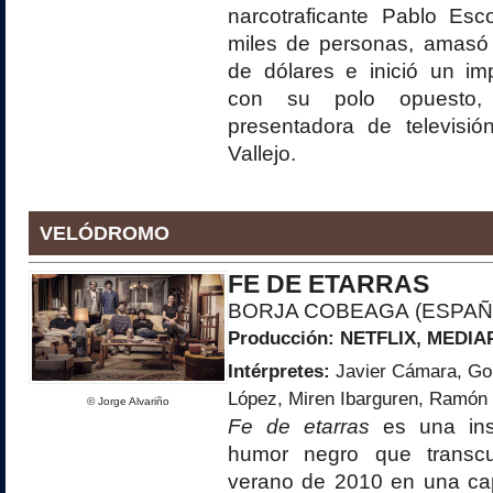
narcotraficante Pablo Es
miles de personas, amasó 
de dólares e inició un i
con su polo opuesto,
presentadora de televisió
Vallejo.
VELÓDROMO
FE DE ETARRAS
BORJA COBEAGA (ESPAÑ
Producción:
NETFLIX
, MEDIA
Intérpretes:
Javier Cámara, Gor
López, Miren Ibarguren, Ramón
© Jorge Alvariño
Fe de etarras
es una ins
humor negro que transcu
verano de 2010 en una cap