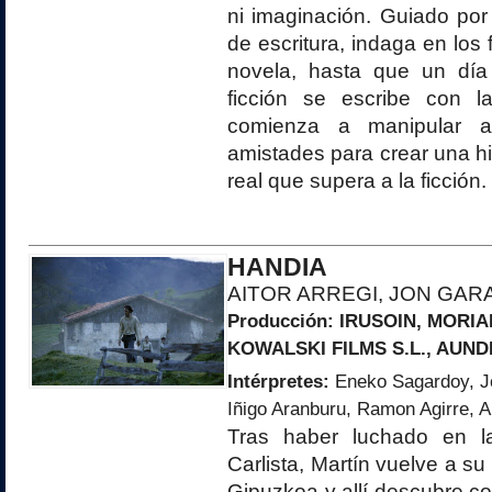
ni imaginación. Guiado por
de escritura, indaga en los
novela, hasta que un día
ficción se escribe con la
comienza a manipular 
amistades para crear una his
real que supera a la ficción.
HANDIA
AITOR ARREGI, JON GAR
Producción:
IRUSOIN
, MORI
KOWALSKI FILMS S.L.
, AUNDI
Intérpretes:
Eneko Sagardoy, J
Iñigo Aranburu, Ramon Agirre, A
Tras haber luchado en l
Carlista, Martín vuelve a su
Gipuzkoa y allí descubre c