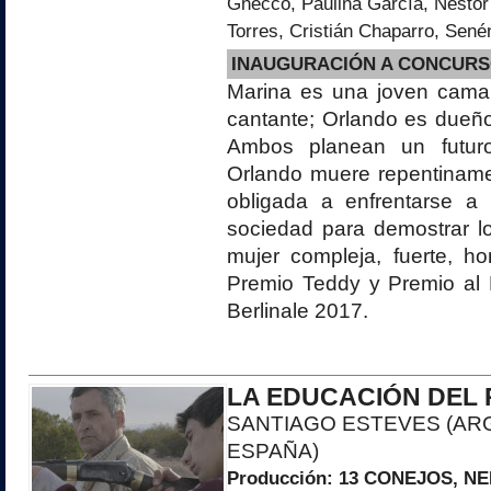
Gnecco, Paulina García, Néstor 
Torres, Cristián Chaparro, Sené
INAUGURACIÓN A CONCUR
Marina es una joven camar
cantante; Orlando es dueñ
Ambos planean un futur
Orlando muere repentiname
obligada a enfrentarse a 
sociedad para demostrar l
mujer compleja, fuerte, hon
Premio Teddy y Premio al 
Berlinale 2017.
LA EDUCACIÓN DEL 
SANTIAGO ESTEVES (ARG
ESPAÑA)
Producción:
13 CONEJOS
, NE