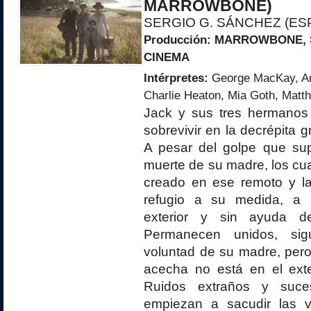
MARROWBONE)
SERGIO G. SÁNCHEZ (ES
Producción:
MARROWBONE, 
CINEMA
Intérpretes:
George MacKay, An
Charlie Heaton, Mia Goth, Matt
Jack y sus tres hermanos
sobrevivir en la decrépita 
A pesar del golpe que su
muerte de su madre, los c
creado en ese remoto y la
refugio a su medida, a
exterior y sin ayuda d
Permanecen unidos, sig
voluntad de su madre, pero 
acecha no está en el exte
Ruidos extraños y suces
empiezan a sacudir las v