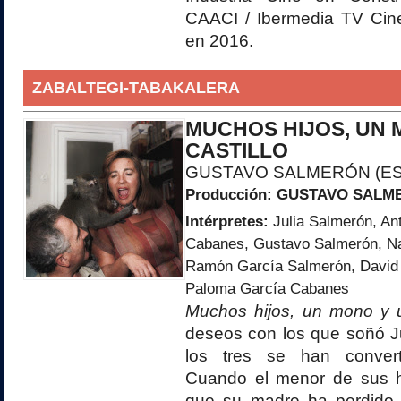
CAACI / Ibermedia TV Cin
en 2016.
ZABALTEGI-TABAKALERA
MUCHOS HIJOS, UN 
CASTILLO
GUSTAVO SALMERÓN (E
Producción:
GUSTAVO SALME
Intérpretes:
Julia Salmerón, An
Cabanes, Gustavo Salmerón, N
Ramón García Salmerón, David
Paloma García Cabanes
Muchos hijos, un mono y u
deseos con los que soñó Ju
los tres se han convert
Cuando el menor de sus h
que su madre ha perdido 