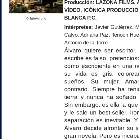
Producción:
LAZONA FILMS
,
VÍDEO
, ICÓNICA PRODUCCI
BLANCA P.C.
© JulioVergne
Intérpretes:
Javier Gutiérrez, M
Calvo, Adriana Paz, Tenoch Huer
Antonio de la Torre
Álvaro quiere ser escritor
escribe es falso, pretencios
como escribiente en una no
su vida es gris, colore
sueños. Su mujer, Ama
contrario. Siempre ha ten
tierra y nunca ha soñado 
Sin embargo, es ella la que
y le sale un best-seller. Ir
separación es inevitable.
Álvaro decide afrontar su s
gran novela. Pero es incapa