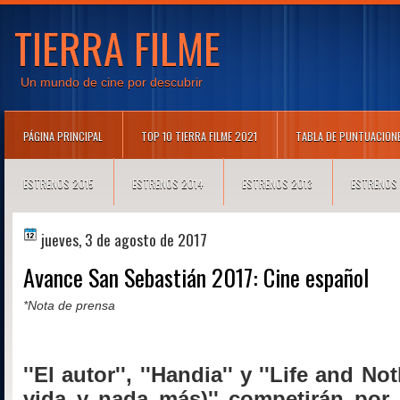
TIERRA FILME
Un mundo de cine por descubrir
PÁGINA PRINCIPAL
TOP 10 TIERRA FILME 2021
TABLA DE PUNTUACION
ESTRENOS 2015
ESTRENOS 2014
ESTRENOS 2013
ESTRENOS
jueves, 3 de agosto de 2017
Avance San Sebastián 2017: Cine español
*Nota de prensa
''El autor'', ''Handia'' y ''Life and N
vida y nada más)'' competirán por