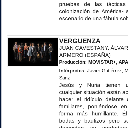
pruebas de las tácticas 
colonización de América- 
escenario de una fábula sobre
VERGÜENZA
JUAN CAVESTANY, ÁLVA
ARMERO (ESPAÑA)
Producción:
MOVISTAR+
, AP
Intérpretes:
Javier Gutiérrez, Ma
Sanz
Jesús y Nuria tienen 
cualquier situación están 
hacer el ridículo delant
familiares, poniéndose e
forma más humillante. Él
bodas y bautizos pero s
demostrar su verdader