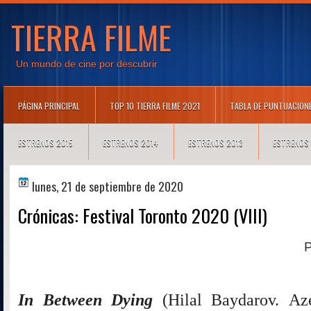
TIERRA FILME
Un mundo de cine por descubrir
PÁGINA PRINCIPAL
TOP 10 TIERRA FILME 2021
TABLA DE PUNTUACION
ESTRENOS 2015
ESTRENOS 2014
ESTRENOS 2013
ESTRENOS
lunes, 21 de septiembre de 2020
Crónicas: Festival Toronto 2020 (VIII)
P
In Between Dying
(Hilal Baydarov.
Aze